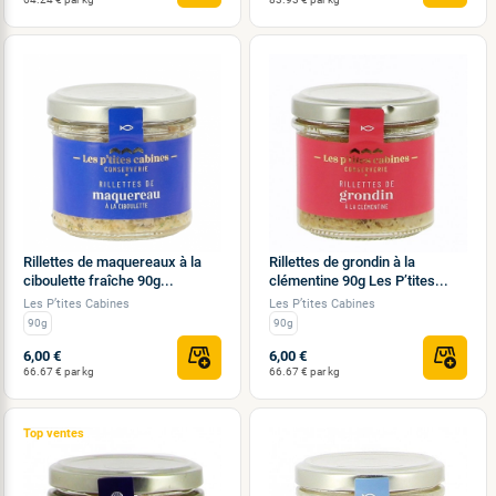
Rillettes de maquereaux à la
Rillettes de grondin à la
ciboulette fraîche 90g...
clémentine 90g Les P’tites...
Les P’tites Cabines
Les P’tites Cabines
90g
90g
6,00 €
6,00 €
66.67 € par kg
66.67 € par kg
Top ventes