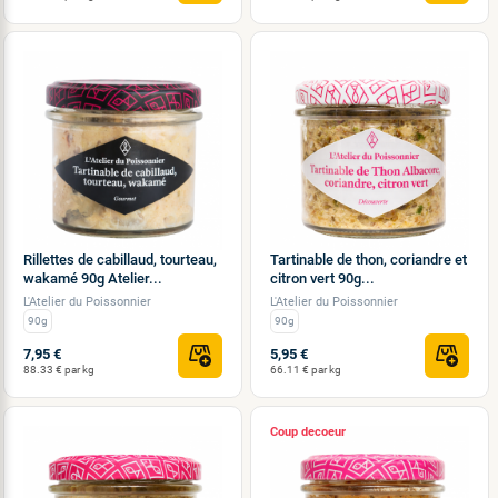
Rillettes de cabillaud, tourteau,
Tartinable de thon, coriandre et
wakamé 90g Atelier...
citron vert 90g...
L'Atelier du Poissonnier
L'Atelier du Poissonnier
90g
90g
7,95 €
5,95 €
88.33 € par kg
66.11 € par kg
Coup de