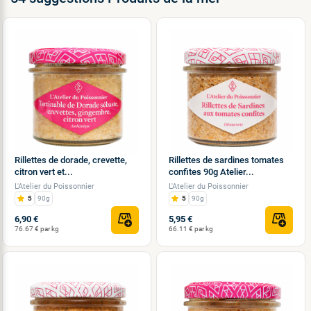
Rillettes de dorade, crevette,
Rillettes de sardines tomates
citron vert et...
confites 90g Atelier...
L'Atelier du Poissonnier
L'Atelier du Poissonnier
5
90g
5
90g
6,90 €
5,95 €
76.67 € par kg
66.11 € par kg