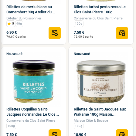
Rillettes de merlu blanc au
Rillettes turbot pesto rosso Le
Camembert 90g Atelier du...
Clos Saint-Pierre 100g
L'Atelier du Poissonnier
Conserverie du Clos Saint Pierre
5
90g
100g
6,90 €
7,50 €
76.67 € par kg
75.00 € par kg
Nouveauté
Nouveauté
Rillettes Coquilles Saint-
Rillettes de Saint-Jacques aux
Jacques normandes Le Clos...
Wakamé 180g Maison...
Conserverie du Clos Saint Pierre
Maison Côte & Bocage
100g
180g
7,50 €
10,90 €