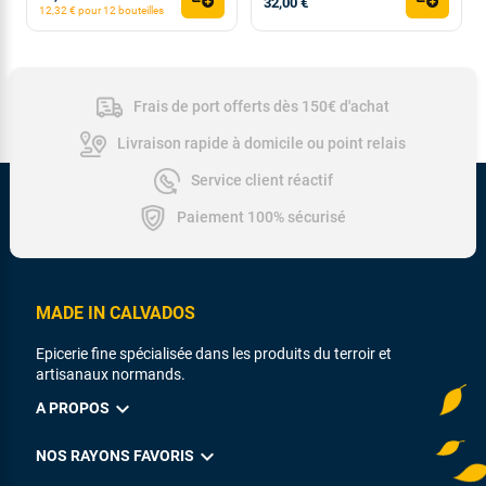
32,00 €
12,32 € pour 12 bouteilles
Frais de port offerts dès 150€ d'achat
Livraison rapide à domicile ou point relais
Service client réactif
Paiement 100% sécurisé
MADE IN CALVADOS
Epicerie fine spécialisée dans les produits du terroir et
artisanaux normands.
expand_more
A PROPOS
expand_more
NOS RAYONS FAVORIS