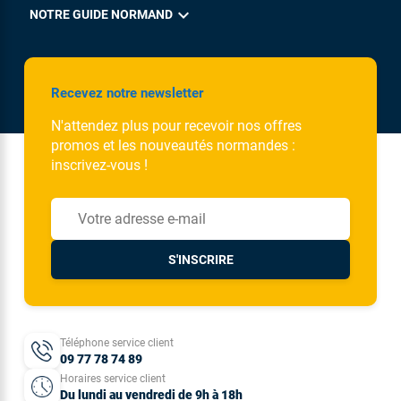
expand_more
NOTRE GUIDE NORMAND
Recevez notre newsletter
N'attendez plus pour recevoir nos offres
promos et les nouveautés normandes :
inscrivez-vous !
S'INSCRIRE
Téléphone service client
09 77 78 74 89
Horaires service client
Du lundi au vendredi de 9h à 18h