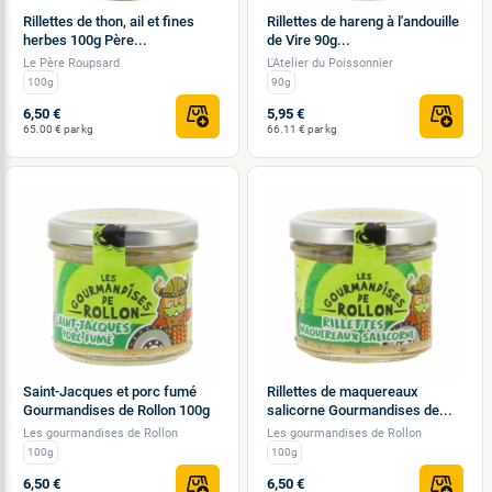
Rillettes de thon, ail et fines
Rillettes de hareng à l'andouille
herbes 100g Père...
de Vire 90g...
Le Père Roupsard
L'Atelier du Poissonnier
100g
90g
6,50 €
5,95 €
65.00 € par kg
66.11 € par kg
Saint-Jacques et porc fumé
Rillettes de maquereaux
Gourmandises de Rollon 100g
salicorne Gourmandises de...
Les gourmandises de Rollon
Les gourmandises de Rollon
100g
100g
6,50 €
6,50 €