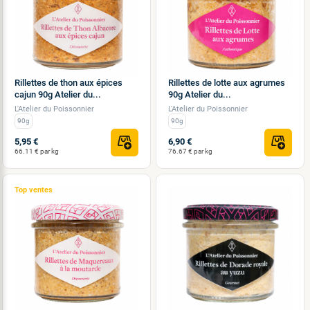
Rillettes de thon aux épices
Rillettes de lotte aux agrumes
cajun 90g Atelier du...
90g Atelier du...
L'Atelier du Poissonnier
L'Atelier du Poissonnier
90g
90g
5,95 €
6,90 €
66.11 € par kg
76.67 € par kg
Top ventes