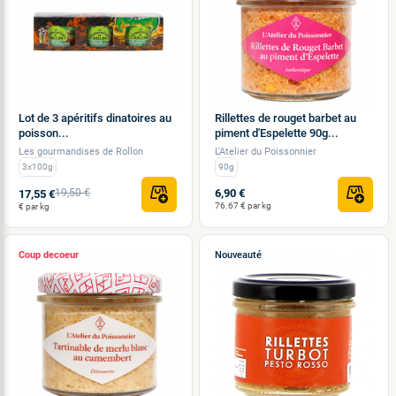
Lot de 3 apéritifs dinatoires au
Rillettes de rouget barbet au
poisson...
piment d'Espelette 90g...
Les gourmandises de Rollon
L'Atelier du Poissonnier
3x100g
90g
19,50 €
6,90 €
17,55 €
76.67 € par kg
€ par kg
Coup de
Nouveauté