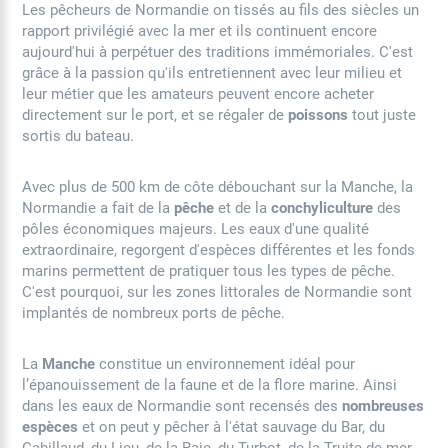
Les pêcheurs de Normandie on tissés au fils des siècles un
rapport privilégié avec la mer et ils continuent encore
aujourd'hui à perpétuer des traditions immémoriales. C'est
grâce à la passion qu'ils entretiennent avec leur milieu et
leur métier que les amateurs peuvent encore acheter
directement sur le port, et se régaler de
poissons
tout juste
sortis du bateau.
Avec plus de 500 km de côte débouchant sur la Manche, la
Normandie a fait de la
pêche
et de la
conchyliculture
des
pôles économiques majeurs. Les eaux d'une qualité
extraordinaire, regorgent d'espèces différentes et les fonds
marins permettent de pratiquer tous les types de pêche.
C'est pourquoi, sur les zones littorales de Normandie sont
implantés de nombreux ports de pêche.
La
Manche
constitue un environnement idéal pour
l’épanouissement de la faune et de la flore marine. Ainsi
dans les eaux de Normandie sont recensés des
nombreuses
espèces
et on peut y pêcher à l'état sauvage du Bar, du
Cabillaud, du Lieu, de la Raie, du Turbot, de la Truite de mer,