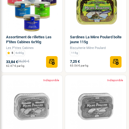
Assortiment de rillettes Les
Sardines La Mère Poulard boîte
P'tites Cabines 6x90g
jaune 115g
Les P’tites Cabines
Biscuiterie Mère Poulard
5
6x90g
115g
36,00 €
7,25 €
33,84 €
63.04 € par kg
62.67 € par kg
Indisponible
Indisponible