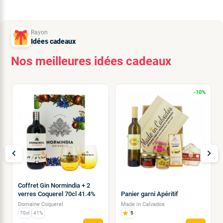
Rayon
Idées cadeaux
Nos meilleures idées cadeaux
-10%
chevron_left
chevron_right
Coffret Gin Normindia + 2
verres Coquerel 70cl 41.4%
Panier garni Apéritif
Domaine Coquerel
Made in Calvados
70cl
41%
5