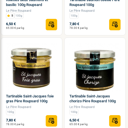
basilic 100g Roupsard
Roupsard 100g
Le Père Roupsard
Le Père Roupsard
5
100g
100g
6,50 €
7,80 €
65.00 € par kg
78.00 € par kg
Tartinable Saint-Jacques foie
Tartinable Saint-Jacques
gras Père Roupsard 100g
chorizo Père Roupsard 100g
Le Père Roupsard
Le Père Roupsard
100g
100g
7,80 €
6,50 €
78.00 € par kg
65.00 € par kg