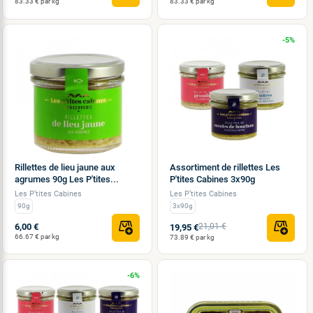
83.33 € par kg
83.33 € par kg
-5%
Rillettes de lieu jaune aux
Assortiment de rillettes Les
agrumes 90g Les P'tites...
P'tites Cabines 3x90g
Les P’tites Cabines
Les P’tites Cabines
90g
3x90g
6,00 €
21,01 €
19,95 €
66.67 € par kg
73.89 € par kg
-6%