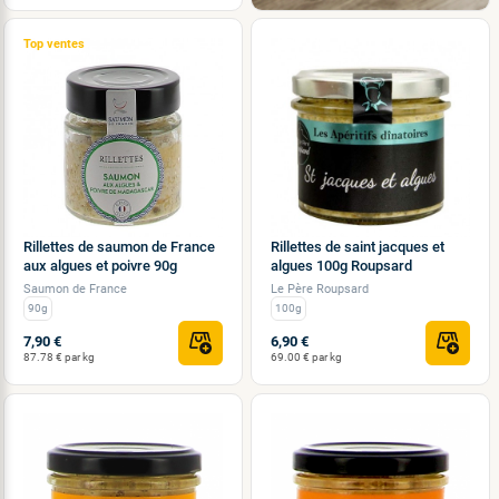
Top ventes
Rillettes de saumon de France
Rillettes de saint jacques et
aux algues et poivre 90g
algues 100g Roupsard
Saumon de France
Le Père Roupsard
90g
100g
7,90 €
6,90 €
87.78 € par kg
69.00 € par kg