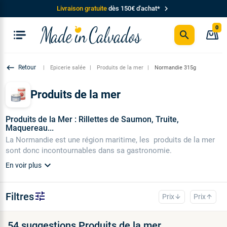
chevron_right
Livraison gratuite
dès 150€ d'achat*
0
search
P
keyboard_backspace
Epicerie salée
Produits de la mer
Normandie 315g
Produits de la mer
Produits de la Mer : Rillettes de Saumon, Truite,
Maquereau...
La Normandie est une région maritime, les produits de la mer
sont donc incontournables dans sa gastronomie.
expand_more
En voir plus
tune
Filtres
Prix
Prix
arrow_downward
arrow_upward
54 suggestions Produits de la mer