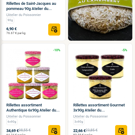
Rillettes de Saint-Jacques au
pommeau 90g Atelier du...
L'Atelier du Poissonnier
90g
6,90 €
76.67 € par kg
-10%
-5%
Rillettes assortiment
Rillettes assortiment Gourmet
Authentique 6x90g Atelier du...
3x90g Atelier du...
L'Atelier du Poissonnier
L'Atelier du Poissonnier
6x90g
3x90g
38,55 €
23,85 €
34,69 €
22,66 €
64.24 € par kg
83.93 € par kg