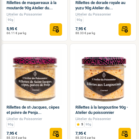
Rillettes de maquereaux à la
Rillettes de dorade royale au
moutarde 90g Atelier du...
yuzu 90g Atelier du...
L'Atelier du Poissonnier
L'Atelier du Poissonnier
90g
90g
5,95 €
7,95 €
66.11 € par kg
88.33 € par kg
Rillettes de st-Jacques, cèpes
Rillettes à la langoustine 90g -
et poivre de Penja...
Atelier du poissonnier
L'Atelier du Poissonnier
L'Atelier du Poissonnier
90g
5
90g
7,95 €
7,95 €
88.33 € par kg
88.33 € par kg