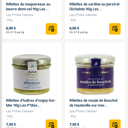
Rillettes de maquereaux au
Rillettes de sardine au persil et
beurre demi-sel 90g Les...
l’échalote 90g Les...
Les P’tites Cabines
Les P’tites Cabines
90g
90g
6,00 €
6,00 €
66.67 € par kg
66.67 € par kg
Rillettes d’huîtres d’Isigny-Sur-
Rillettes de moule de Bouchot
Mer 90g Les P’tites...
de Hauteville-sur-mer...
Les P’tites Cabines
Les P’tites Cabines
90g
90g
7,50 €
7,50 €