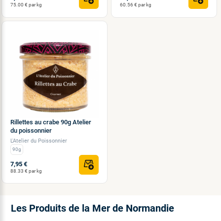
75.00 € par kg
60.56 € par kg
Rillettes au crabe 90g Atelier
du poissonnier
L'Atelier du Poissonnier
90g
7,95 €
88.33 € par kg
Les Produits de la Mer de Normandie