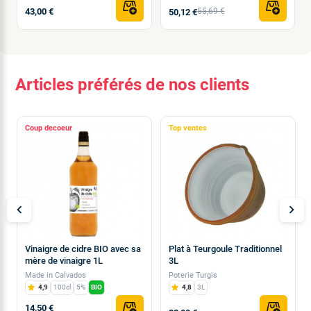
43,00 €
55,69 €
50,12 €
Articles préférés de nos clients
Coup de
Top ventes
chevron_left
chevron_right
Vinaigre de cidre BIO avec sa
Plat à Teurgoule Traditionnel
mère de vinaigre 1L
3L
Made in Calvados
Poterie Turgis
4,9
100cl
5%
BIO
4,8
3L
14,50 €