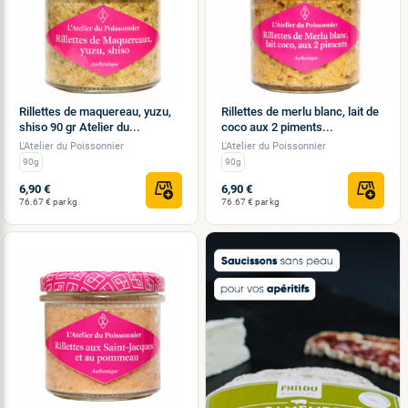
Rillettes de maquereau, yuzu,
Rillettes de merlu blanc, lait de
shiso 90 gr Atelier du...
coco aux 2 piments...
L'Atelier du Poissonnier
L'Atelier du Poissonnier
90g
90g
6,90 €
6,90 €
76.67 € par kg
76.67 € par kg