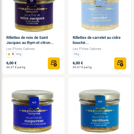
Rillettes de noix de Saint
Rillettes de carrelet au cidre
Jacques au thym et citron...
bouché...
Les P’tites Cabines
Les P’tites Cabines
5
90g
90g
6,00 €
6,00 €
66.67 € par kg
66.67 € par kg