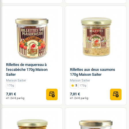
Rillettes de maquereau à
l'escabèche 170g Maison
Rillettes aux deux saumons
Saiter
170g Maison Saiter
Maison Saiter
Maison Saiter
170g
5
170g
7,01 €
7,01 €
41.24 € par kg
41.24 € par kg