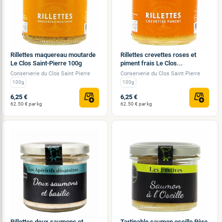
Rillettes maquereau moutarde
Rillettes crevettes roses et
Le Clos Saint-Pierre 100g
piment frais Le Clos...
Conserverie du Clos Saint Pierre
Conserverie du Clos Saint Pierre
100g
100g
6,25 €
6,25 €
62.50 € par kg
62.50 € par kg
Rillettes deux saumons et
Tartinable saumon oseille Père