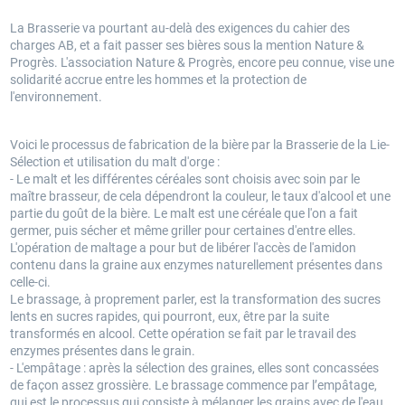
La Brasserie va pourtant au-delà des exigences du cahier des
charges AB, et a fait passer ses bières sous la mention Nature &
Progrès. L'association Nature & Progrès, encore peu connue, vise une
solidarité accrue entre les hommes et la protection de
l'environnement.
Voici le processus de fabrication de la bière par la Brasserie de la Lie-
Sélection et utilisation du malt d'orge :
- Le malt et les différentes céréales sont choisis avec soin par le
maître brasseur, de cela dépendront la couleur, le taux d'alcool et une
partie du goût de la bière. Le malt est une céréale que l'on a fait
germer, puis sécher et même griller pour certaines d'entre elles.
L'opération de maltage a pour but de libérer l'accès de l'amidon
contenu dans la graine aux enzymes naturellement présentes dans
celle-ci.
Le brassage, à proprement parler, est la transformation des sucres
lents en sucres rapides, qui pourront, eux, être par la suite
transformés en alcool. Cette opération se fait par le travail des
enzymes présentes dans le grain.
- L'empâtage : après la sélection des graines, elles sont concassées
de façon assez grossière. Le brassage commence par l’empâtage,
qui est le processus qui consiste à mélanger les grains avec de l'eau.