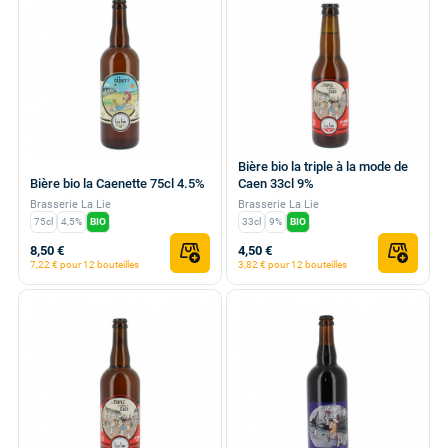
Bière bio la triple à la mode de
Bière bio la Caenette 75cl 4.5%
Caen 33cl 9%
Brasserie La Lie
Brasserie La Lie
75cl
4,5%
BIO
33cl
9%
BIO
8,50 €
4,50 €
7,22 € pour 12 bouteilles
3,82 € pour 12 bouteilles