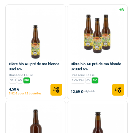
-6%
Bière bio Au pré de ma blonde
Bière bio Au pré de ma blonde
33cl 6%
3x33cl 6%
Brasserie La Lie
Brasserie La Lie
33cl
6%
BIO
3x3x33cl
6%
BIO
4,50 €
13,50 €
12,69 €
3,82 € pour 12 bouteilles