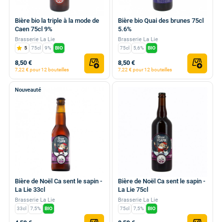
Bière bio la triple à la mode de
Bière bio Quai des brunes 75cl
Caen 75cl 9%
5.6%
Brasserie La Lie
Brasserie La Lie
5
75cl
9%
BIO
75cl
5,6%
BIO
8,50 €
8,50 €
7,22 € pour 12 bouteilles
7,22 € pour 12 bouteilles
Nouveauté
Bière de Noël Ca sent le sapin -
Bière de Noël Ca sent le sapin -
La Lie 33cl
La Lie 75cl
Brasserie La Lie
Brasserie La Lie
33cl
7,5%
BIO
75cl
7,5%
BIO