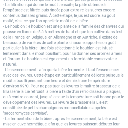
- La filtration qui donne le moût : ensuite, la pâte obtenue à
l'empâtage est filtrée, puis rincée pour extraire les sucres encore
contenus dans les grains.
À
cette étape, le jus est sucré, au goût
malté, c'est ce que l'on appelle le moût de la bière.
- Le houblon : le houblon est une plante de la famille des chanvres qui
pousse en lianes de 5 à 6 mètres de haut et que l'on cultive dans l'est
de la France, en Belgique, en Allemagne et en Autriche. Il existe de
beaucoup de variétés de cette plante, chacune apporte son goût
particulier à la bière. Une fois sélectionné, le houblon est infusé
lentement dans le moût bouillant, pour lui donner ses arômes amers
et floraux. Le houblon est également un formidable conservateur
naturel.
- L'ensemencement : afin que la bière fermente, il faut l'ensemencer
avec des levures. Cette étape est particulièrement délicate puisque le
moût a bouilli pendant une heure et demie à une température
d'environ 99°C. Pour ne pas tuer les levures le maître brasseur de la
Brasserie la Lie refroidit la bière à l'aide d'un refroidisseur à plaques,
ou à contre-courant, jusqu'à ce que la température soit bonne pour le
développement des levures. La levure de Brasserie la Lie est
constituée de petits champignons monocellulaires appelés
"saccaromyces cervisiae".
- La fermentation de la bière : après l’ensemencement, la bière est
mise en cuve hermétique, afin que les levures puissent débuter leur