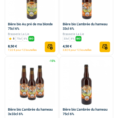
Bière bio Au pré de ma blonde
Bière bio L'ambrée du hameau
75cl 6%
33cl 6%
Brasserie La Lie
Brasserie La Lie
5
75cl
6%
BIO
33cl
6%
BIO
8,50 €
4,50 €
7,22 € pour 12 bouteilles
3,82 € pour 12 bouteilles
-15%
Bière bio L'ambrée du hameau
Bière bio L'ambrée du hameau
3x33cl 6%
75cl 6%