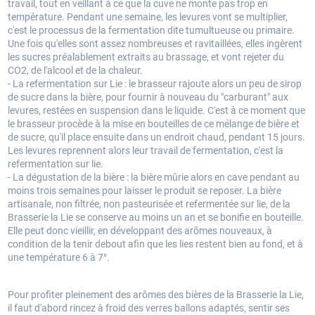
travail, tout en veillant à ce que la cuve ne monte pas trop en
température. Pendant une semaine, les levures vont se multiplier,
c'est le processus de la fermentation dite tumultueuse ou primaire.
Une fois qu'elles sont assez nombreuses et ravitaillées, elles ingèrent
les sucres préalablement extraits au brassage, et vont rejeter du
CO2, de l'alcool et de la chaleur.
- La refermentation sur Lie : le brasseur rajoute alors un peu de sirop
de sucre dans la bière, pour fournir à nouveau du "carburant" aux
levures, restées en suspension dans le liquide. C'est à ce moment que
le brasseur procède à la mise en bouteilles de ce mélange de bière et
de sucre, qu'il place ensuite dans un endroit chaud, pendant 15 jours.
Les levures reprennent alors leur travail de fermentation, c'est la
refermentation sur lie.
- La dégustation de la bière : la bière mûrie alors en cave pendant au
moins trois semaines pour laisser le produit se reposer. La bière
artisanale, non filtrée, non pasteurisée et refermentée sur lie, de la
Brasserie la Lie se conserve au moins un an et se bonifie en bouteille.
Elle peut donc vieillir, en développant des arômes nouveaux, à
condition de la tenir debout afin que les lies restent bien au fond, et à
une température 6 à 7°.
Pour profiter pleinement des arômes des bières de la Brasserie la Lie,
il faut d'abord rincez à froid des verres ballons adaptés, sentir ses