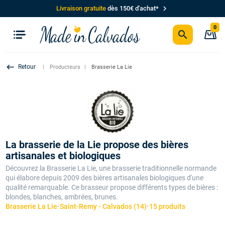
chevron_right
Livraison gratuite
dès 150€ d'achat*
0
search
P
keyboard_backspace
Producteurs
Brasserie La Lie
La brasserie de la Lie propose des bières
artisanales et biologiques
Découvrez la Brasserie La Lie, une brasserie traditionnelle normande
qui élabore depuis 2009 des bières artisanales biologiques d'une
qualité remarquable. Ce brasseur propose différents types de bières :
blondes, blanches, ambrées, brunes.
Brasserie La Lie
•
Saint-Remy - Calvados (14)
•
15 produits