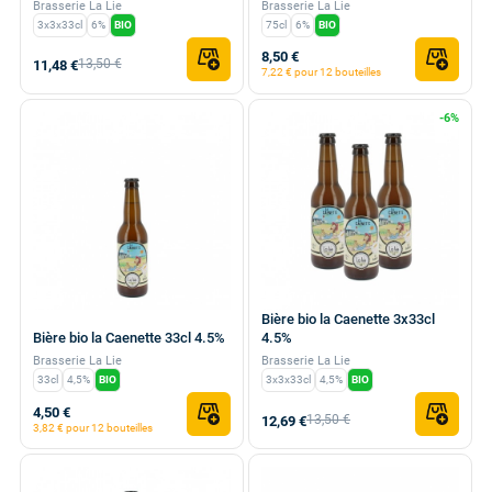
Brasserie La Lie
Brasserie La Lie
3x3x33cl
6%
BIO
75cl
6%
BIO
8,50 €
13,50 €
11,48 €
7,22 € pour 12 bouteilles
-6%
Bière bio la Caenette 3x33cl
Bière bio la Caenette 33cl 4.5%
4.5%
Brasserie La Lie
Brasserie La Lie
33cl
4,5%
BIO
3x3x33cl
4,5%
BIO
4,50 €
13,50 €
12,69 €
3,82 € pour 12 bouteilles