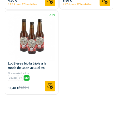
4,50 €
8,50 €
3,82 € pour 12 bouteilles
7,22 € pour 12 bouteilles
-15%
Lot Bières bio la triple à la
mode de Caen 3x33cl 9%
Brasserie La Lie
3x33cl
9%
BIO
13,50 €
11,48 €