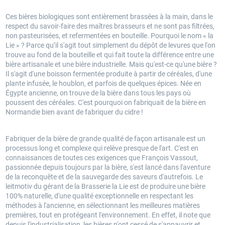
Ces bières biologiques sont entièrement brassées à la main, dans le
respect du savoir-faire des maîtres brasseurs et ne sont pas filtrées,
non pasteurisées, et refermentées en bouteille. Pourquoi le nom « la
Lie » ? Parce qu’il s'agit tout simplement du dépôt de levures que l'on
trouve au fond de la bouteille et qui fait toute la différence entre une
bière artisanale et une bière industrielle. Mais qu'est-ce qu'une bière ?
Il s'agit d'une boisson fermentée produite à partir de céréales, d'une
plante infusée, le houblon, et parfois de quelques épices. Née en
Égypte ancienne, on trouve de la bière dans tous les pays où
poussent des céréales. C'est pourquoi on fabriquait de la bière en
Normandie bien avant de fabriquer du cidre !
Fabriquer de la bière de grande qualité de façon artisanale est un
processus long et complexe qui relève presque de l'art. C'est en
connaissances de toutes ces exigences que François Vassout,
passionnée depuis toujours par la bière, s'est lancé dans l'aventure
de la reconquête et de la sauvegarde des saveurs d'autrefois. Le
leitmotiv du gérant de la Brasserie la Lie est de produire une bière
100% naturelle, d'une qualité exceptionnelle en respectant les
méthodes à l'ancienne, en sélectionnant les meilleures matières
premières, tout en protégeant l'environnement. En effet, il note que
depuis l'industrialisation, les bières n'ont cessé de s'appauvrir et