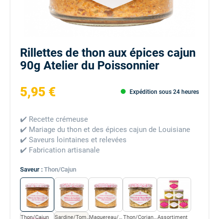
Rillettes de thon aux épices cajun
90g Atelier du Poissonnier
5,95 €
Expédition sous 24 heures
✔️
Recette crémeuse
✔️
Mariage du thon et des épices cajun de Louisiane
✔️
Saveurs lointaines et relevées
✔️
Fabrication artisanale
Saveur :
Thon/Cajun
Thon/Cajun
Sardine/Tomates
Maquereau/Moutarde
Thon/Coriandre/Citron
Assortiment