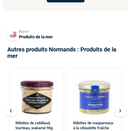
Rayon
Produits de la mer
Autres produits Normands : Produits de la
mer
chevron_left
chevron_right
Rillettes de cabillaud,
Rillettes de maquereaux
tourteau, wakamé 90g
à la ciboulette fraîche