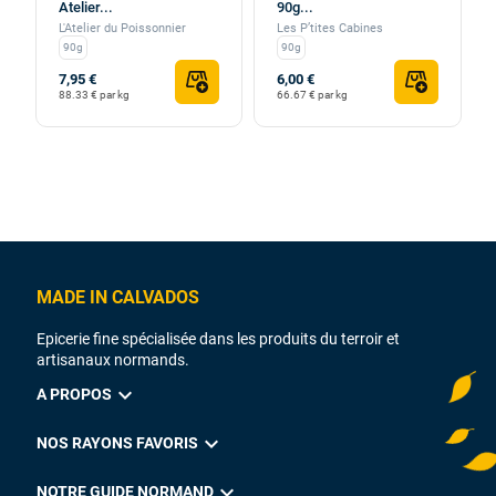
Atelier...
90g...
L'Atelier du Poissonnier
Les P’tites Cabines
90g
90g
7,95 €
6,00 €
88.33 € par kg
66.67 € par kg
MADE IN CALVADOS
Epicerie fine spécialisée dans les produits du terroir et
artisanaux normands.
expand_more
A PROPOS
expand_more
NOS RAYONS FAVORIS
expand_more
NOTRE GUIDE NORMAND