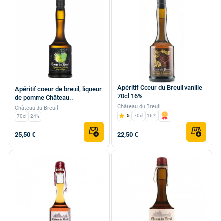
Apéritif Coeur du Breuil vanille
Apéritif coeur de breuil, liqueur
70cl 16%
de pomme Château...
Château du Breuil
Château du Breuil
5
70cl
16%
70cl
24%
25,50 €
22,50 €