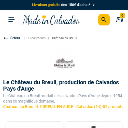
chevron_right
Livraison gratuite
dès 150€ d'achat*
0
search
P
keyboard_backspace
Producteurs
Château du Breuil
Le Château du Breuil, production de Calvados
Pays d'Auge
Le Château du Breuil produit des calvados Pays d'Auge depuis 1954
dans ce magnifique domaine.
Château du Breuil
•
LE BREUIL EN AUGE - Calvados (14)
•
52 produits