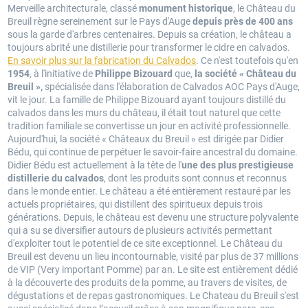
Merveille architecturale, classé
monument historique
, le Château du
Breuil règne sereinement sur le Pays d'Auge
depuis près de 400 ans
sous la garde d'arbres centenaires. Depuis sa création, le château a
toujours abrité une distillerie pour transformer le cidre en calvados.
En savoir plus sur la fabrication du Calvados
. Ce n'est toutefois qu'en
1954
, à l'initiative de
Philippe Bizouard
que,
la société « Château du
Breuil »,
spécialisée dans l'élaboration de
Calvados AOC Pays d'Auge,
vit le jour. La famille de Philippe Bizouard ayant toujours distillé du
calvados dans les murs du château, il était tout naturel que cette
tradition familiale se convertisse un jour en activité professionnelle.
Aujourd'hui, la société « Châteaux du Breuil » est dirigée par Didier
Bédu, qui continue de perpétuer le savoir-faire ancestral du domaine.
Didier Bédu est actuellement à la tête de l'
une des plus prestigieuse
distillerie du calvados
, dont les produits sont connus et reconnus
dans le monde entier. Le château a été entièrement restauré par les
actuels propriétaires, qui distillent des spiritueux depuis trois
générations. Depuis, le château est devenu une structure polyvalente
qui a su se diversifier autours de plusieurs activités permettant
d'exploiter tout le potentiel de ce site exceptionnel. Le Château du
Breuil est devenu un lieu incontournable, visité par plus de 37 millions
de VIP (Very important Pomme) par an. Le site est entièrement dédié
à la découverte des produits de la pomme, au travers de visites, de
dégustations et de repas gastronomiques. Le Chateau du Breuil s'est