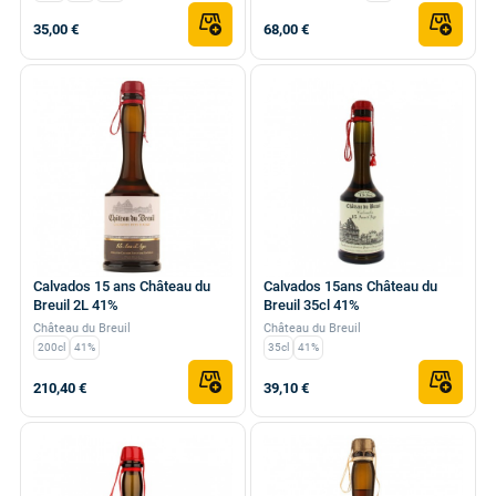
35,00 €
68,00 €
Calvados 15 ans Château du
Calvados 15ans Château du
Breuil 2L 41%
Breuil 35cl 41%
Château du Breuil
Château du Breuil
200cl
41%
35cl
41%
210,40 €
39,10 €