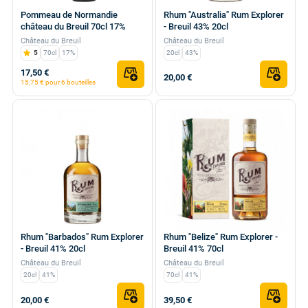
Pommeau de Normandie
Rhum "Australia" Rum Explorer
château du Breuil 70cl 17%
- Breuil 43% 20cl
Château du Breuil
Château du Breuil
5
70cl
17%
20cl
43%
17,50 €
20,00 €
15,75 € pour 6 bouteilles
Rhum "Barbados" Rum Explorer
Rhum "Belize" Rum Explorer -
- Breuil 41% 20cl
Breuil 41% 70cl
Château du Breuil
Château du Breuil
20cl
41%
70cl
41%
20,00 €
39,50 €