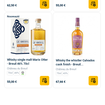
62,50 €
55,00 €
Nouveauté
Whisky single malt Maris Otter
Whisky the whistler Calvados
- Breuil 46% 70cl
cask finish - Breuil...
Château du Breuil
Château du Breuil
70cl
46%
70cl
43%
55,00 €
67,66 €