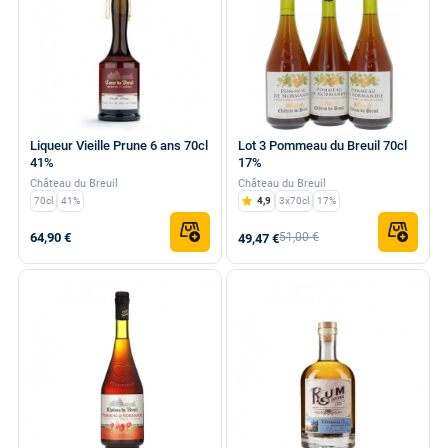
Liqueur Vieille Prune 6 ans 70cl
Lot 3 Pommeau du Breuil 70cl
41%
17%
Château du Breuil
Château du Breuil
70cl
41%
4,9
3x70cl
17%
64,90 €
51,00 €
49,47 €