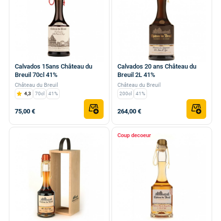
Calvados 15ans Château du
Calvados 20 ans Château du
Breuil 70cl 41%
Breuil 2L 41%
Château du Breuil
Château du Breuil
4,3
70cl
41%
200cl
41%
75,00 €
264,00 €
Coup de