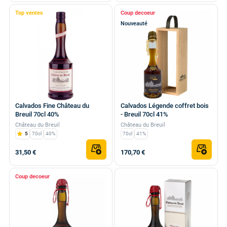
Top ventes
Coup de
Nouveauté
Calvados Fine Château du
Calvados Légende coffret bois
Breuil 70cl 40%
- Breuil 70cl 41%
Château du Breuil
Château du Breuil
5
70cl
40%
70cl
41%
31,50 €
170,70 €
Coup de