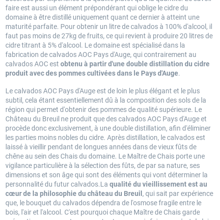
faire est aussi un élément prépondérant qui oblige le cidre du
domaine à être distillé uniquement quant ce dernier à atteint une
maturité parfaite. Pour obtenir un litre de calvados à 100% d'alcool, il
faut pas moins de 27kg de fruits, ce qui revient à produire 20 litres de
cidre titrant à 5% d'alcool. Le domaine est spécialisé dans la
fabrication de calvados AOC Pays d'Auge, qui contrairement au
calvados AOC est
obtenu à partir d'une double distillation du cidre
produit avec des pommes cultivées dans le Pays d'Auge
.
Le calvados AOC Pays d'Auge est de loin le plus élégant et le plus
subtil, cela étant essentiellement dû à la composition des sols de la
région qui permet d'obtenir des pommes de qualité supérieure. Le
Château du Breuil ne produit que des calvados AOC Pays d'Auge et
procède donc exclusivement, à une double distillation, afin d'éliminer
les parties moins nobles du cidre. Après distillation, le calvados est
laissé à vieillir pendant de longues années dans de vieux fûts de
chêne au sein des Chais du domaine. Le Maître de Chais porte une
vigilance particulière à la sélection des fûts, de par sa nature, ses
dimensions et son âge qui sont des éléments qui vont déterminer la
personnalité du futur calvados.La
qualité du vieillissement est au
cœur de la philosophie du château du Breuil
, qui sait par expérience
que, le bouquet du calvados dépendra de l'osmose fragile entre le
bois, l'air et l'alcool. C'est pourquoi chaque Maître de Chais garde