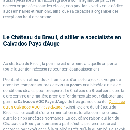
aussi spécialisé dans l’accueil grâce à son magnifique parc, ses
soirées organisées sous les étoiles, son pavillon « vert » salle dédiée
aux séminaires et réunions, ainsi que sa capacité à organiser des
réceptions haut de gamme.
Le Château du Breuil, distillerie spécialiste en
Calvados Pays d'Auge
Au château du Breuil, la pomme est une reine à laquelle on porte
toute l'attention nécessaire pour son épanouissement.
Profitant d'un climat doux, humide et d'un sol crayeux, le verger du
domaine, comprenant près de
22000 pommiers
, bénéficie ainsi de
conditions idéales pour prospérer. Le Château du Breuil considère le
cidre comme une matière première fondamentale pour élaborer une
gamme
Calvados AOC Pays d'Auge
de très grande qualité.
Qu'est ce
qu'un Calvados AOC Pays d'Auge ?
Ainsi, le cidre du Château du
Breuil est le résultat d'une fermentation naturelle, comme le faisait
autrefois nos ancêtres Normands. La deuxième raison qui fait du
Château du Breuil, un domaine à part, c'est la préférence qui est
accordée par expérience à la qualité plutôt qu'à la quantité. Le savoir-