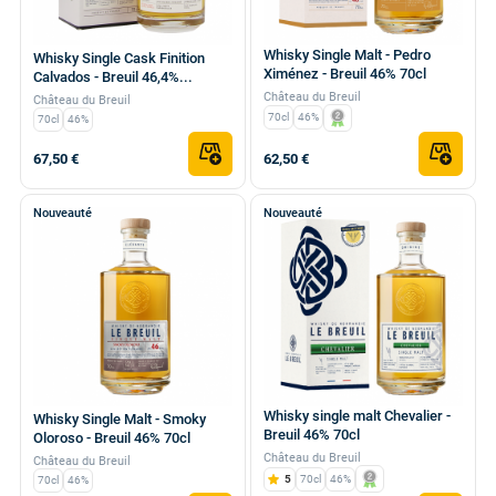
Whisky Single Malt - Pedro
Whisky Single Cask Finition
Ximénez - Breuil 46% 70cl
Calvados - Breuil 46,4%...
Château du Breuil
Château du Breuil
70cl
46%
70cl
46%
67,50 €
62,50 €
Nouveauté
Nouveauté
Whisky single malt Chevalier -
Whisky Single Malt - Smoky
Breuil 46% 70cl
Oloroso - Breuil 46% 70cl
Château du Breuil
Château du Breuil
5
70cl
46%
70cl
46%