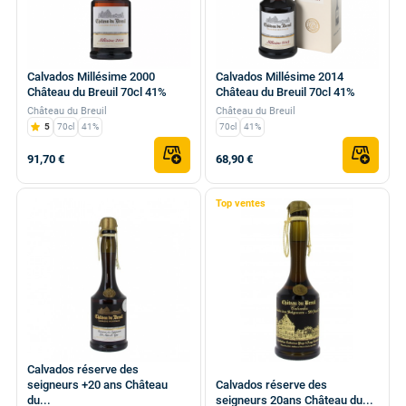
Calvados Millésime 2000
Calvados Millésime 2014
Château du Breuil 70cl 41%
Château du Breuil 70cl 41%
Château du Breuil
Château du Breuil
5
70cl
41%
70cl
41%
91,70 €
68,90 €
Top ventes
Calvados réserve des
seigneurs +20 ans Château
Calvados réserve des
du...
seigneurs 20ans Château du...