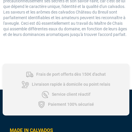
précautionneusement ses secrets et son savoir-faire, car c'est de lui
que dépend le caractère unique, l'identité et la qualité d'un calvados.
Les saveurs et les arômes des calvados Château du Breuil sont
parfaitement identifiables et les amateurs peuvent les reconnaître à
l'aveugle. Ceci est dû essentiellement au travail du Maître de Chais
qui assemble différentes eaux du domaine, en fonction de leurs âges
et de leurs dominances aromatiques jusqu'à trouver l'accord parfait.
Frais de port offerts dès 150€ d'achat
Livraison rapide à domicile ou point relais
Service client réactif
Paiement 100% sécurisé
MADE IN CALVADOS