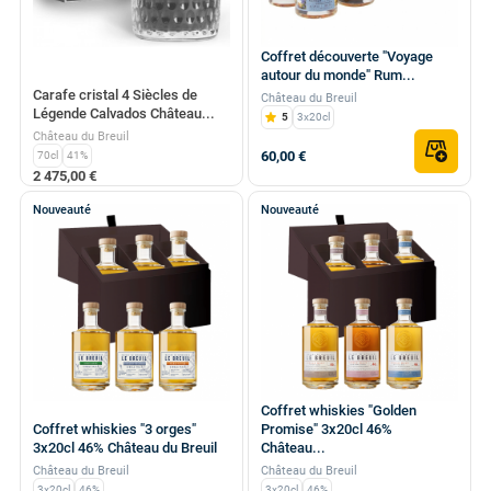
Coffret découverte "Voyage
autour du monde" Rum...
Carafe cristal 4 Siècles de
Château du Breuil
Légende Calvados Château...
5
3x20cl
Château du Breuil
60,00 €
70cl
41%
2 475,00 €
Nouveauté
Nouveauté
Coffret whiskies "Golden
Coffret whiskies "3 orges"
Promise" 3x20cl 46%
3x20cl 46% Château du Breuil
Château...
Château du Breuil
Château du Breuil
3x20cl
46%
3x20cl
46%