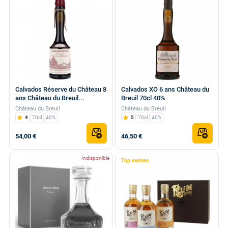
Calvados Réserve du Château 8
Calvados XO 6 ans Château du
ans Château du Breuil...
Breuil 70cl 40%
Château du Breuil
Château du Breuil
4
70cl
40%
5
70cl
40%
54,00 €
46,50 €
Indisponible
Top ventes