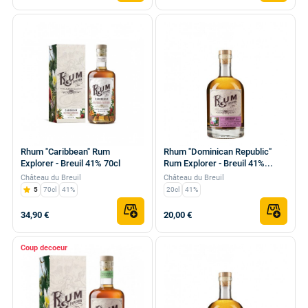
Rhum "Caribbean" Rum
Rhum "Dominican Republic"
Explorer - Breuil 41% 70cl
Rum Explorer - Breuil 41%...
Château du Breuil
Château du Breuil
5
70cl
41%
20cl
41%
34,90 €
20,00 €
Coup de