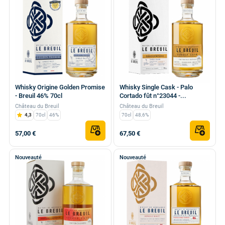
Whisky Origine Golden Promise
Whisky Single Cask - Palo
- Breuil 46% 70cl
Cortado fût n°23044 -...
Château du Breuil
Château du Breuil
4,3
70cl
46%
70cl
48,6%
57,00 €
67,50 €
Nouveauté
Nouveauté