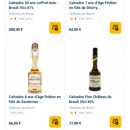
Calvados 30 ans coffret bois -
Calvados 7 ans d’âge Finition
Breuil 70cl 41%
en fûts de Sherry...
Château du Breuil
Château du Breuil
4
70cl
41%
5
70cl
42%
289,00 €
62,50 €
Calvados 8 ans d’âge finition en
Calvados Fine Château du
fûts de Sauternes -...
Breuil 35cl 40%
Château du Breuil
Château du Breuil
70cl
43%
5
35cl
40%
64,20 €
17,00 €