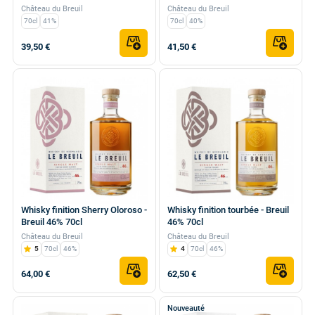
Château du Breuil
Château du Breuil
70cl
41%
70cl
40%
39,50 €
41,50 €
Whisky finition Sherry Oloroso -
Whisky finition tourbée - Breuil
Breuil 46% 70cl
46% 70cl
Château du Breuil
Château du Breuil
5
70cl
46%
4
70cl
46%
64,00 €
62,50 €
Nouveauté