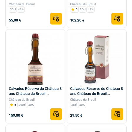
Château du Breuil
Château du Breuil
35cl
41%
5
70cl
41%
55,00 €
102,20 €
Calvados Réserve du Château 8
Calvados Réserve du Château 8
ans Château du Breuil...
ans Château du Breuil...
Château du Breuil
Château du Breuil
5
200cl
40%
35cl
40%
159,00 €
29,50 €