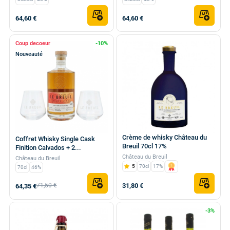
64,60 €
64,60 €
Coup de
-10%
Nouveauté
Crème de whisky Château du
Coffret Whisky Single Cask
Breuil 70cl 17%
Finition Calvados + 2...
Château du Breuil
Château du Breuil
5
70cl
17%
70cl
46%
71,50 €
31,80 €
64,35 €
-3%