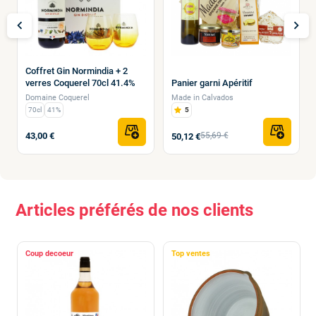
chevron_left
chevron_right
Coffret Gin Normindia + 2
verres Coquerel 70cl 41.4%
Panier garni Apéritif
Domaine Coquerel
Made in Calvados
70cl
41%
5
43,00 €
55,69 €
50,12 €
Articles préférés de nos clients
Coup de
Top ventes