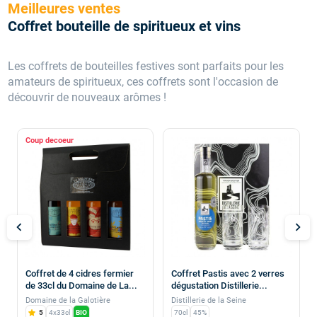
Meilleures ventes
Coffret bouteille de spiritueux et vins
Les coffrets de bouteilles festives sont parfaits pour les
amateurs de spiritueux, ces coffrets sont l'occasion de
découvrir de nouveaux arômes !
Coup de
chevron_left
chevron_right
Coffret de 4 cidres fermier
Coffret Pastis avec 2 verres
de 33cl du Domaine de La...
dégustation Distillerie...
Domaine de la Galotière
Distillerie de la Seine
5
4x33cl
BIO
70cl
45%