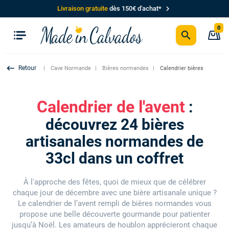
chevron_right
Livraison gratuite
dès 150€ d'achat*
0
search
P
keyboard_backspace
Cave Normande
Bières normandes
Calendrier bières
Calendrier de l'avent
:
découvrez 24 bières
artisanales normandes de
33cl dans un coffret
À l'approche des fêtes, quoi de mieux que de célébrer
chaque jour de décembre avec une bière artisanale unique ?
Le calendrier de l’avent rempli de bières normandes vous
propose une belle découverte gourmande pour patienter
jusqu’à Noël. Les amateurs de houblon apprécieront chaque