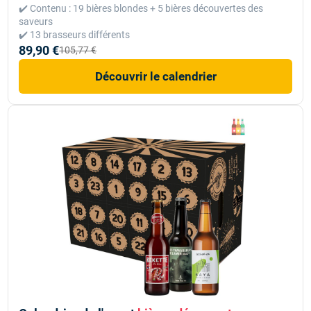
✔️ Contenu : 19 bières blondes + 5 bières découvertes des
saveurs
✔️ 13 brasseurs différents
89,90 €
105,77 €
Découvrir le calendrier