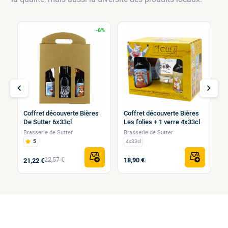
0%
-6%
chevron_left
chevron_right
Coffret découverte Bières
Coffret découverte Bières
L
De Sutter 6x33cl
Les folies + 1 verre 4x33cl
n
Brasserie de Sutter
Brasserie de Sutter
M
5
4x33cl
22,57 €
18,90 €
21,22 €
2