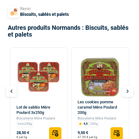
Rayon
Biscuits, sablés et palets
Autres produits Normands : Biscuits, sablés
et palets
chevron_left
chevron_right
Les cookies pomme
Lot de sablés Mère
caramel Mère Poulard
Poulard 3x250g
200g
Biscuiterie Mère Poulard
Biscuiterie Mère Poulard
3x3x250g
4,5
200g
28,50 €
9,50 €
€ par kg
47.50 € par kg