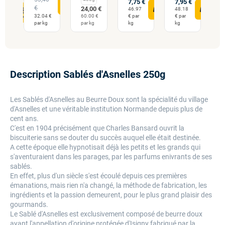
7,75 €
7,95 €
0 €
2
€
24,00 €
46.97
48.18
 €
4
32.04 €
60.00 €
€ par
€ par
g
p
par kg
par kg
kg
kg
Description Sablés d'Asnelles 250g
Les Sablés d'Asnelles au Beurre Doux sont la spécialité du village
d'Asnelles et une véritable institution Normande depuis plus de
cent ans.
C'est en 1904 précisément que Charles Bansard ouvrit la
biscuiterie sans se douter du succès auquel elle était destinée.
A cette époque elle hypnotisait déjà les petits et les grands qui
s'aventuraient dans les parages, par les parfums enivrants de ses
sablés.
En effet, plus d'un siècle s'est écoulé depuis ces premières
émanations, mais rien n'a changé, la méthode de fabrication, les
ingrédients et la passion demeurent, pour le plus grand plaisir des
gourmands.
Le Sablé d'Asnelles est exclusivement composé de beurre doux
ayant l'appellation d'origine protégée d'Isigny fabriqué par la