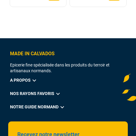
MADE IN CALVADOS
Epicerie fine spécialisée dans les produits du terroir et
artisanaux normands.
expand_more
A PROPOS
expand_more
NOS RAYONS FAVORIS
expand_more
NOTRE GUIDE NORMAND
Recevez notre newsletter