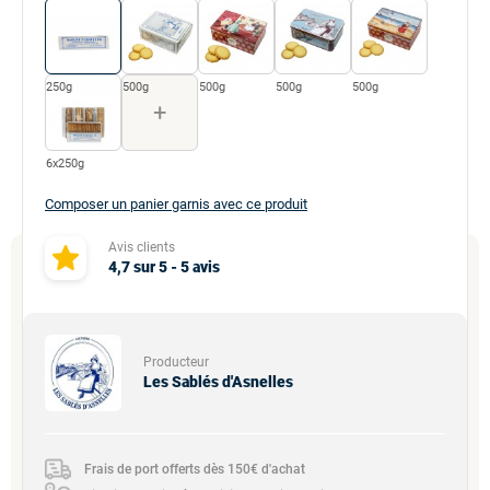
250g
500g
500g
500g
500g
+
6x250g
Composer un panier garnis avec ce produit
Avis clients
4,7
sur
5
-
5
avis
Producteur
Les Sablés d'Asnelles
Frais de port offerts dès 150€ d'achat