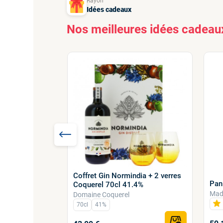
Rayon
Idées cadeaux
Nos meilleures idées cadeau
émoire Père
Coffret Gin Normindia + 2 verres
Pani
l
Coquerel 70cl 41.4%
Mad
ire
Domaine Coquerel
70cl
41%