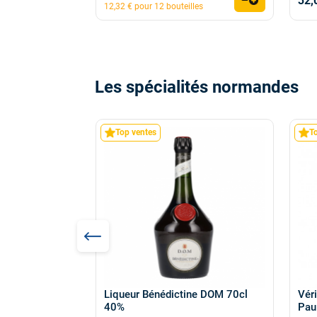
32,
12,32 € pour 12 bouteilles
Les spécialités normandes
Top ventes
T
Liqueur Bénédictine DOM 70cl
Vér
mbert Atelier
40%
Pau