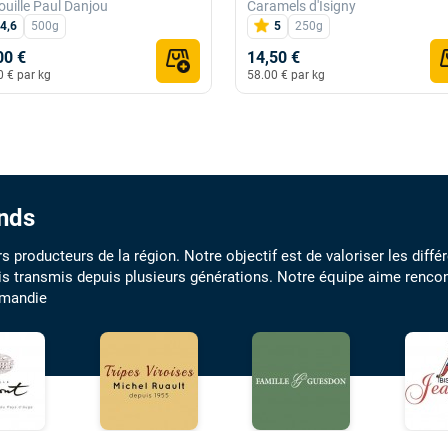
uille Paul Danjou
Caramels d'Isigny
4,6
500g
5
250g
00 €
14,50 €
0 € par kg
58.00 € par kg
ands
 producteurs de la région. Notre objectif est de valoriser les diff
rfois transmis depuis plusieurs générations. Notre équipe aime renc
ormandie