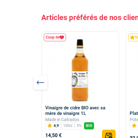
Articles préférés de nos clie
Coup de
T
Vinaigre de cidre BIO avec sa
 Original 70cl
Pla
mère de vinaigre 1L
Pote
Made in Calvados
à papa
4,9
100cl
5%
BIO
14,50 €