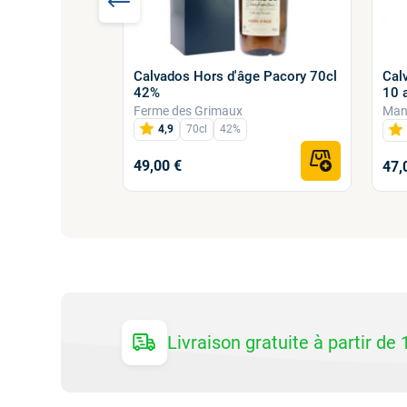
Calvados Hors d'âge Pacory 70cl
Cal
sonnière
42%
10 a
ge -...
Ferme des Grimaux
Man
Drouin
4,9
70cl
42%
49,00 €
47,
Livraison gratuite à partir de