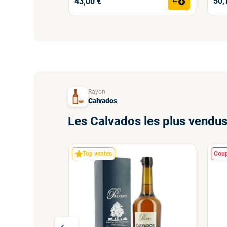
50,
43,00 €
Rayon
Calvados
Les Calvados les plus vendu
Top ventes
Coup