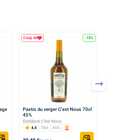
Coup de
-10%
Top ventes
age
Pastis du verger C'est Nous 70cl
Cidre brut Pay
45%
Galotière 75cl
Distillerie C'est Nous
Domaine de la G
4,4
70cl
45%
5
75cl
5%
7,50 €