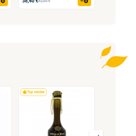
38,40 €
42,00 €
31.00 € par kg
Top ventes