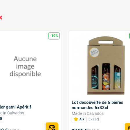
x
-10%
Lot découverte de 6 bières
er garni Apéritif
normandes 6x33cl
e in Calvados
Made in Calvados
5
4,7
6x33cl