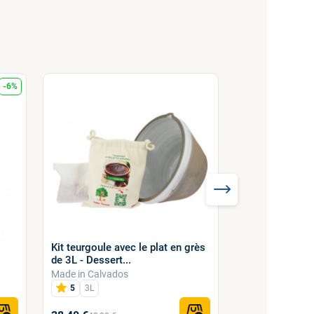
-6%
Top ventes
Kit teurgoule avec le plat en grès
Assortiment de
de 3L - Dessert...
du biscuit 500
Made in Calvados
La maison du bi
5
3L
4,9
500g
15,50 €