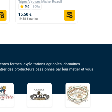
Tripes Viroises Michel Ruault
Domaine de la G
5,0
800g
4,8
75cl
15,50 €
7,50 €
19.38 € par kg
6,75 € pour 12 bout
érentes fermes, exploitations agricoles, domaines
ontrer des producteurs passionnés par leur métier et vous