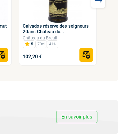
amut
Calvados réserve des seigneurs
Calvados Véné
20ans Château du...
Groult 70cl 41
Château du Breuil
Calvados Groult
5
70cl
41%
5
70cl
41
102,20 €
78,00 €
En savoir plus