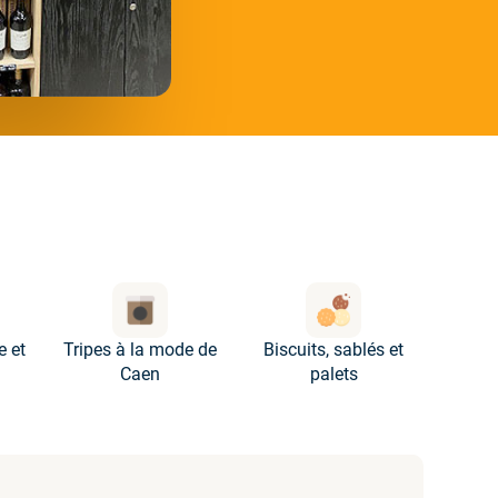
e et
Tripes à la mode de
Biscuits, sablés et
Cara
Caen
palets