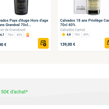
vados Pays d'Auge Hors d'age
Calvados 18 ans Privilège C
ns Grandval 70cl...
70cl 40%
oir de Grandouet
Calvados Camut
4,8
70cl
40%
4,7
70cl
40%
139,00 €
00 €
 150€ d'achat*