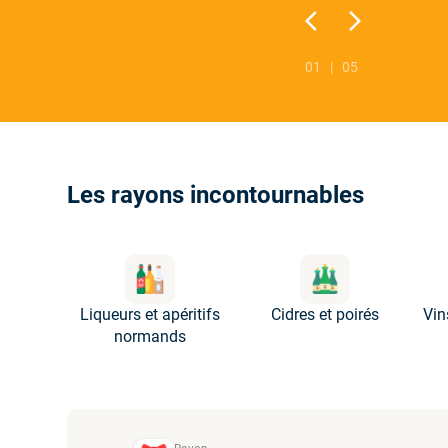
arrow_back_ios
arrow_forward_ios
01 | 05
Les rayons incontournables
Liqueurs et apéritifs
Cidres et poirés
Vin
normands