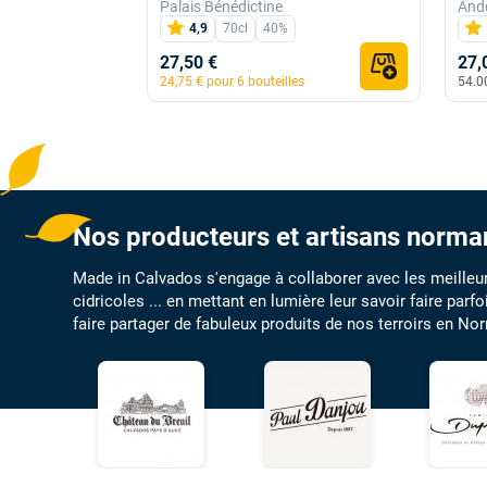
Palais Bénédictine
Ando
4,9
70cl
40%
27,50 €
27,
24,75 € pour 6 bouteilles
54.0
Nos producteurs et artisans norm
Made in Calvados s'engage à collaborer avec les meilleurs
cidricoles ... en mettant en lumière leur savoir faire pa
faire partager de fabuleux produits de nos terroirs en N