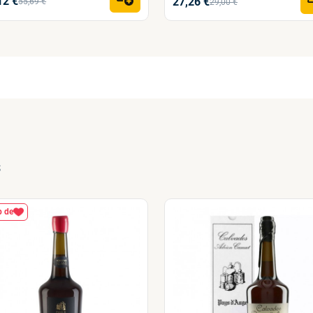
12 €
27,26 €
55,69 €
29,00 €
s
 de