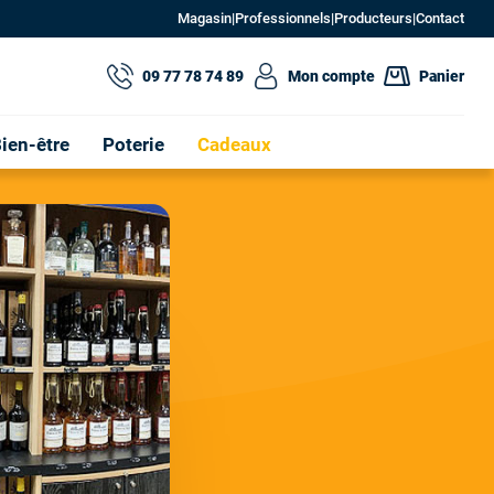
Magasin
|
Professionnels
|
Producteurs
|
Contact
09 77 78 74 89
Mon compte
Panier
ien-être
Poterie
Cadeaux