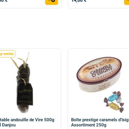
00 €
14,00 €
op ventes
itable andouille de Vire 500g
Boîte prestige caramels d'Isi
l Danjou
Assortiment 250g