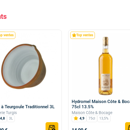
nts
op ventes
Top ventes
Hydromel Maison Côte & Boc
t à Teurgoule Traditionnel 3L
75cl 13.5%
rie Turgis
Maison Côte & Bocage
4,8
3L
4,9
75cl
13,5%