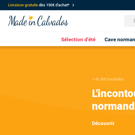
chevron_right
Livraison gratuite
dès 150€ d'achat*
Sélection d'été
Cave norma
+ de 300 bouteilles
L'incont
normand
Découvrir