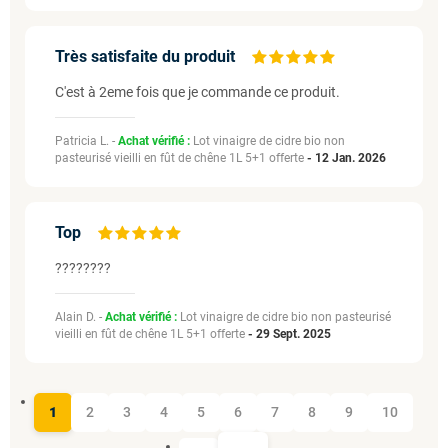
Très satisfaite du produit
C'est à 2eme fois que je commande ce produit.
Patricia L. -
Achat vérifié :
Lot vinaigre de cidre bio non
pasteurisé vieilli en fût de chêne 1L 5+1 offerte
-
12 Jan. 2026
Top
????????
Alain D. -
Achat vérifié :
Lot vinaigre de cidre bio non pasteurisé
vieilli en fût de chêne 1L 5+1 offerte
-
29 Sept. 2025
1
2
3
4
5
6
7
8
9
10