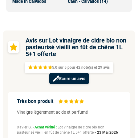
Made in Calvados
Caen - Calvados (14)
Avis sur Lot vinaigre de cidre bio non
pasteurisé vieilli en fût de chêne 1L
5+1 offerte
5,0
sur
5 pour
42
note(s)
et 29
avis
Ecrire un avis
Très bon produit
Vinaigre légèrement acide et parfumé
Xavier G. -
Achat vérifié :
Lot vinaigre de cidre bio non
pasteurisé vieilli en fût de chêne 1L 5+1 offerte
-
23 Mai 2026