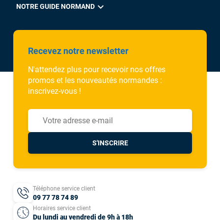
expand_more
NOTRE GUIDE NORMAND
Recevez notre newsletter
N'attendez plus pour recevoir nos offres
promos et les nouveautés normandes :
inscrivez-vous !
S'INSCRIRE
Téléphone service client
09 77 78 74 89
Horaires service client
Du lundi au vendredi de 9h à 18h