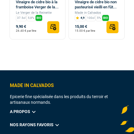
Vinaigre de cidre bio à la
Vinaigre de cidre bio non
framboise Verger de la...
pasteurisé vieilli en fût...
Le Verger de la Reinette
Made in Calvados
37.5cl
5,8%
BIO
4,9
100cl
5%
BIO
9,90 €
15,00 €
26.40 € par litre
15.00 € par litre
MADE IN CALVADOS
Epicerie fine spécialisée dans les produits du terroir et
artisanaux normands.
expand_more
A PROPOS
expand_more
NOS RAYONS FAVORIS