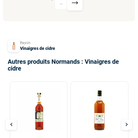
…
Rayon
Vinaigres de cidre
Autres produits Normands : Vinaigres de
cidre
chevron_left
chevron_right