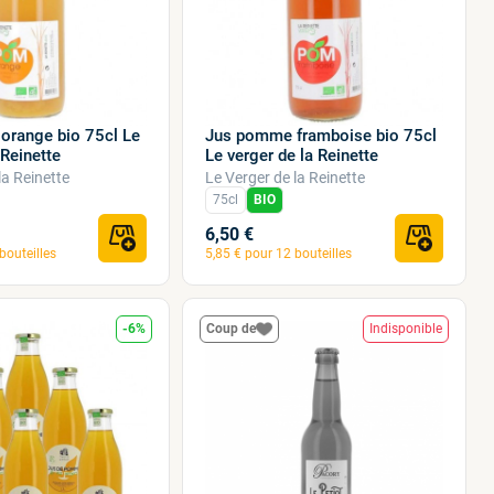
orange bio 75cl Le
Jus pomme framboise bio 75cl
 Reinette
Le verger de la Reinette
la Reinette
Le Verger de la Reinette
75cl
BIO
6,50 €
bouteilles
5,85 € pour 12 bouteilles
-6%
Coup de
Indisponible