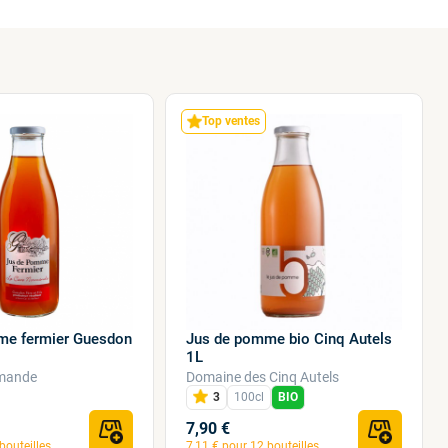
Top ventes
me fermier Guesdon
Jus de pomme bio Cinq Autels
1L
mande
Domaine des Cinq Autels
3
100cl
BIO
7,90 €
bouteilles
7,11 € pour 12 bouteilles