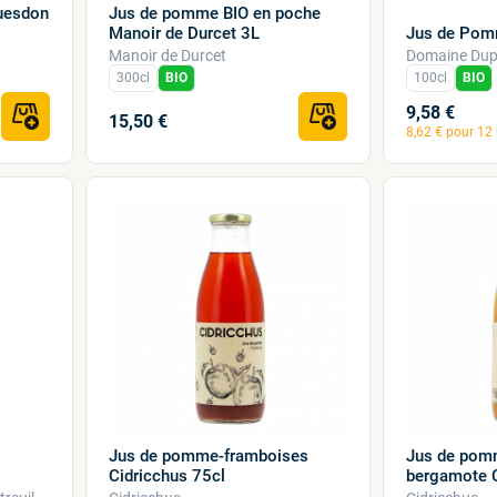
uesdon
Jus de pomme BIO en poche
Manoir de Durcet 3L
Jus de Pom
Manoir de Durcet
Domaine Dup
300cl
BIO
100cl
BIO
9,58 €
15,50 €
8,62 € pour 12 
Jus de pomme-framboises
Jus de pom
Cidricchus 75cl
bergamote C