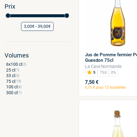
Prix
3,00€ - 39,00€
Volumes
Jus de Pomme fermier Pé
Guesdon 75cl
6x100
(2)
La Cave Normande
25
(1)
5
75cl
0%
33
(3)
75
7,50 €
(13)
100
(8)
6,75 € pour 12 bouteilles
300
(1)