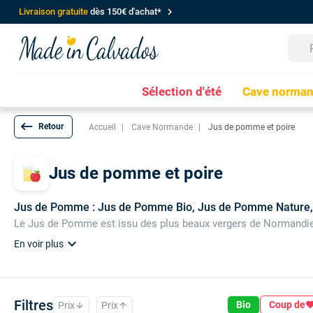
chevron_right
Livraison gratuite
dès 150€ d'achat*
Sélection d'été
Cave norma
keyboard_backspace
Accueil
Cave Normande
Jus de pomme et poire
Jus de pomme et poire
Jus de Pomme : Jus de Pomme Bio, Jus de Pomme Nature,
Le Jus de Pomme est issu des plus beaux vergers de Normandie
expand_more
En voir plus
Filtres
Bio
Coup de
Prix
Prix
favori
arrow_downward
arrow_upward