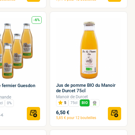
-6%
Jus de pomme BIO du Manoir
e fermier Guesdon
de Durcet 75cl
Manoir de Durcet
mande
5
75cl
BIO
cl
0%
6,50 €
 €
5,85 € pour 12 bouteilles