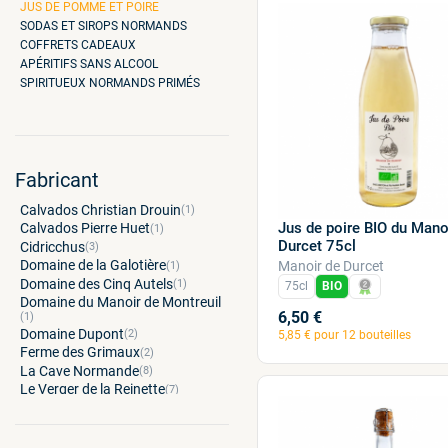
JUS DE POMME ET POIRE
SODAS ET SIROPS NORMANDS
COFFRETS CADEAUX
APÉRITIFS SANS ALCOOL
SPIRITUEUX NORMANDS PRIMÉS
Fabricant
Calvados Christian Drouin
(1)
Jus de poire BIO du Mano
Calvados Pierre Huet
(1)
Durcet 75cl
Cidricchus
(3)
Domaine de la Galotière
Manoir de Durcet
(1)
Domaine des Cinq Autels
(1)
75cl
BIO
Domaine du Manoir de Montreuil
6,50 €
(1)
Domaine Dupont
(2)
5,85 € pour 12 bouteilles
Ferme des Grimaux
(2)
La Cave Normande
(8)
Le Verger de la Reinette
(7)
Manoir de Durcet
(5)
Manoir de Grandouet
(2)