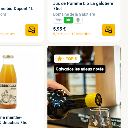
Jus de Pomme bio La galotière
75cl
me bio Dupont 1L
Domaine de la Galotière
ont
75cl
BIO
5,95 €
bouteilles
5,36 € pour 12 bouteilles
me menthe-
idricchus 75cl