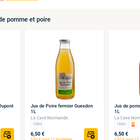
de pomme et poire
Jus de pom
Dupont
Jus de Poire fermier Guesdon
1L
1L
La Cave Nor
La Cave Normande
100cl
100cl
6,50 €
6,50 €
5,85 € pour 12 bouteilles
5,85 € pour 12 