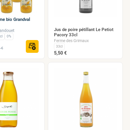
e bio Grandval
Jus de poire pétillant Le Petiot
randouet
Pacory 33cl
cl
0%
Ferme des Grimaux
33cl
 €
5,50 €