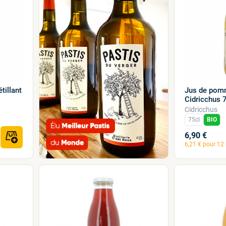
tillant
Jus de pom
Cidricchus 
Cidricchus
75cl
BIO
6,90 €
6,21 € pour 12 