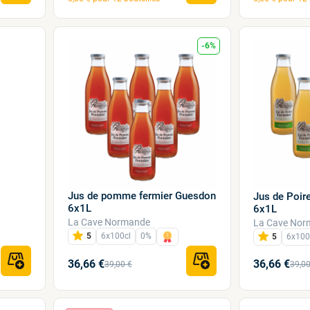
-6%
Jus de pomme fermier Guesdon
Jus de Poir
6x1L
6x1L
La Cave Normande
La Cave Nor
5
6x100cl
0%
5
6x100
36,66 €
36,66 €
39,00 €
39,00