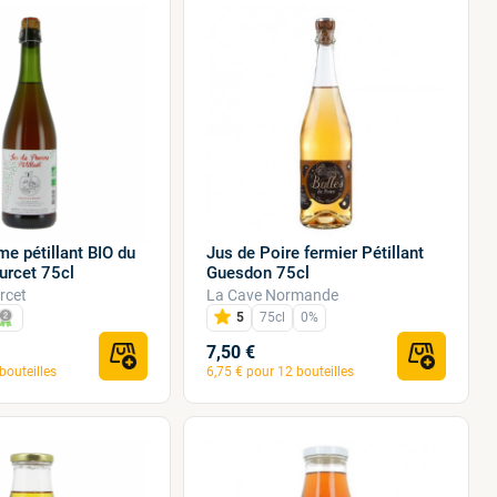
e pétillant BIO du
Jus de Poire fermier Pétillant
urcet 75cl
Guesdon 75cl
rcet
La Cave Normande
5
75cl
0%
7,50 €
bouteilles
6,75 € pour 12 bouteilles