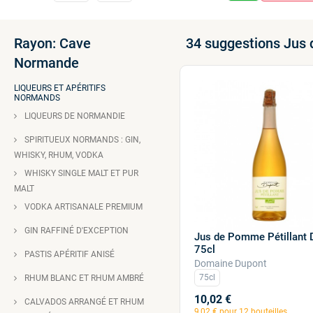
Rayon: Cave
34 suggestions Jus 
Normande
LIQUEURS ET APÉRITIFS
NORMANDS
LIQUEURS DE NORMANDIE
SPIRITUEUX NORMANDS : GIN,
WHISKY, RHUM, VODKA
WHISKY SINGLE MALT ET PUR
MALT
VODKA ARTISANALE PREMIUM
GIN RAFFINÉ D'EXCEPTION
Jus de Pomme Pétillant 
75cl
PASTIS APÉRITIF ANISÉ
Domaine Dupont
75cl
RHUM BLANC ET RHUM AMBRÉ
10,02 €
CALVADOS ARRANGÉ ET RHUM
9,02 € pour 12 bouteilles