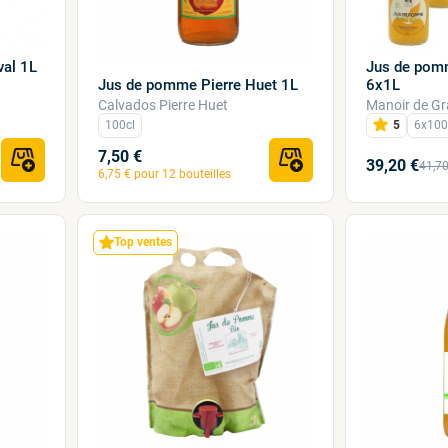
al 1L
Jus de pomm
Jus de pomme Pierre Huet 1L
6x1L
Calvados Pierre Huet
Manoir de G
100cl
5
6x100
7,50 €
39,20 €
41,70
6,75 € pour 12 bouteilles
Top ventes