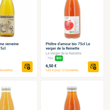
me verveine
Philtre d'amour bio 75cl Le
75cl
verger de la Reinette
Le Verger de la Reinette
75cl
BIO
6,50 €
bouteilles
5,85 € pour 12 bouteilles