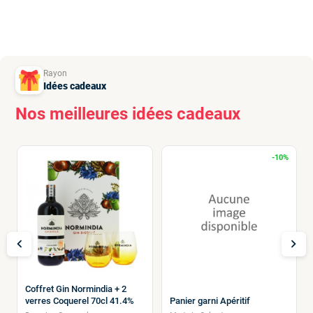
Rayon
Idées cadeaux
Nos meilleures idées cadeaux
-10%
chevron_left
chevron_right
Coffret Gin Normindia + 2
verres Coquerel 70cl 41.4%
Panier garni Apéritif