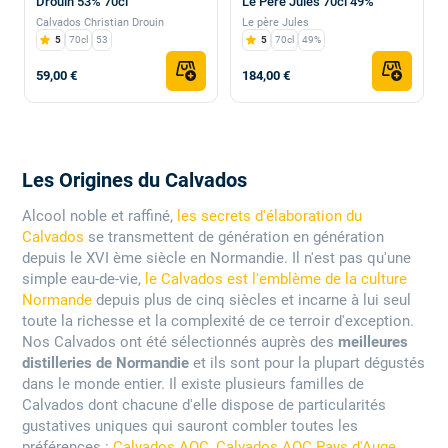
Drouin 53% 70cl
Le Père Jules 70cl 49%
Calvados Christian Drouin
Le père Jules
5
70cl
53
5
70cl
49%
59,00 €
184,00 €
Les Origines du Calvados
Alcool noble et raffiné,
les secrets d'élaboration du
Calvados
se transmettent de génération en génération
depuis le XVI ème siècle en Normandie. Il n'est pas qu'une
simple eau-de-vie,
le Calvados est l'emblème de la culture
Normande
depuis plus de cinq siècles et incarne à lui seul
toute la richesse et la complexité de ce terroir d'exception.
Nos Calvados ont été sélectionnés auprès des
meilleures
distilleries de Normandie
et ils sont pour la plupart dégustés
dans le monde entier. Il existe plusieurs familles de
Calvados dont chacune d'elle dispose de particularités
gustatives uniques qui sauront combler toutes les
préférences :
Calvados AOC, Calvados AOC Pays d'Auge,