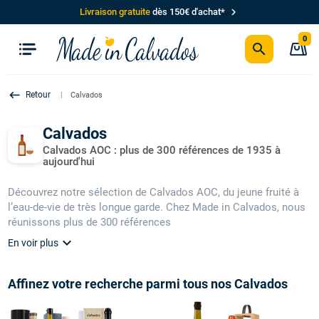
chevron_right
Livraison gratuite
dès 150€ d'achat*
0
search
P
keyboard_backspace
Calvados
Calvados
Calvados AOC : plus de 300 références de 1935 à
aujourd'hui
Découvrez notre sélection de Calvados AOC, du jeune fruité à
l’eau-de-vie de très longue garde. Chez Made in Calvados, nous
réunissons plus de 300 références
expand_more
En voir plus
Affinez votre recherche parmi tous nos Calvados