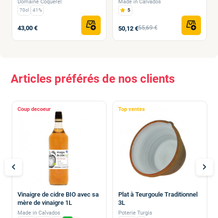
Domaine Coquerel
Made in Calvados
70cl
41%
5
43,00 €
55,69 €
50,12 €
Articles préférés de nos clients
Coup de
Top ventes
chevron_left
chevron_right
Vinaigre de cidre BIO avec sa
Plat à Teurgoule Traditionnel
mère de vinaigre 1L
3L
Made in Calvados
Poterie Turgis