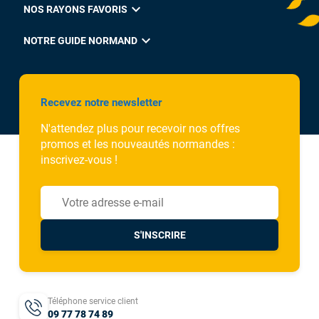
expand_more
NOS RAYONS FAVORIS
expand_more
NOTRE GUIDE NORMAND
Recevez notre newsletter
N'attendez plus pour recevoir nos offres
promos et les nouveautés normandes :
inscrivez-vous !
S'INSCRIRE
Téléphone service client
09 77 78 74 89