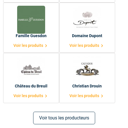
Famille Guesdon
Domaine Dupont
chevron_right
chevron_right
Voir les produits
Voir les produits
Château du Breuil
Christian Drouin
chevron_right
chevron_right
Voir les produits
Voir les produits
Voir tous les producteurs