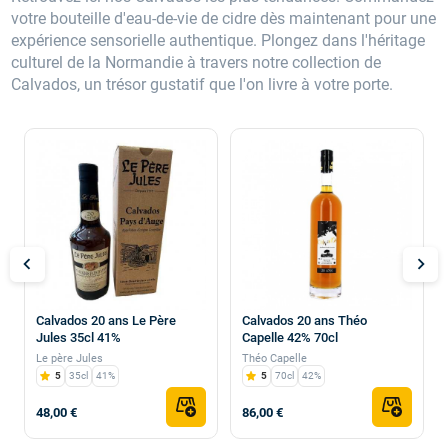
votre bouteille d'eau-de-vie de cidre dès maintenant pour une
expérience sensorielle authentique. Plongez dans l'héritage
culturel de la Normandie à travers notre collection de
Calvados, un trésor gustatif que l'on livre à votre porte.
chevron_left
chevron_right
Calvados 20 ans Le Père
Calvados 20 ans Théo
Jules 35cl 41%
Capelle 42% 70cl
Le père Jules
Théo Capelle
5
35cl
41%
5
70cl
42%
48,00 €
86,00 €