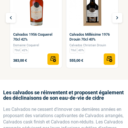
chevron_left
chevron_right
C
Calvados 1956 Coquerel
Calvados Millésime 1976
G
70cl 42%
Drouin 70cl 40%
D
Domaine Coquerel
Calvados Christian Drouin
M
70cl
42%
70cl
40%
383,00 €
555,00 €
2
Les calvados se réinventent et proposent également
des déclinaisons de son eau-de-vie de cidre
Les Calvados ne cessent d'innover ces dernières années en
proposant des variations captivantes de Calvados arrangés,
Calvados cask finish et Calvados non-réduits. Les Calvados