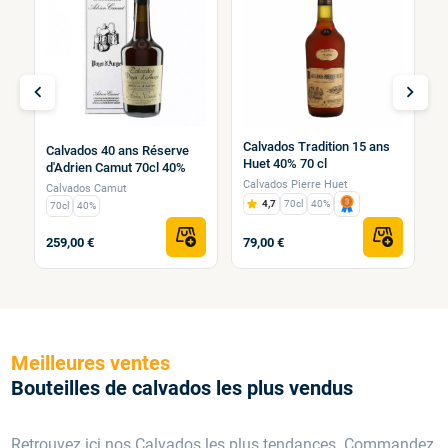
chevron_left
chevron_right
Calvados Tradition 15 ans
Calvados 40 ans Réserve
cl
C
Huet 40% 70 cl
d'Adrien Camut 70cl 40%
7
Calvados Pierre Huet
Calvados Camut
F
4,7
70cl
40%
70cl
40%
259,00 €
79,00 €
5
Meilleures ventes
Bouteilles de calvados les plus vendus
Retrouvez ici nos Calvados les plus tendances. Commandez