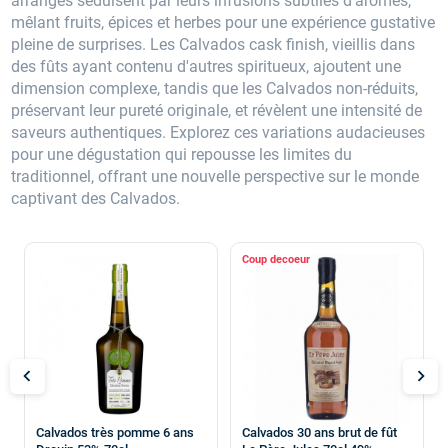
arrangés séduisent par leurs infusions subtiles d'arômes,
mêlant fruits, épices et herbes pour une expérience gustative
pleine de surprises. Les Calvados cask finish, vieillis dans
des fûts ayant contenu d'autres spiritueux, ajoutent une
dimension complexe, tandis que les Calvados non-réduits,
préservant leur pureté originale, et révèlent une intensité de
saveurs authentiques. Explorez ces variations audacieuses
pour une dégustation qui repousse les limites du
traditionnel, offrant une nouvelle perspective sur le monde
captivant des Calvados.
Coup de
chevron_left
chevron_right
Calvados très pomme 6 ans
Calvados 30 ans brut de fût