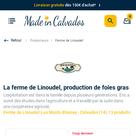
chevron_right
Livraison gratuite
dès 150€ d'achat*
0
search
P
keyboard_backspace
Producteurs
Ferme de Linoudel
La ferme de Linoudel, production de foies gras
L'exploitation est dans la famille depuis plusieurs générations. Éric a
suivit des études dans l'agriculture et a travaillé par la suite dans
une coopérative agricole.
Ferme de Linoudel
•
Les Monts d'Aunay - Calvados (14)
•
13 produits
Coup de