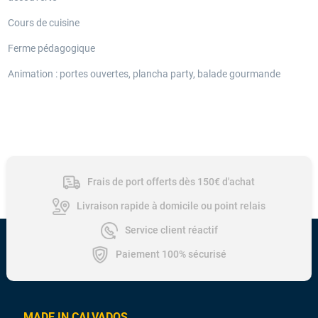
Cours de cuisine
Ferme pédagogique
A
nimation : portes ouvertes, plancha party, balade gourmande
Frais de port offerts dès 150€ d'achat
Livraison rapide à domicile ou point relais
Service client réactif
Paiement 100% sécurisé
MADE IN CALVADOS