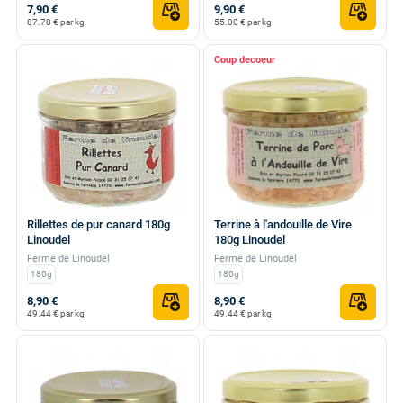
7,90 €
9,90 €
87.78 € par kg
55.00 € par kg
Coup de
Rillettes de pur canard 180g
Terrine à l'andouille de Vire
Linoudel
180g Linoudel
Ferme de Linoudel
Ferme de Linoudel
180g
180g
8,90 €
8,90 €
49.44 € par kg
49.44 € par kg