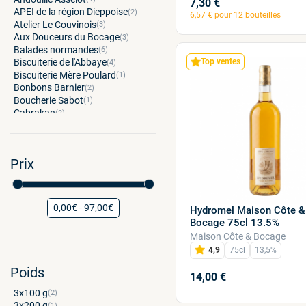
7,30 €
APEI de la région Dieppoise
(2)
6,57 € pour 12 bouteilles
Atelier Le Couvinois
(3)
Aux Douceurs du Bocage
(3)
Balades normandes
(6)
Biscuiterie de l'Abbaye
Top ventes
(4)
Biscuiterie Mère Poulard
(1)
Bonbons Barnier
(2)
Boucherie Sabot
(1)
Cabrakan
(2)
Calvados Christian Drouin
(1)
Caramels d'Isigny
(5)
Château du Breuil
(1)
Prix
Chevalier d'Argouges
(5)
Cidrerie Daufresne
(2)
Cidricchus
(2)
Coach Réception
(2)
0,00€ - 97,00€
Hydromel Maison Côte &
Conserverie du Clos Saint Pierre
Bocage 75cl 13.5%
(3)
Distillerie de Courménil
Maison Côte & Bocage
(2)
Domaine de la Galotière
(3)
4,9
75cl
13,5%
Domaine des Cinq Autels
(1)
Poids
Domaine des déserts
(1)
14,00 €
Domaine Dupont
(1)
3x100
(2)
Dupont d'Isigny
(1)
3x200
(1)