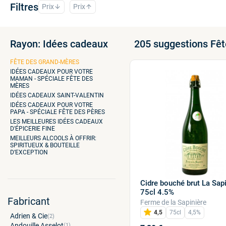
Filtres
Prix
Prix
arrow_downward
arrow_upward
Rayon: Idées cadeaux
205 suggestions Fê
FÊTE DES GRAND-MÈRES
IDÉES CADEAUX POUR VOTRE
MAMAN - SPÉCIALE FÊTE DES
MÈRES
IDÉES CADEAUX SAINT-VALENTIN
IDÉES CADEAUX POUR VOTRE
PAPA - SPÉCIALE FÊTE DES PÈRES
LES MEILLEURES IDÉES CADEAUX
D'ÉPICERIE FINE
MEILLEURS ALCOOLS À OFFRIR:
SPIRITUEUX & BOUTEILLE
D’EXCEPTION
Cidre bouché brut La Sapi
75cl 4.5%
Fabricant
Ferme de la Sapinière
4,5
75cl
4,5%
Adrien & Cie
(2)
Andouille Asselot
(1)