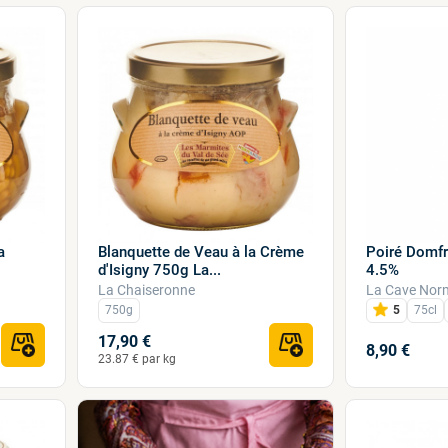
Poiré Domfr
a
Blanquette de Veau à la Crème
4.5%
d'Isigny 750g La...
La Cave Nor
La Chaiseronne
5
75cl
750g
17,90 €
8,90 €
23.87 € par kg