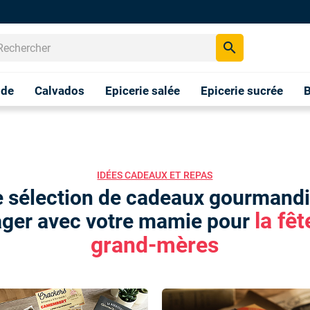
search
nde
Calvados
Epicerie salée
Epicerie sucrée
B
IDÉES CADEAUX ET REPAS
e sélection de cadeaux gourmandi
la fê
ager avec votre mamie pour
grand-mères