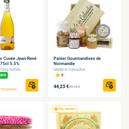
bio Cuvée Jean-René
Panier Gourmandises de
 75cl 5.5%
Normandie
Cinq Autels
Made in Calvados
BIO
5
44,23 €
49,14 €
 bouteilles
Top ventes