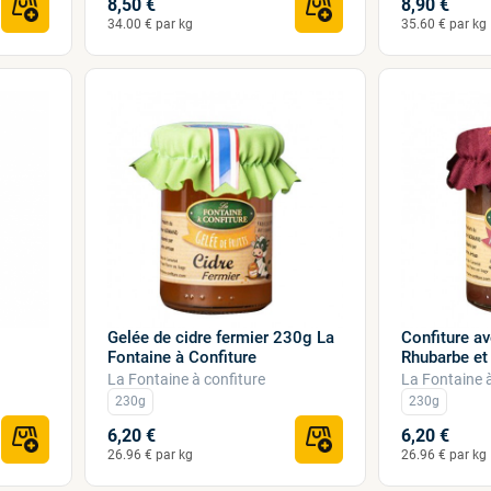
8,50 €
8,90 €
34.00 € par kg
35.60 € par kg
Gelée de cidre fermier 230g La
Confiture a
Fontaine à Confiture
Rhubarbe et 
La Fontaine à confiture
La Fontaine à
230g
230g
6,20 €
6,20 €
26.96 € par kg
26.96 € par kg