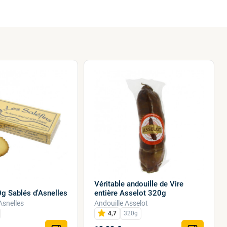
Véritable andouille de Vire
0g Sablés d'Asnelles
entière Asselot 320g
Asnelles
Andouille Asselot
4,7
320g