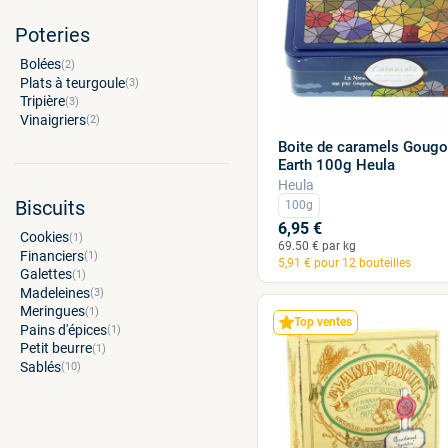
Rhum
(1)
Poteries
Vin blanc
(1)
Bolées
(2)
Plats à teurgoule
(3)
Tripière
(3)
Vinaigriers
(2)
Boite de caramels Gougo
Earth 100g Heula
Heula
Biscuits
100g
6,95 €
Cookies
(1)
69.50 € par kg
Financiers
(1)
5,91 € pour 12 bouteilles
Galettes
(1)
Madeleines
(3)
Meringues
(1)
Top ventes
Pains d'épices
(1)
Petit beurre
(1)
Sablés
(10)