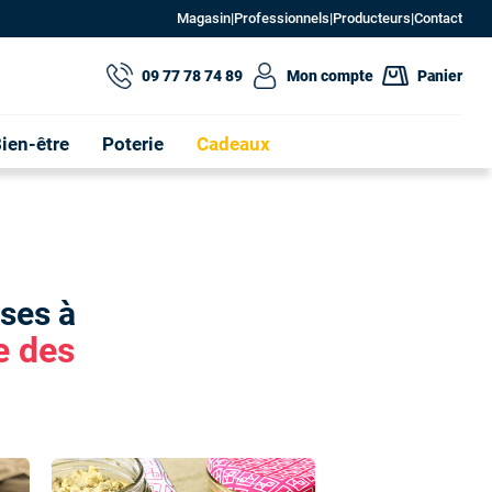
Magasin
|
Professionnels
|
Producteurs
|
Contact
09 77 78 74 89
Mon compte
Panier
ien-être
Poterie
Cadeaux
ses à
te des