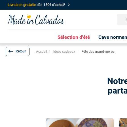
chevron_right
Livraison gratuite
dès 150€ d'achat*
Sélection d'été
Cave norma
keyboard_backspace
Accueil
Idées cadeaux
Fête des grand-mères
Notr
part