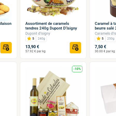
 Maison
Assortiment de caramels
Caramel à ta
tendres 240g Dupont D'Isigny
beurre salé
Dupont d'Isigny
Caramels d'I
5
240g
5
250g
13,90 €
7,50 €
57.92 € par kg
30.00 € par kg
-10%