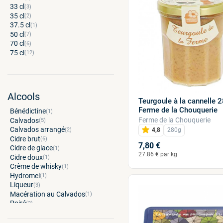
Les pains d'épices de Bertrand
(1)
33
310
(3)
(5)
Les P’tites Cabines
(1)
35
320
(2)
(1)
Les Sablés d'Asnelles
(2)
37.5
350
(1)
(2)
Les Savons d'Achille
(7)
50
390
(7)
(1)
Made in Calvados
(10)
70
400
(6)
(4)
Maison Côte & Bocage
(1)
75
490
(12)
(1)
Maison Hérout
(1)
500
(5)
Maison Rochefort
(4)
550
(1)
Manoir de Durcet
(1)
700
(1)
Movi Normandie
(2)
750
(3)
Poterie Turgis
Alcools
(15)
800
(2)
Teurgoule à la cannelle 
SAS Jeannette 1850
(3)
1000
(1)
Ferme de la Chouquerie
Bénédictine
(1)
Terres Normandes
(4)
3000
(1)
Ferme de la Chouquerie
Calvados
(5)
Thé Tatasse
(23)
Calvados arrangé
(2)
4,8
280g
Vergers de la Morinière
(1)
Cidre brut
(6)
7,80 €
Cidre de glace
(1)
27.86 € par kg
Cidre doux
(1)
Crème de whisky
(1)
Hydromel
(1)
Liqueur
(3)
Macération au Calvados
(1)
Poiré
(2)
Poiré de glace
(1)
Pommeau
(2)