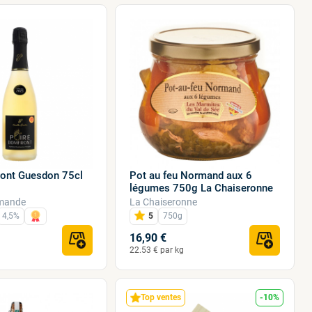
ont Guesdon 75cl
Pot au feu Normand aux 6
légumes 750g La Chaiseronne
mande
La Chaiseronne
4,5%
5
750g
16,90 €
22.53 € par kg
Top ventes
-10%