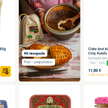
280g
Cidre brut 
Cinq Autels
Domaine des 
75cl
5,5%
11,80 €
10,62 € pour 12