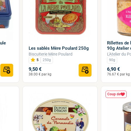
ule
Rillettes de
Les sablés Mère Poulard 250g
90g Atelier d
Biscuiterie Mère Poulard
L'Atelier du 
5
250g
90g
9,50 €
6,90 €
38.00 € par kg
76.67 € par kg
Coup de