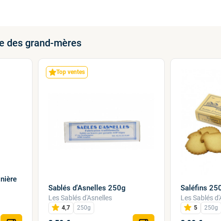
te des grand-mères
Top ventes
nière
Sablés d'Asnelles 250g
Saléfins 25
Les Sablés d'Asnelles
Les Sablés d'
4,7
250g
5
250g