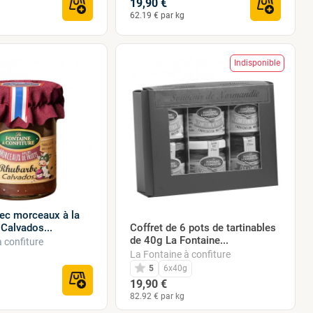
19,90 €
62.19 € par kg
Indisponible
vec morceaux à la
Calvados...
Coffret de 6 pots de tartinables
de 40g La Fontaine...
 confiture
La Fontaine à confiture
5
6x40g
19,90 €
82.92 € par kg