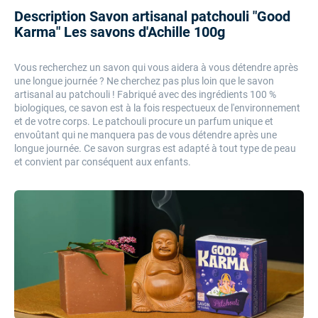
Description Savon artisanal patchouli "Good
Karma" Les savons d'Achille 100g
Vous recherchez un savon qui vous aidera à vous détendre après
une longue journée ? Ne cherchez pas plus loin que le savon
artisanal au patchouli ! Fabriqué avec des ingrédients 100 %
biologiques, ce savon est à la fois respectueux de l'environnement
et de votre corps. Le patchouli procure un parfum unique et
envoûtant qui ne manquera pas de vous détendre après une
longue journée. Ce savon surgras est adapté à tout type de peau
et convient par conséquent aux enfants.