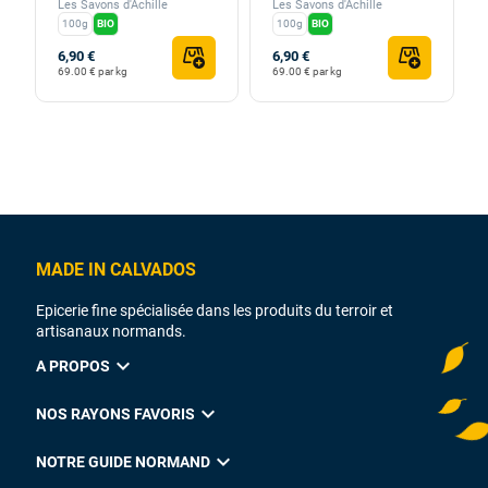
Les Savons d'Achille
Les Savons d'Achille
100g
BIO
100g
BIO
6,90 €
6,90 €
69.00 € par kg
69.00 € par kg
MADE IN CALVADOS
Epicerie fine spécialisée dans les produits du terroir et
artisanaux normands.
expand_more
A PROPOS
expand_more
NOS RAYONS FAVORIS
expand_more
NOTRE GUIDE NORMAND