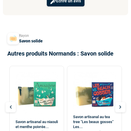
Ecrire un avis
Rayon
Savon solide
Autres produits Normands : Savon solide
chevron_left
chevron_right
Savon artisanal au tea
Savon artisanal au niaouli
tree "Les beaux gosses"
et menthe poivrée...
Les...