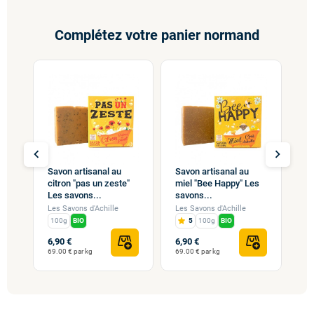
Complétez votre panier normand
chevron_left
chevron_right
Savon artisanal au
Savon artisanal au
tea
Sa
citron "pas un zeste"
miel "Bee Happy" Les
la
Les savons...
savons...
Le
Les Savons d'Achille
Les Savons d'Achille
Les
100g
BIO
5
100g
BIO
1
6,90 €
6,90 €
6,
69.00 € par kg
69.00 € par kg
69.