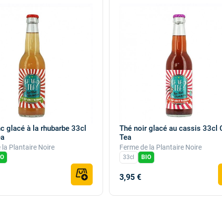
c glacé à la rhubarbe 33cl
Thé noir glacé au cassis 33cl 
ea
Tea
la Plantaire Noire
Ferme de la Plantaire Noire
IO
33cl
BIO
3,95 €