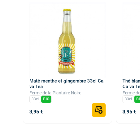
Maté menthe et gingembre 33cl Ca
Thé blan
va Tea
Ca va T
Ferme de la Plantaire Noire
Ferme de 
33cl
BIO
33cl
B
3,95 €
3,95 €