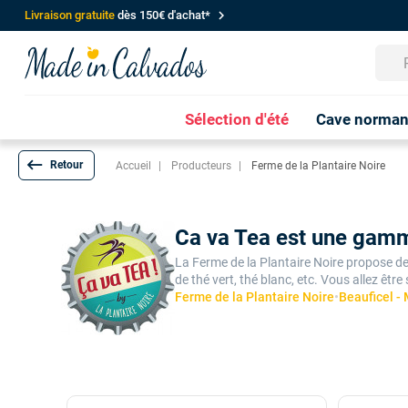
chevron_right
Livraison gratuite
dès 150€ d'achat*
Sélection d'été
Cave norma
keyboard_backspace
Accueil
Producteurs
Ferme de la Plantaire Noire
Ca va Tea est une gamme
La Ferme de la Plantaire Noire propose des
de thé vert, thé blanc, etc. Vous allez être
Ferme de la Plantaire Noire
•
Beauficel -