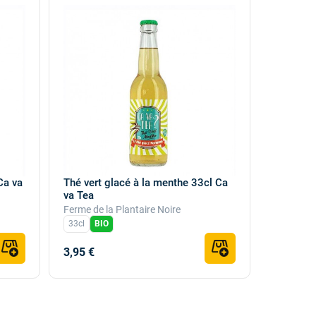
Ca va
Thé vert glacé à la menthe 33cl Ca
va Tea
Ferme de la Plantaire Noire
33cl
BIO
3,95 €