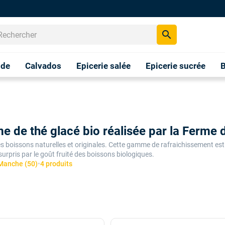
search
nde
Calvados
Epicerie salée
Epicerie sucrée
B
 de thé glacé bio réalisée par la Ferme d
 boissons naturelles et originales. Cette gamme de rafraichissement est n
 surpris par le goût fruité des boissons biologiques.
 Manche (50)
•
4 produits