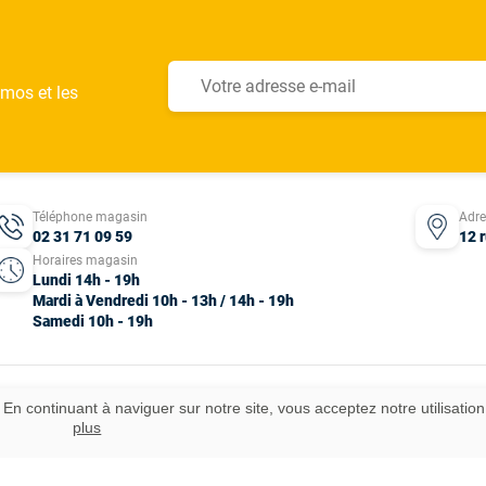
omos et les
Téléphone magasin
Adr
02 31 71 09 59
12 
Horaires magasin
Lundi 14h - 19h
Mardi à Vendredi 10h - 13h / 14h - 19h
Samedi 10h - 19h
 En continuant à naviguer sur notre site, vous acceptez notre utilisatio
ous droits réservés.
plus