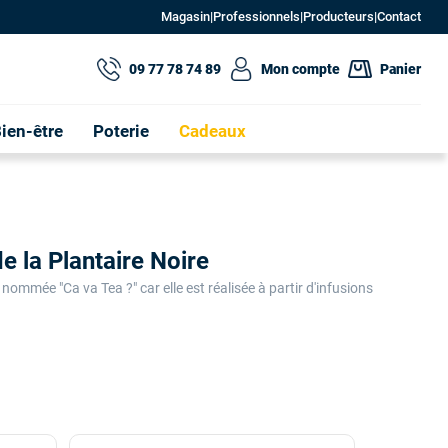
Magasin
|
Professionnels
|
Producteurs
|
Contact
09 77 78 74 89
Mon compte
Panier
ien-être
Poterie
Cadeaux
e la Plantaire Noire
ommée "Ca va Tea ?" car elle est réalisée à partir d'infusions