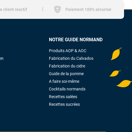
|
e client réactif
Paiement 100% sécurisé
NOTRE GUIDE NORMAND
Produits AOP & AOC
en
Fabrication du Calvados
Fabrication du cidre
Guide de la pomme
A faire soi-même
Cocktails normands
Recettes salées
Recettes sucrées