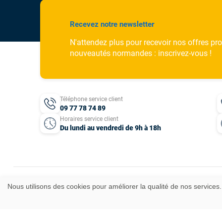
Recevez notre newsletter
N'attendez plus pour recevoir nos offres pr
nouveautés normandes : inscrivez-vous !
Téléphone service client
09 77 78 74 89
Horaires service client
Du lundi au vendredi de 9h à 18h
Nous utilisons des cookies pour améliorer la qualité de nos services.
Mentions légales
CGV
Données personnelles
Plan du site
Idées cadeaux
© 2025 T