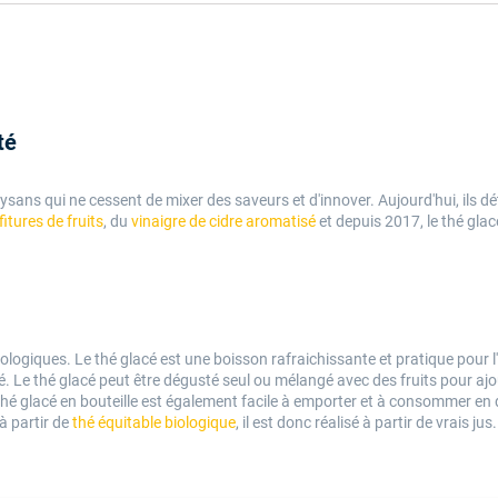
té
aysans qui ne cessent de mixer des saveurs et d'innover. Aujourd'hui, ils
itures de fruits
, du
vinaigre de cidre aromatisé
et depuis 2017, le thé gla
giques. Le thé glacé est une boisson rafraichissante et pratique pour l'été
é. Le thé glacé peut être dégusté seul ou mélangé avec des fruits pour ajo
 thé glacé en bouteille est également facile à emporter et à consommer en 
à partir de
thé équitable biologique
, il est donc réalisé à partir de vrais jus.