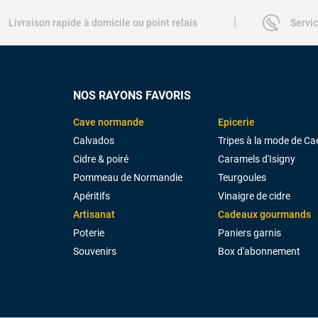
|
Livraison rapide à domicile ou point relais
Servic
NOS RAYONS FAVORIS
Cave normande
Epicerie
Calvados
Tripes à la mode de Ca
Cidre & poiré
Caramels d'Isigny
Pommeau de Normandie
Teurgoules
Apéritifs
Vinaigre de cidre
Artisanat
Cadeaux gourmands
Poterie
Paniers garnis
Souvenirs
Box d'abonnement