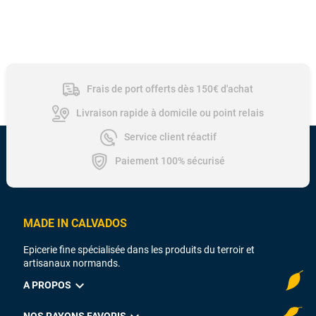
Frais de port offerts dès 150€ d'achat
Livraison rapide à domicile ou point relais
Service client réactif
Paiement 100% sécurisé
MADE IN CALVADOS
Epicerie fine spécialisée dans les produits du terroir et
artisanaux normands.
expand_more
A PROPOS