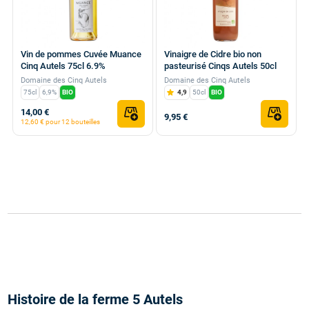
Vin de pommes Cuvée Muance
Vinaigre de Cidre bio non
Cinq Autels 75cl 6.9%
pasteurisé Cinqs Autels 50cl
Domaine des Cinq Autels
Domaine des Cinq Autels
75cl
6,9%
BIO
4,9
50cl
BIO
14,00 €
9,95 €
12,60 € pour 12 bouteilles
Histoire de la ferme 5 Autels