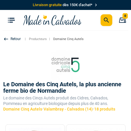
chevron_right
Livraison gratuite
dès 150€ d'achat*
0
search
P
keyboard_backspace
Producteurs
Domaine Cinq Autels
Le Domaine des Cinq Autels, la plus ancienne
ferme bio de Normandie
Le domaine des Cinqs Autels produit des Cidres, Calvados,
Pommeau en agriculture biologique depuis plus de 40 ans.
Domaine Cinq Autels
•
Valambray - Calvados (14)
•
18 produits