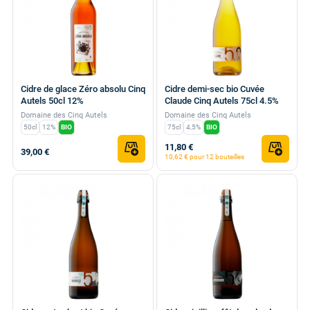
Cidre de glace Zéro absolu Cinq
Cidre demi-sec bio Cuvée
Autels 50cl 12%
Claude Cinq Autels 75cl 4.5%
Domaine des Cinq Autels
Domaine des Cinq Autels
50cl
12%
BIO
75cl
4,5%
BIO
11,80 €
39,00 €
10,62 € pour 12 bouteilles