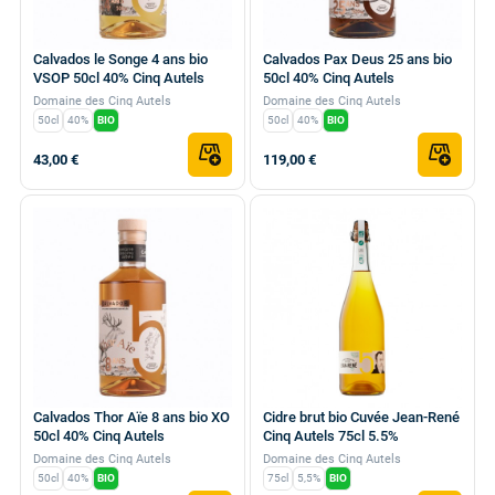
Calvados le Songe 4 ans bio
Calvados Pax Deus 25 ans bio
VSOP 50cl 40% Cinq Autels
50cl 40% Cinq Autels
Domaine des Cinq Autels
Domaine des Cinq Autels
50cl
40%
BIO
50cl
40%
BIO
43,00 €
119,00 €
Calvados Thor Aïe 8 ans bio XO
Cidre brut bio Cuvée Jean-René
50cl 40% Cinq Autels
Cinq Autels 75cl 5.5%
Domaine des Cinq Autels
Domaine des Cinq Autels
50cl
40%
BIO
75cl
5,5%
BIO