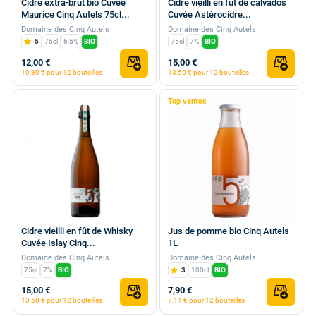
Cidre extra-brut bio Cuvée
Cidre vieilli en fût de calvados
Maurice Cinq Autels 75cl...
Cuvée Astérocidre...
Domaine des Cinq Autels
Domaine des Cinq Autels
5
75cl
6,5%
BIO
75cl
7%
BIO
12,00 €
15,00 €
10,80 € pour 12 bouteilles
13,50 € pour 12 bouteilles
Top ventes
Cidre vieilli en fût de Whisky
Jus de pomme bio Cinq Autels
Cuvée Islay Cinq...
1L
Domaine des Cinq Autels
Domaine des Cinq Autels
75cl
7%
BIO
3
100cl
BIO
15,00 €
7,90 €
13,50 € pour 12 bouteilles
7,11 € pour 12 bouteilles