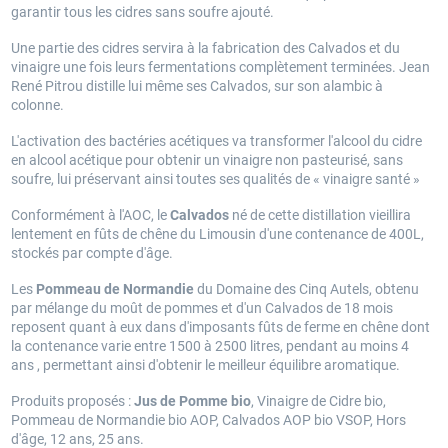
garantir tous les cidres sans soufre ajouté.
Une partie des cidres servira à la fabrication des Calvados et du
vinaigre une fois leurs fermentations complètement terminées. Jean
René Pitrou distille lui même ses Calvados, sur son alambic à
colonne.
L'activation des bactéries acétiques va transformer l'alcool du cidre
en alcool acétique pour obtenir un vinaigre non pasteurisé, sans
soufre, lui préservant ainsi toutes ses qualités de « vinaigre santé »
Conformément à l'AOC, le
Calvados
né de cette distillation vieillira
lentement en fûts de chêne du Limousin d'une contenance de 400L,
stockés par compte d'âge.
Les
Pommeau de Normandie
du Domaine des Cinq Autels, obtenu
par mélange du moût de pommes et d'un Calvados de 18 mois
reposent quant à eux dans d'imposants fûts de ferme en chêne dont
la contenance varie entre 1500 à 2500 litres, pendant au moins 4
ans , permettant ainsi d'obtenir le meilleur équilibre aromatique.
Produits proposés :
Jus de Pomme bio
, Vinaigre de Cidre bio,
Pommeau de Normandie bio AOP, Calvados AOP bio VSOP, Hors
d'âge, 12 ans, 25 ans.