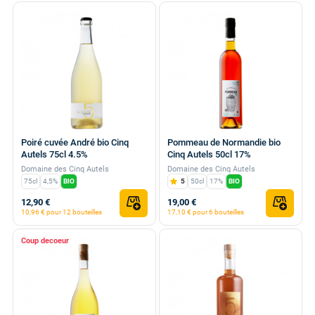
Poiré cuvée André bio Cinq
Pommeau de Normandie bio
Autels 75cl 4.5%
Cinq Autels 50cl 17%
Domaine des Cinq Autels
Domaine des Cinq Autels
75cl
4,5%
BIO
5
50cl
17%
BIO
12,90 €
19,00 €
10,96 € pour 12 bouteilles
17,10 € pour 6 bouteilles
Coup de