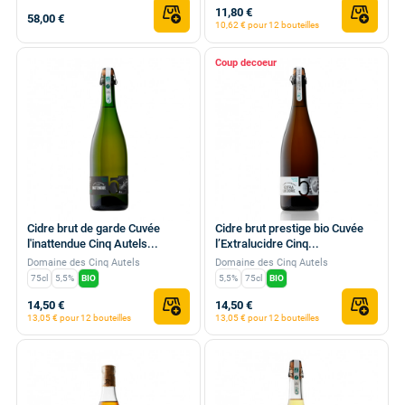
11,80 €
58,00 €
10,62 € pour 12 bouteilles
Coup de
Cidre brut de garde Cuvée
Cidre brut prestige bio Cuvée
l'inattendue Cinq Autels...
l’Extralucidre Cinq...
Domaine des Cinq Autels
Domaine des Cinq Autels
75cl
5,5%
BIO
5,5%
75cl
BIO
14,50 €
14,50 €
13,05 € pour 12 bouteilles
13,05 € pour 12 bouteilles