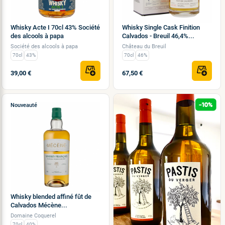
Whisky Acte I 70cl 43% Société
Whisky Single Cask Finition
des alcools à papa
Calvados - Breuil 46,4%...
Société des alcools à papa
Château du Breuil
70cl
43%
70cl
46%
39,00 €
67,50 €
Nouveauté
Whisky blended affiné fût de
Calvados Mécène...
Domaine Coquerel
70cl
40%