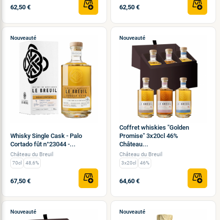
62,50 €
62,50 €
Nouveauté
Nouveauté
Coffret whiskies "Golden
Whisky Single Cask - Palo
Promise" 3x20cl 46%
Cortado fût n°23044 -...
Château...
Château du Breuil
Château du Breuil
70cl
48,6%
3x20cl
46%
67,50 €
64,60 €
Nouveauté
Nouveauté