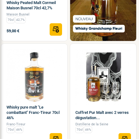
Whisky Peated Malt Cormeil
Maison Busnel 70cl 42,7%
Maison Busnel
70cl
42,7%
59,00 €
Whisky pure malt "Le
combattant" Franc-Tireur 70cl
Coffret Pur Malt avec 2 verres
46%
dégustation...
Franc-Tireur
Distillerie de la Seine
70cl
46%
70cl
46%