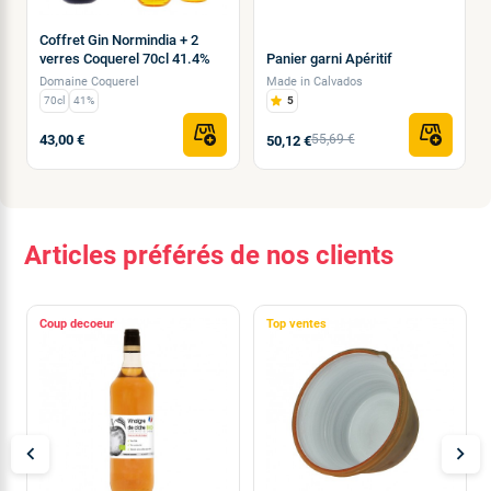
Coffret Gin Normindia + 2
verres Coquerel 70cl 41.4%
Panier garni Apéritif
Domaine Coquerel
Made in Calvados
70cl
41%
5
43,00 €
55,69 €
50,12 €
Articles préférés de nos clients
Coup de
Top ventes
chevron_left
chevron_right