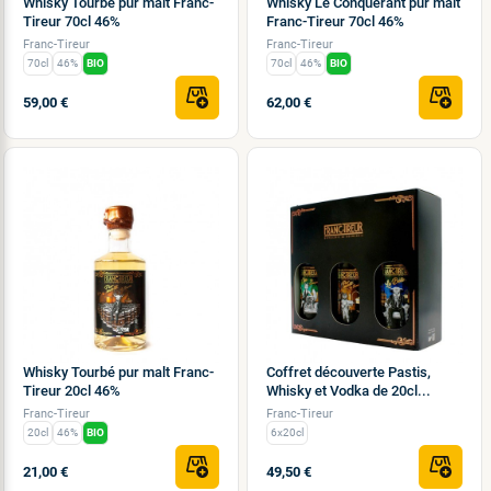
Whisky Tourbé pur malt Franc-
Whisky Le Conquérant pur malt
Tireur 70cl 46%
Franc-Tireur 70cl 46%
Franc-Tireur
Franc-Tireur
70cl
46%
BIO
70cl
46%
BIO
59,00 €
62,00 €
Whisky Tourbé pur malt Franc-
Coffret découverte Pastis,
Tireur 20cl 46%
Whisky et Vodka de 20cl...
Franc-Tireur
Franc-Tireur
20cl
46%
BIO
6x20cl
21,00 €
49,50 €