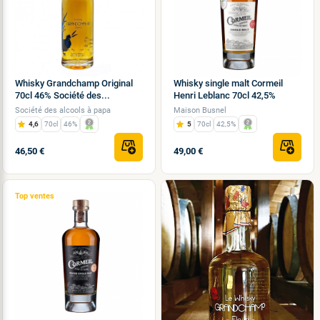
Whisky Grandchamp Original
Whisky single malt Cormeil
70cl 46% Société des...
Henri Leblanc 70cl 42,5%
Société des alcools à papa
Maison Busnel
4,6
70cl
46%
5
70cl
42,5%
46,50 €
49,00 €
Top ventes