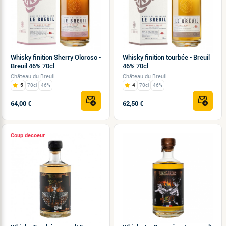
Whisky finition Sherry Oloroso -
Whisky finition tourbée - Breuil
Breuil 46% 70cl
46% 70cl
Château du Breuil
Château du Breuil
5
70cl
46%
4
70cl
46%
64,00 €
62,50 €
Coup de