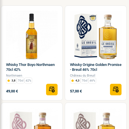
Whisky Thor Boyo Northmaen
Whisky Origine Golden Promise
70cl 42%
- Breuil 46% 70cl
Northmaen
Château du Breuil
3,8
70cl
42%
4,3
70cl
46%
49,00 €
57,00 €