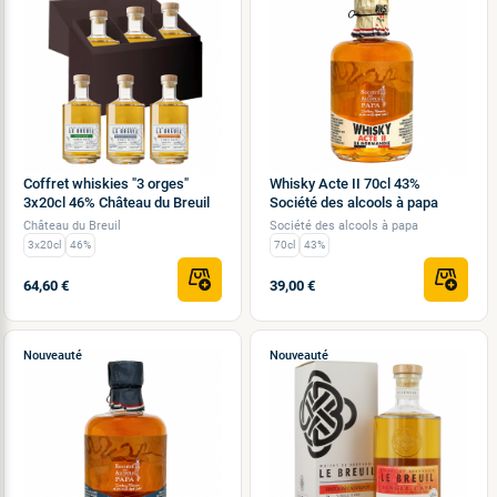
Coffret whiskies "3 orges"
Whisky Acte II 70cl 43%
3x20cl 46% Château du Breuil
Société des alcools à papa
Château du Breuil
Société des alcools à papa
3x20cl
46%
70cl
43%
64,60 €
39,00 €
Nouveauté
Nouveauté