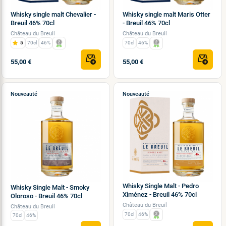
Whisky single malt Chevalier -
Whisky single malt Maris Otter
Breuil 46% 70cl
- Breuil 46% 70cl
Château du Breuil
Château du Breuil
5
70cl
46%
70cl
46%
55,00 €
55,00 €
Nouveauté
Nouveauté
Whisky Single Malt - Pedro
Whisky Single Malt - Smoky
Ximénez - Breuil 46% 70cl
Oloroso - Breuil 46% 70cl
Château du Breuil
Château du Breuil
70cl
46%
70cl
46%