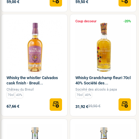
59,00 €
59,50 €
Coup de
-20%
Whisky the whistler Calvados
Whisky Grandchamp fleuri 70cl
cask finish - Breuil...
40% Société des...
Château du Breuil
Société des alcools à papa
70cl
43%
70cl
40%
67,66 €
39,90 €
31,92 €