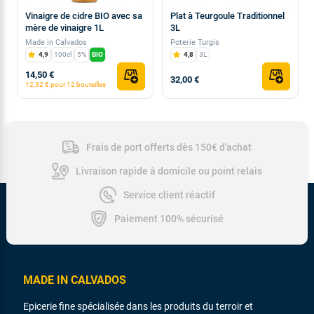
Vinaigre de cidre BIO avec sa
Plat à Teurgoule Traditionnel
mère de vinaigre 1L
3L
Made in Calvados
Poterie Turgis
4,9
100cl
5%
BIO
4,8
3L
14,50 €
32,00 €
12,32 € pour 12 bouteilles
Frais de port offerts dès 150€ d'achat
Livraison rapide à domicile ou point relais
Service client réactif
Paiement 100% sécurisé
MADE IN CALVADOS
Epicerie fine spécialisée dans les produits du terroir et