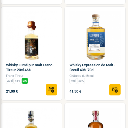
Whisky Fumé pur malt Franc-
Whisky Expression de Malt -
Tireur 20cl 46%
Breuil 40% 70cl
Franc-Tireur
Château du Breuil
20cl
46%
BIO
70cl
40%
21,00 €
41,50 €