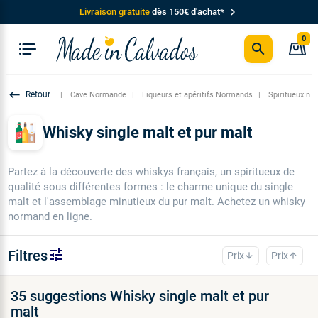
chevron_right
Livraison gratuite
dès 150€ d'achat*
0
search
P
keyboard_backspace
Cave Normande
Liqueurs et apéritifs Normands
Spiritueux no
Whisky single malt et pur malt
Partez à la découverte des whiskys français, un spiritueux de
qualité sous différentes formes : le charme unique du single
malt et l'assemblage minutieux du pur malt. Achetez un whisky
normand en ligne.
tune
Filtres
Prix
Prix
arrow_downward
arrow_upward
35 suggestions Whisky single malt et pur
malt