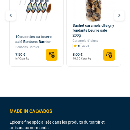
chevron_left
chevron_right
Sachet caramels d'Isigny
fondants beurre salé
200g
10 sucettes au beurre
Caramels d'Isigny
salé Bonbons Barnier
5
200g
Bonbons Barnier
7,50 €
8,00 €
inf € par kg
40.00 € par kg
MADE IN CALVADOS
Epicerie fine spécialisée dans les produits du terroir et
artisanaux normands.