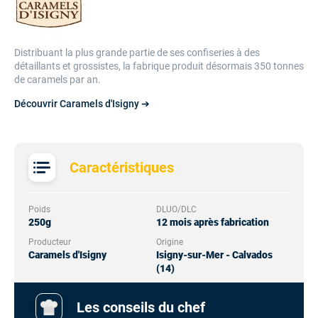
Distribuant la plus grande partie de ses confiseries à des
détaillants et grossistes, la fabrique produit désormais 350 tonnes
de caramels par an.
Découvrir Caramels d'Isigny ➔
Caractéristiques
Poids
DLUO/DLC
250g
12 mois après fabrication
Producteur
Origine
Caramels d'Isigny
Isigny-sur-Mer - Calvados
(14)
Les conseils du chef