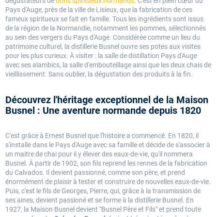
dégustateurs de
bons spiritueux normands
. C'est en plein cœur du
Pays d'Auge, près de la ville de Lisieux, que la fabrication de ces
fameux spiritueux se fait en famille. Tous les ingrédients sont issus
de la région de la Normandie, notamment les pommes, sélectionnés
au sein des vergers du Pays d'Auge. Considérée comme un lieu du
patrimoine culturel, la distillerie Busnel ouvre ses potes aux visites
pour les plus curieux. À visiter : la salle de distillation Pays d'Auge
avec ses alambics, la salle d'embouteillage ainsi que les deux chais de
vieillissement. Sans oublier, la dégustation des produits à la fin.
Découvrez l'héritage exceptionnel de la Maison
Busnel : Une aventure normande depuis 1820
C'est grâce à Ernest Busnel que l'histoire a commencé. En 1820, il
s'installe dans le Pays d'Auge avec sa famille et décide de s'associer à
un maitre de chai pour il y élever des eaux-de-vie, qu'il nommera
Busnel. À partir de 1902, son fils reprend les rennes de la fabrication
du Calvados. Il devient passionné, comme son père, et prend
énormément de plaisir à tester et construire de nouvelles eaux-de-vie.
Puis, c'est le fils de Georges, Pierre, qui, grâce à la transmission de
ses aines, devient passioné et se forme à la distillerie Busnel. En
1927, la Maison Busnel devient "Busnel Père et Fils" et prend toute