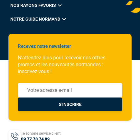
expand_more
NOS RAYONS FAVORIS
expand_more
NOTRE GUIDE NORMAND
Recevez notre newsletter
N'attendez plus pour recevoir nos offres
promos et les nouveautés normandes :
inscrivez-vous !
S'INSCRIRE
Téléphone service client
09 77 78 74 89