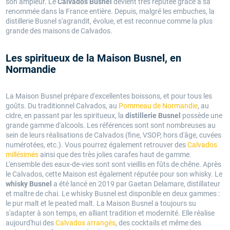
son ampleur. Le
Calvados Busnel
devient très réputée grâce à sa
renommée dans la France entière. Depuis, malgré les embuches, la
distillerie Busnel s'agrandit, évolue, et est reconnue comme la plus
grande des maisons de Calvados.
Les spiritueux de la Maison Busnel, en
Normandie
La Maison Busnel prépare d'excellentes boissons, et pour tous les
goûts. Du traditionnel Calvados, au
Pommeau de Normandie
, au
cidre, en passant par les spiritueux, la
distillerie Busnel
possède une
grande gamme d'alcools. Les références sont sont nombreuses au
sein de leurs réalisations de Calvados (fine, VSOP, hors d'âge, cuvées
numérotées, etc.). Vous pourrez également retrouver des
Calvados
millésimés
ainsi que des très jolies carafes haut de gamme.
L'ensemble des eaux-de-vies sont sont vieillis en fûts de chêne. Après
le Calvados, cette Maison est également réputée pour son whisky. Le
whisky Busnel
a été lancé en 2019 par Gaetan Delamare, distillateur
et maître de chai. Le whisky Busnel est disponible en deux gammes :
le pur malt et le peated malt. La Maison Busnel a toujours su
s'adapter à son temps, en alliant tradition et modernité. Elle réalise
aujourd'hui des
Calvados arrangés
, des cocktails et même des