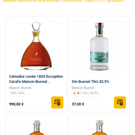
Maison Busnel
•
Ernest Busnel
•
Cormeilles - Eure (27)
•
7 produits
Calvados cuvée 1820 Exception
Carafe Maison Busnel...
Gin Busnel 70cl 42,5%
Maison Busnel
Maison Busnel
70cl
40%
5
70cl
42,5%
990,00 €
37,00 €