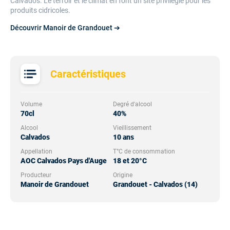
Calvados. Le terroir et le climat en font un site privilégié pour les
produits cidricoles.
Découvrir Manoir de Grandouet ➔
Caractéristiques
Volume
Degré d'alcool
70cl
40%
Alcool
Vieillissement
Calvados
10 ans
Appellation
T°C de consommation
AOC Calvados Pays d'Auge
18 et 20°C
Producteur
Origine
Manoir de Grandouet
Grandouet - Calvados (14)