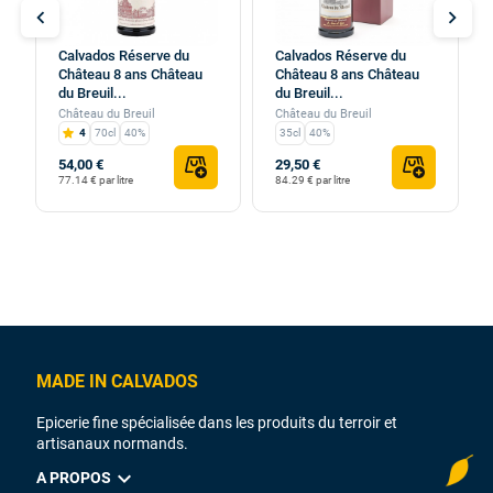
chevron_left
chevron_right
Calvados Réserve du
Calvados Réserve du
Château 8 ans Château
Château 8 ans Château
du Breuil...
du Breuil...
Château du Breuil
Château du Breuil
4
70cl
40%
35cl
40%
54,00 €
29,50 €
77.14 € par litre
84.29 € par litre
MADE IN CALVADOS
Epicerie fine spécialisée dans les produits du terroir et
artisanaux normands.
expand_more
A PROPOS