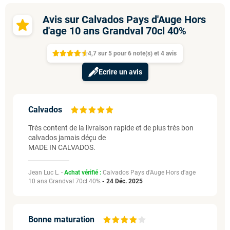
Avis sur Calvados Pays d'Auge Hors
d'age 10 ans Grandval 70cl 40%
4,7
sur
5 pour
6
note(s)
et 4
avis
Ecrire un avis
Calvados
Très content de la livraison rapide et de plus très bon
calvados jamais déçu de
MADE IN CALVADOS.
Jean Luc L. -
Achat vérifié :
Calvados Pays d'Auge Hors d'age
10 ans Grandval 70cl 40%
-
24 Déc. 2025
Bonne maturation