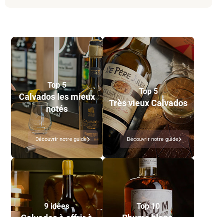
Top 5
Top 5
Calvados les mieux
Très vieux Calvados
notés
Découvrir notre guide
Découvrir notre guide
9 idées
Top 10