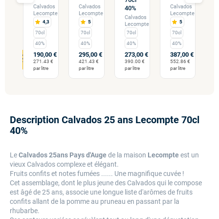
7
Calvados
Calvados
Calvados
40%
Lecompte
Lecompte
Lecompte
Calvados
ados
C
4,3
5
5
Lecompte
mpte
L
70cl
70cl
70cl
70cl
40%
40%
40%
40%
190,00 €
295,00 €
273,00 €
387,00 €
00 €
4
271.43 €
421.43 €
390.00 €
552.86 €
57 €
6
par litre
par litre
par litre
par litre
re
pa
Description Calvados 25 ans Lecompte 70cl
40%
Le
Calvados 25ans Pays d'Auge
de la maison
Lecompte
est un
vieux Calvados complexe et élégant.
Fruits confits et notes fumées ...... Une magnifique cuvée !
Cet assemblage, dont le plus jeune des Calvados qui le compose
est âgé de 25 ans, associe une longue liste d'arômes de fruits
confits allant de la pomme au pruneau en passant par la
rhubarbe.