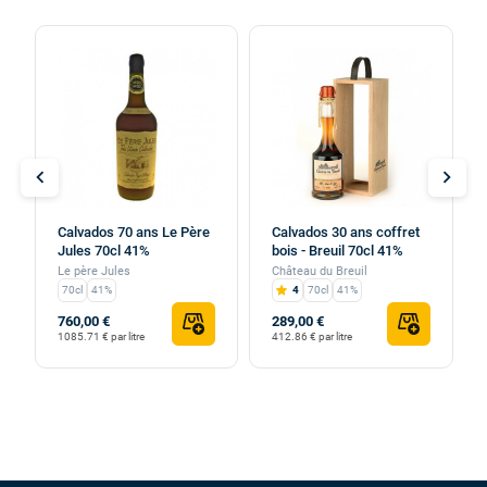
chevron_left
chevron_right
Calvados 70 ans Le Père
Calvados 30 ans coffret
Jules 70cl 41%
bois - Breuil 70cl 41%
Le père Jules
Château du Breuil
70cl
41%
4
70cl
41%
760,00 €
289,00 €
1085.71 € par litre
412.86 € par litre