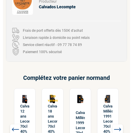
Producteur
Calvados Lecompte
Frais de port offerts dès 150€ d'achat
Livraison rapide à domicile ou point relais
Service client réactif - 09 77 78 74 89
Paiement 100% sécurisé
Complétez votre panier normand
Top
ventes
Calvados
Calvados
Calvados
12
18
Millésime
Calvados
vados
C
ans
ans
1991
Millésime
ésime
M
Lecompte
Lecompte
Lecompte
1999
7
1
70cl
70cl
70cl
Lecompte
ompte
L
40%
40%
40%
70cl