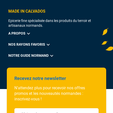
MADE IN CALVADOS
Epicerie fine spécialisée dans les produits du terroir et
artisanaux normands.
expand_more
A PROPOS
expand_more
NOS RAYONS FAVORIS
expand_more
NOTRE GUIDE NORMAND
Recevez notre newsletter
N'attendez plus pour recevoir nos offres
promos et les nouveautés normandes :
inscrivez-vous !