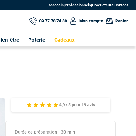
Magasin
|
Professionnels
|
Producteurs
|
Contact
09 77 78 74 89
Mon compte
Panier
ien-être
Poterie
Cadeaux
star
star
star
star
star
4,9
/
5
pour
19
avis
Durée de préparation :
30 min