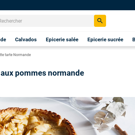
search
nde
Calvados
Epicerie salée
Epicerie sucrée
B
tte tarte Normande
rte aux pommes normande