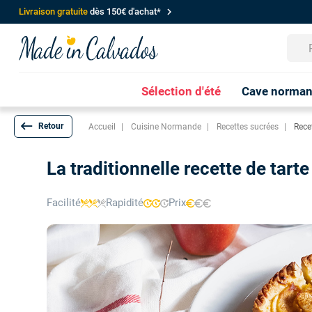
chevron_right
Livraison gratuite
dès 150€ d'achat*
Sélection d'été
Cave norma
keyboard_backspace
Accueil
Cuisine Normande
Recettes sucrées
Rece
La traditionnelle recette de ta
Facilité
Rapidité
Prix