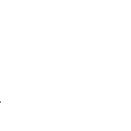
r
.
 et