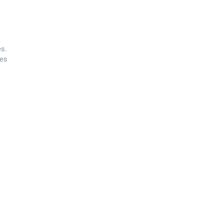
es.
les