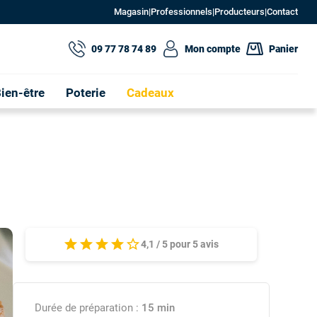
Magasin
|
Professionnels
|
Producteurs
|
Contact
09 77 78 74 89
Mon compte
Panier
ien-être
Poterie
Cadeaux
star
star
star
star
star_border
4,1
/
5
pour
5
avis
Durée de préparation :
15 min