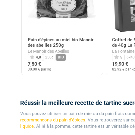
Pain d'épices au miel bio Manoir
Coffret de 
des abeilles 250g
de 40g La F
Le Manoir des Abeilles
La Fontaine 
4,8
250g
BIO
5
6x40
7,50 €
19,90 €
30.00 € par kg
82.92 € par k
Réussir la meilleure recette de tartine suc
Vous pouvez utiliser un pain de mie ou du pain frais co
recommandons du pain d'épices
. Vous retrouverez sur c
liquide
. Allié à la pomme, cette tartine est un véritable dé