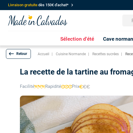
chevron_right
Livraison gratuite
dès 150€ d'achat*
Sélection d'été
Cave norma
keyboard_backspace
Accueil
Cuisine Normande
Recettes sucrées
Rece
La recette de la tartine au fro
Facilité
Rapidité
Prix