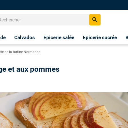
search
nde
Calvados
Epicerie salée
Epicerie sucrée
B
tte de la tartine Normande
mage et aux pommes