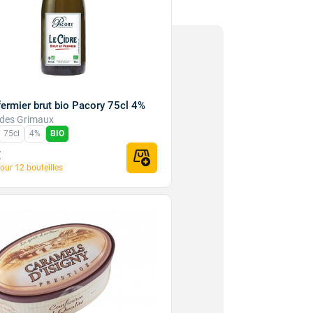
fermier brut bio Pacory 75cl 4%
des Grimaux
75cl
4%
BIO
€
our 12 bouteilles