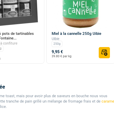
6 pots de tartinables
Miel à la cannelle 250g Uibie
ontaine...
Uibie
à confiture
250g
g
9,95 €
39.80 € par kg
g
rée
mme toast, mais pour avoir plus de saveurs en bouche nous vous
ette tranche de pain grillé un mélange de fromage frais et de
carame
lice.