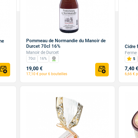
Pommeau de Normandie du Manoir de
ine
Durcet 70cl 16%
Cidre 
Manoir de Durcet
Ferme 
70cl
16%
5
19,00 €
7,40 
17,10 € pour 6 bouteilles
6,66 € p