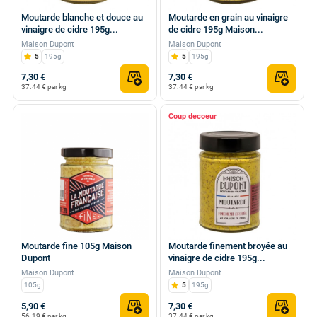
Moutarde blanche et douce au
Moutarde en grain au vinaigre
vinaigre de cidre 195g...
de cidre 195g Maison...
Maison Dupont
Maison Dupont
5
195g
5
195g
7,30 €
7,30 €
37.44 € par kg
37.44 € par kg
Coup de
Moutarde fine 105g Maison
Moutarde finement broyée au
Dupont
vinaigre de cidre 195g...
Maison Dupont
Maison Dupont
105g
5
195g
5,90 €
7,30 €
56.19 € par kg
37.44 € par kg