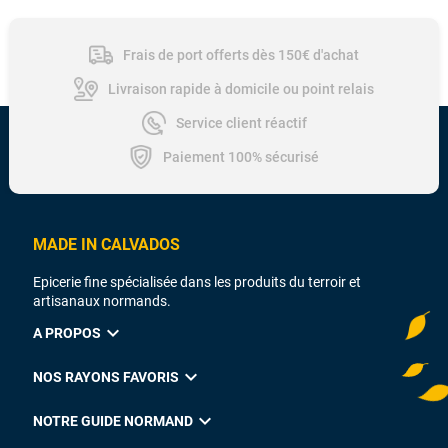
Frais de port offerts dès 150€ d'achat
Livraison rapide à domicile ou point relais
Service client réactif
Paiement 100% sécurisé
MADE IN CALVADOS
Epicerie fine spécialisée dans les produits du terroir et
artisanaux normands.
expand_more
A PROPOS
expand_more
NOS RAYONS FAVORIS
expand_more
NOTRE GUIDE NORMAND