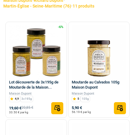
Maison Dupont
•
Richard Dupont
•
Martin-Église - Seine-Maritime (76)
•
11 produits
-6%
Lot découverte de 3x195g de
Moutarde au Calvados 105g
Moutarde de la Maison...
Maison Dupont
Maison Dupont
Maison Dupont
4,9
3x195g
5
105g
20,85 €
5,90 €
19,60 €
56.19 € par kg
33.50 € par kg