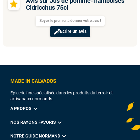
Avis sur Jus de pomme-framboises
Cidricchus 75cl
Soyez le premier à donner votre avis !
Ecrire un avis
MADE IN CALVADOS
Epicerie fine spécialisée dans les produits du terroir et
artisanaux normands.
expand_more
A PROPOS
expand_more
NOS RAYONS FAVORIS
expand_more
NOTRE GUIDE NORMAND