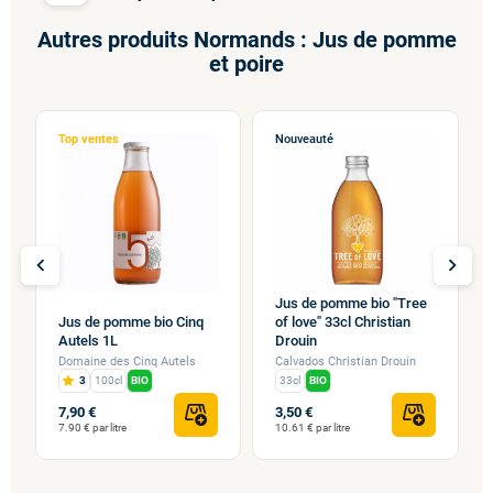
Autres produits Normands : Jus de pomme
et poire
Top ventes
Nouveauté
chevron_left
chevron_right
Jus de pomme bio "Tree
Jus de pomme bio Cinq
of love" 33cl Christian
Autels 1L
Drouin
Domaine des Cinq Autels
Calvados Christian Drouin
3
100cl
BIO
33cl
BIO
7,90 €
3,50 €
7.90 € par litre
10.61 € par litre