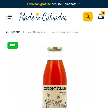
chevron_right
Livraison gratuite
dès 150€ d'achat*
0
search
P
keyboard_backspace
Cave Normande
Jus de pomme et poire
BIO