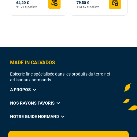
64,20 €
79,50 €
91.71 € par litre
113.57 € par litre
MADE IN CALVADOS
Epicerie fine spécialisée dans les produits du terroir et
artisanaux normands.
expand_more
A PROPOS
expand_more
NOS RAYONS FAVORIS
expand_more
NOTRE GUIDE NORMAND