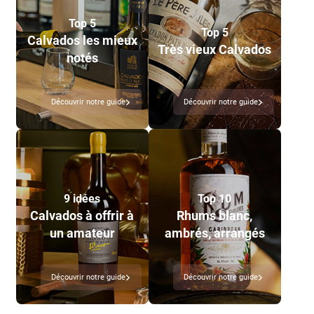
Top 5
Top 5
Calvados les mieux
Très vieux Calvados
notés
Découvrir notre guide
Découvrir notre guide
9 idées
Top 10
Calvados à offrir à
Rhums blanc,
un amateur
ambrés, arrangés
Découvrir notre guide
Découvrir notre guide