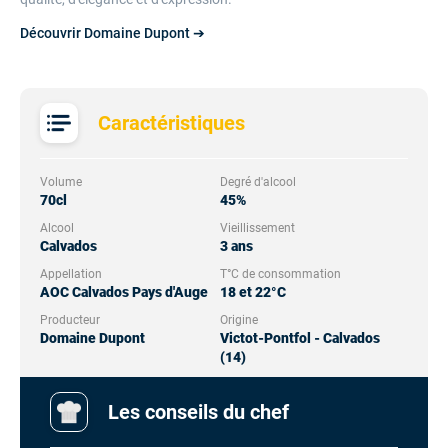
Découvrir Domaine Dupont ➔
Caractéristiques
Volume
Degré d'alcool
70cl
45%
Alcool
Vieillissement
Calvados
3 ans
Appellation
T°C de consommation
AOC Calvados Pays d'Auge
18 et 22°C
Producteur
Origine
Domaine Dupont
Victot-Pontfol - Calvados
(14)
Les conseils du chef