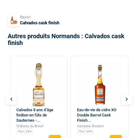
Rayon
Calvados cask finish
Autres produits Normands : Calvados cask
finish
chevron_left
chevron_right
Calvados 8 ans d’âge
Eau-de-vie de cidre XO
finition en fûts de
Double Barrel Cask
Sauternes -...
Finish...
Château du Breuil
Calvados Boulard
70cl
43%
70cl
40%