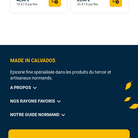
18.67 € par litre
30.67 € par litre
MADE IN CALVADOS
Epicerie fine spécialisée dans les produits du terroir et
artisanaux normands.
expand_more
A PROPOS
expand_more
NOS RAYONS FAVORIS
expand_more
NOTRE GUIDE NORMAND