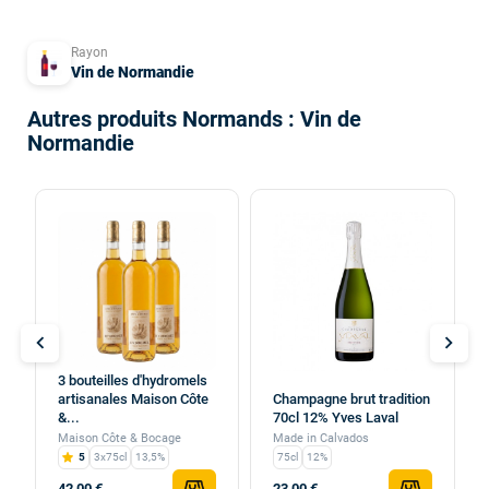
Rayon
Vin de Normandie
Autres produits Normands : Vin de
Normandie
chevron_left
chevron_right
3 bouteilles d'hydromels
artisanales Maison Côte
Champagne brut tradition
&...
70cl 12% Yves Laval
Maison Côte & Bocage
Made in Calvados
5
3x75cl
13,5%
75cl
12%
42,00 €
23,00 €