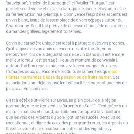
"sauvignon", "melon de Bourgogne", et "Muller-Thurgau", est
partiellement vinifié et élevé en barrique de chêne, et ayant réalisé
sa fermentation malo-lactique. Connivence l'esprit des arpents est
un vin blanc, issue de l'assemblage de divers cépages autour du
Chardonnay. Sec, il fait preuve de richesse et possède des arômes
d'amandes grillées, légèrement torréfiées.
Ce vin au caractère unique est idéal à partager avec vos proches.
Qu'il s'agisse de vos amis ou encore de votre famille, vous
découvrirez lors de la dégustation de ce vin blanc qu'il est encore
meilleur lorsqu'il est partagé. Pour un moment de convivialité
autour d'un bon repas, vous pouvez l'accompagner de divers
fromages doux, ou encore de produits de la mer, tels que
nos
rillettes normandes à base de poisson ou de fruits de mer
. Ces
associations ont déjà prouvé leur efficacité, et sauront une fois de
plus ravir vos convives !
C'est à côté de St-Pierre sur Dives, en plein coeur de la région
normande, que se trouvent les "Arpents du Soleil". C'est grâce à un
micro climat sec et chaud, parfaitement adapté à la viticulture,
que les vins des Arpents du Soleil ont un tel succès. Avec un sol
exceptionnel, et digne de ceux des plus grands crus, les Arpents du
Soleil se situent sur un coteau orienté sud : les vignobles y