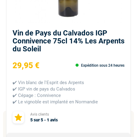
Vin de Pays du Calvados IGP
Connivence 75cl 14% Les Arpents
du Soleil
29,95 €
Expédition sous 24 heures
✔️ Vin blanc de l'Esprit des Arpents
✔️ IGP vin de pays du Calvados
✔️ Cépage : Connivence
✔️ Le vignoble est implanté en Normandie
Avis clients
5
sur
5
-
1
avis