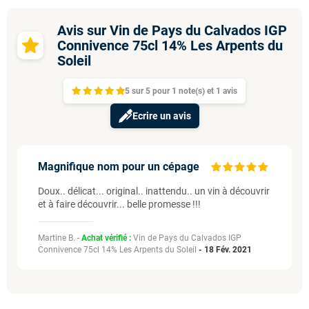
Avis sur Vin de Pays du Calvados IGP
Connivence 75cl 14% Les Arpents du
Soleil
5
sur
5 pour
1
note(s)
et 1
avis
Ecrire un avis
Magnifique nom pour un cépage
Doux.. délicat... original.. inattendu.. un vin à découvrir
et à faire découvrir... belle promesse !!!
Martine B. -
Achat vérifié :
Vin de Pays du Calvados IGP
Connivence 75cl 14% Les Arpents du Soleil
-
18 Fév. 2021