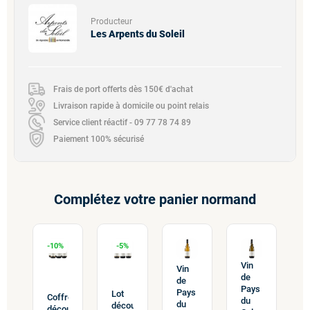
Producteur
Les Arpents du Soleil
Frais de port offerts dès 150€ d'achat
Livraison rapide à domicile ou point relais
Service client réactif - 09 77 78 74 89
Paiement 100% sécurisé
Complétez votre panier normand
-10%
-5%
Vin
V
Vin
de
d
de
Pays
s
P
Pays
Lot
Coffret
du
d
du
découverte
découverte