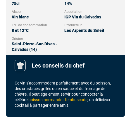
75cl
14%
Alcool
Appellation
Vin blanc
IGP Vin du Calvados
T°C de consommation
Producteur
8 et 12°C
Les Arpents du Soleil
Origine
Saint-Pierre-Sur-Dives -
Calvados (14)
Les conseils du chef
Ce vin s'accommodera parfaitement avec du poisson,
des crustacés grillés ou en sauce et du fromage de
chèvre. Il peut également servir pour concocter la
célèbre
boisson normande : l'embuscade
, un délicieux
cocktail à partager entre amis.