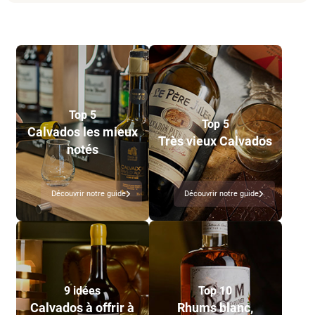
Top 5
Top 5
Calvados les mieux
Très vieux Calvados
notés
Découvrir notre guide
Découvrir notre guide
9 idées
Top 10
Calvados à offrir à
Rhums blanc,