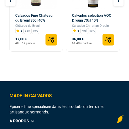
chevron_left
chevron_right
Calvados Fine Château
Calvados sélection AOC
du Breuil 35cl 40%
Drouin 70cl 40%
Château du Breuil
Calvados Christian Drouin
5
35cl
40%
5
70cl
40%
17,00 €
36,00 €
48.57 € par litre
51.43 € par litre
MADE IN CALVADOS
Epicerie fine spécialisée dans les produits du terroir et
artisanaux normands.
expand_more
A PROPOS