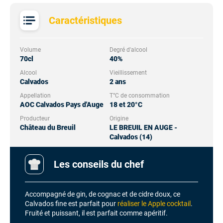
Caractéristiques
Volume
Degré d'alcool
70cl
40%
Alcool
Vieillissement
Calvados
2 ans
Appellation
T°C de consommation
AOC Calvados Pays d'Auge
18 et 20°C
Producteur
Origine
Château du Breuil
LE BREUIL EN AUGE -
Calvados (14)
Les conseils du chef
Accompagné de gin, de cognac et de cidre doux, ce
Calvados fine est parfait pour
réaliser le Apple cocktail
.
Fruité et puissant, il est parfait comme apéritif.