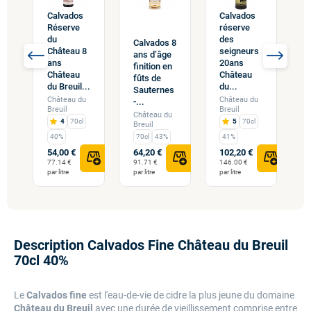
Calvados
Calvados
Réserve
réserve
W
du
des
O
Calvados 8
Château 8
seigneurs
G
ans d’âge
ans
20ans
P
finition en
Château
Château
B
fûts de
du Breuil...
du...
7
Sauternes
%
Château du
Château du
-...
C
Breuil
Breuil
B
Château du
4
70cl
5
70cl
Breuil
40%
70cl
43%
41%
54,00 €
64,20 €
102,20 €
5
77.14 €
91.71 €
146.00 €
8
par litre
par litre
par litre
pa
Description Calvados Fine Château du Breuil
70cl 40%
Le
Calvados fine
est l'eau-de-vie de cidre la plus jeune du domaine
Château du Breuil
avec une durée de vieillissement comprise entre