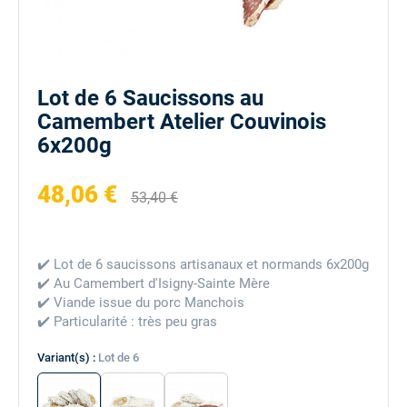
Lot de 6 Saucissons au
Camembert Atelier Couvinois
6x200g
48,06 €
53,40 €
✔️ Lot de 6 s
aucissons artisanaux et normands 6x200g
✔️ A
u Camembert d'Isigny-Sainte Mère
✔️
Viande issue du porc Manchois
✔️
Particularité : très peu gras
Variant(s) :
Lot de 6