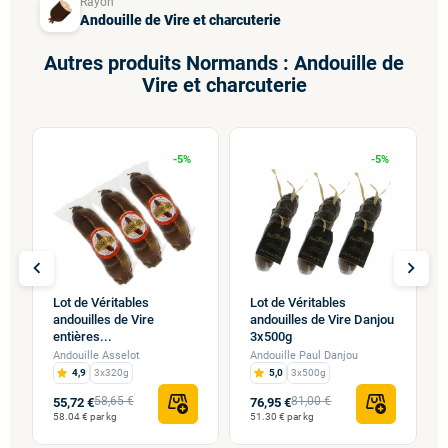
Rayon
Andouille de Vire et charcuterie
Autres produits Normands : Andouille de
Vire et charcuterie
-5%
-5%
chevron_left
chevron_right
Lot de Véritables
Lot de Véritables
andouilles de Vire
andouilles de Vire Danjou
entières...
3x500g
Andouille Asselot
Andouille Paul Danjou
4,9
3x320g
5,0
3x500g
58,65 €
81,00 €
55,72 €
76,95 €
58.04 € par kg
51.30 € par kg