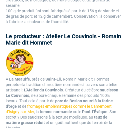
crustacés, de mollusques, de fruits à coque et de graines de
sésame.
100 g de produit fini sont fabriqués à partir de 156 g de viande et
de gras de porc et 12 g de camembert. Conservation : à conserver
à l’abri de la chaleur et de l’humidité.
Le producteur : Atelier Le Couvinois - Romain
Marie dit Hommet
À
La Meauffe
, près de
Saint-Lô
, Romain Marie dit Hommet
perpétue la tradition charcutière normande à travers son atelier
artisanal :
L’Atelier du Couvinois
. Créateur du célèbre
saucisson
Le Couvinois
, il élabore chaque semaine des produits 100%
locaux. Tout cela à partir de
porc de Beslon nourri à la farine
d’orge
et de
fromages emblématiques comme le Camembert
d’Isigny-sur-Mer
, la
tomme normande
ou le
Pont-l’Évêque
. Son
secret ? Des saucissons à la texture moelleuse, au
taux de
matière grasse réduit
et un goût authentique du terroir de la