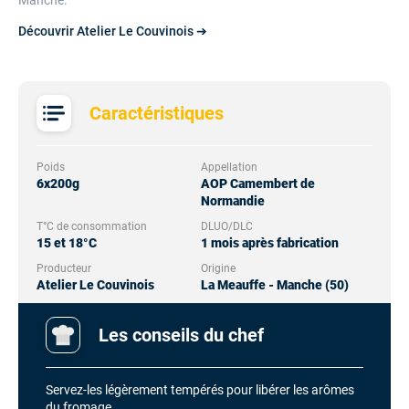
Manche.
Découvrir Atelier Le Couvinois ➔
Caractéristiques
Poids
Appellation
6x200g
AOP Camembert de
Normandie
T°C de consommation
DLUO/DLC
15 et 18°C
1 mois après fabrication
Producteur
Origine
Atelier Le Couvinois
La Meauffe - Manche (50)
Les conseils du chef
Servez-les légèrement tempérés pour libérer les arômes
du fromage.