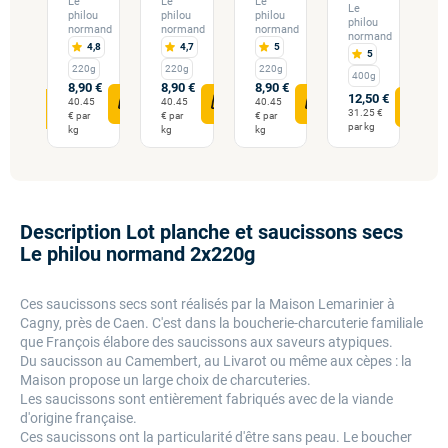
douille
l
Le
Le
Le
Le
philou
philou
philou
e
philou
normand
normand
normand
mandie
N
normand
4,8
4,7
5
e
5
M
i
220g
220g
220g
400g
ados
C
8,90 €
8,90 €
8,90 €
12,50 €
40.45
40.45
40.45
 €
31.25 €
8
€ par
€ par
€ par
par kg
kg
kg
kg
Description Lot planche et saucissons secs
Le philou normand 2x220g
Ces saucissons secs sont réalisés par la Maison Lemarinier à
Cagny, près de Caen. C'est dans la boucherie-charcuterie familiale
que François élabore des saucissons aux saveurs atypiques.
Du saucisson au Camembert, au Livarot ou même aux cèpes : la
Maison propose un large choix de charcuteries.
Les saucissons sont entièrement fabriqués avec de la viande
d'origine française.
Ces saucissons ont la particularité d'être sans peau. Le boucher