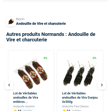
Rayon
Andouille de Vire et charcuterie
Autres produits Normands : Andouille de
Vire et charcuterie
-5%
-5%
chevron_left
chevron_right
Lot de Véritables
Lot de Véritables
andouilles de Vire
andouilles de Vire Danjou
entières...
3x500g
Andouille Asselot
Andouille Paul Danjou
4,9
3x320g
5,0
3x500g