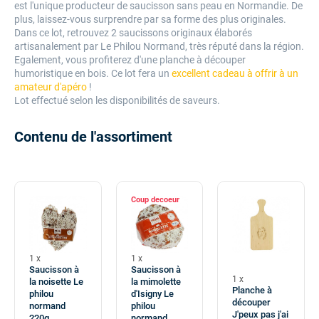
est l'unique producteur de saucisson sans peau en Normandie. De
plus, laissez-vous surprendre par sa forme des plus originales.
Dans ce lot, retrouvez 2 saucissons originaux élaborés
artisanalement par Le Philou Normand, très réputé dans la région.
Egalement, vous profiterez d'une planche à découper
humoristique en bois. Ce lot fera un
excellent cadeau à offrir à un
amateur d'apéro
!
Lot effectué selon les disponibilités de saveurs.
Contenu de l'assortiment
Coup de
1 x
1 x
Saucisson à
Saucisson à
1 x
la noisette Le
la mimolette
Planche à
philou
d'Isigny Le
découper
normand
philou
J'peux pas j'ai
220g
normand...