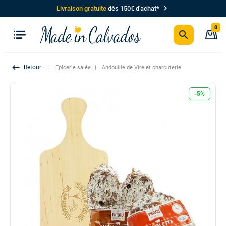
chevron_right
Livraison gratuite
dès 150€ d'achat*
0
search
P
keyboard_backspace
Epicerie salée
Andouille de Vire et charcuterie
-5%