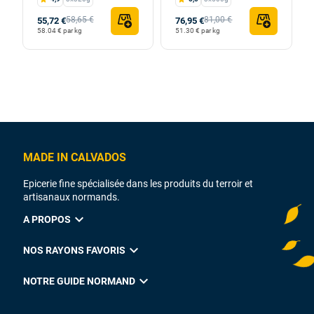
58,65 €
81,00 €
55,72 €
76,95 €
58.04 € par kg
51.30 € par kg
MADE IN CALVADOS
Epicerie fine spécialisée dans les produits du terroir et
artisanaux normands.
expand_more
A PROPOS
expand_more
NOS RAYONS FAVORIS
expand_more
NOTRE GUIDE NORMAND