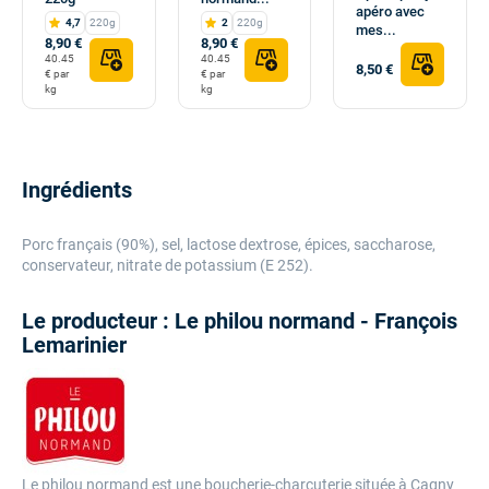
apéro avec
4,7
220g
2
220g
mes...
8,90 €
8,90 €
40.45
40.45
8,50 €
€ par
€ par
kg
kg
Ingrédients
Porc français (90%)
, s
el, lactose dextrose, épices, saccharose,
conservateur, n
itrate de potassium (E 252).
Le producteur : Le philou normand - François
Lemarinier
Le philou normand est une boucherie-charcuterie située à Cagny