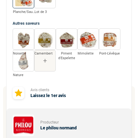
Planche/Saucissons
Lot de 3
Autres
saveurs
Noisette
Camembert
Piment
Mimolette
Pont-L'évêque
d'Espelette
+
Nature
Avis clients
Laissez le 1er avis
Producteur
Le philou normand