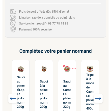
Frais de port offerts dès 150€ d'achat
Livraison rapide à domicile ou point relais
Service client réactif - 09 77 78 74 89
Paiement 100% sécurisé
Complétez votre panier normand
Coup
de
Tripes
Saucisson
à la
au
Saucisson
Saucisson
mode
piment
à la
au
de
d'Espelette
noisette
Camembert
nche
P
Caen
Le
Le
Le
à
Le
philou
philou
philou
ouper
d
philou
normand
normand
normand
J
normand
220g
220g
220g
f
400g