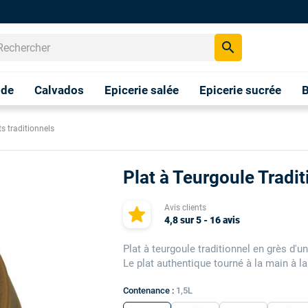
search
nde
Calvados
Epicerie salée
Epicerie sucrée
B
ts traditionnels
Plat à Teurgoule Tradit
Avis clients
4,8
sur
5
-
16
avis
Plat à teurgoule traditionnel en grès d'
Le plat authentique tourné à la main à la
Contenance :
1,5L