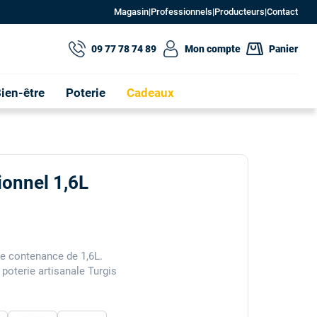
Magasin
|
Professionnels
|
Producteurs
|
Contact
09 77 78 74 89
Mon compte
Panier
ien-être
Poterie
Cadeaux
ionnel 1,6L
une contenance de 1,6L.
 poterie artisanale Turgis