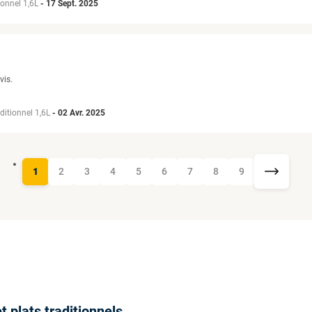
ionnel 1,6L
-
17 Sept. 2025
vis.
ditionnel 1,6L
-
02 Avr. 2025
1
2
3
4
5
6
7
8
9
 plats traditionnels