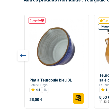
Coup de
Top 
Nouv
Teurg
 la
Plat à Teurgoule bleu 3L
salé 
 la...
Poterie Turgis
La Teur
4,5
3L
5
8,50 
38,00 €
11.33 €