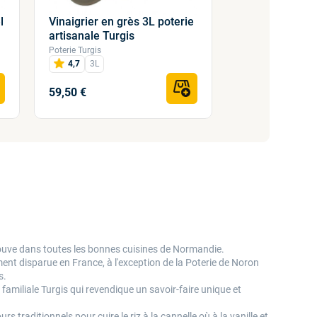
l
Vinaigrier en grès 3L poterie
Beurrier à eau
artisanale Turgis
210ml
Poterie Turgis
Poterie Turgis
4,7
3L
4,8
21cl
59,50 €
22,50 €
 trouve dans toutes les bonnes cuisines de Normandie.
iment disparue en France, à l'exception de la Poterie de Noron
ns.
 familiale Turgis qui revendique un savoir-faire unique et
rs traditionnels pour cuire le riz à la cannelle où à la vanille et