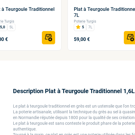
t à Teurgoule Traditionnel
Plat à Teurgoule Traditionne
7L
ie Turgis
Poterie Turgis
5,0
5L
5
7L
00 €
59,00 €
Description Plat à Teurgoule Traditionnel 1,6L
Le plat à teurgoule traditionnel en grès est un ustensile que l'on
La poterie artisanale, utilisant la technique du grès au sel à quas
en Normandie réputée depuis 1800 pour la qualité de ses créatio
Le plat à teurgoule est sans conteste le produit phare de la poterie
authentique.
Tourné à la main, ce plat en grès est une poterie utilisée dans les fou