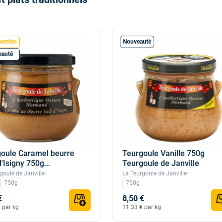
ventes
Nouveauté
eauté
oule Caramel beurre
Teurgoule Vanille 750g
d'Isigny 750g...
Teurgoule de Janville
goule de Janville
La Teurgoule de Janville
750g
750g
€
8,50 €
 par kg
11.33 € par kg