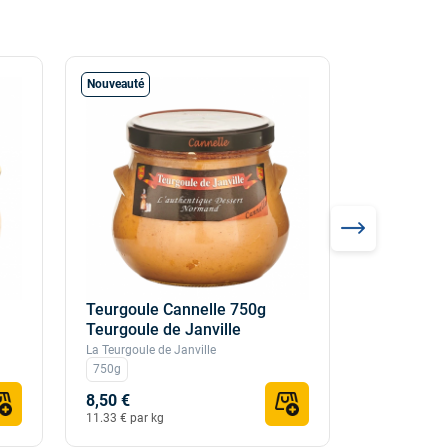
Nouveauté
Teurgoule Cannelle 750g
Teurgoule
Teurgoule de Janville
chouqueri
La Teurgoule de Janville
Ferme de la 
750g
3x740g
8,50 €
48,17 €
50,
11.33 € par kg
€ par kg