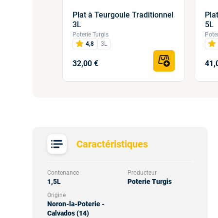
Plat à Teurgoule Traditionnel
Pla
n grès bleu
3L
5L
Poterie Turgis
Poter
4,8
3L
32,00 €
41,
Caractéristiques
Contenance
Producteur
1,5L
Poterie Turgis
Origine
Noron-la-Poterie -
Calvados (14)