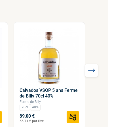
Coup de
Calvados VSOP 5 ans Ferme
Calvados 20 a
de Billy 70cl 40%
Billy 70cl 40%
Ferme de Billy
Ferme de Billy
70cl
40%
5
70cl
40
39,00 €
75,00 €
55.71 € par litre
107.14 € par litre