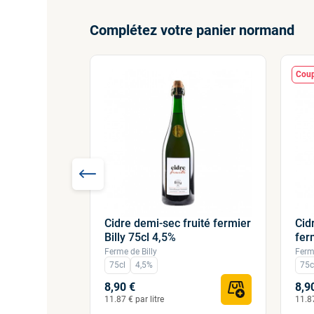
Complétez votre panier normand
Coup
Cidre demi-sec fruité fermier
Cid
 Ferme de
Billy 75cl 4,5%
fer
Ferme de Billy
Ferme
75cl
4,5%
75c
8,90 €
8,9
11.87 € par litre
11.87