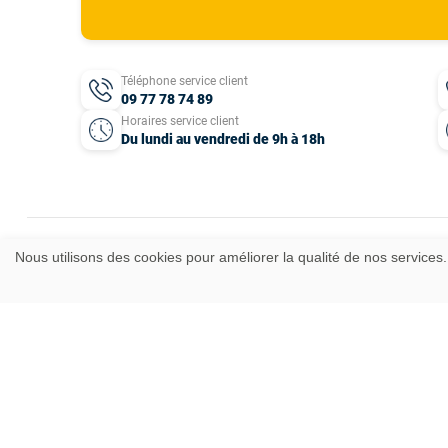
Téléphone service client
09 77 78 74 89
Horaires service client
Du lundi au vendredi de 9h à 18h
Nous utilisons des cookies pour améliorer la qualité de nos services.
Mentions légales
CGV
Données personnelles
Plan du site
Idées cadeaux
© 2025 T