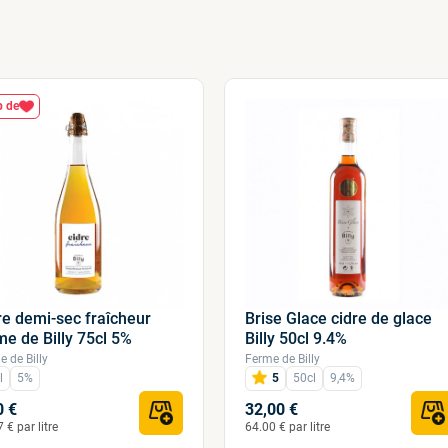
 de
re demi-sec fraîcheur
Brise Glace cidre de glace
me de Billy 75cl 5%
Billy 50cl 9.4%
 de Billy
Ferme de Billy
l
5%
5
50cl
9,4%
0 €
32,00 €
 € par litre
64.00 € par litre