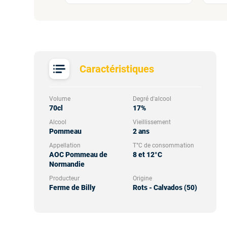
Caractéristiques
Volume
Degré d'alcool
70cl
17%
Alcool
Vieillissement
Pommeau
2 ans
Appellation
T°C de consommation
AOC Pommeau de
8 et 12°C
Normandie
Producteur
Origine
Ferme de Billy
Rots - Calvados (50)