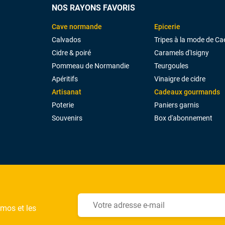
NOS RAYONS FAVORIS
Cave normande
Epicerie
Calvados
Tripes à la mode de Ca
Cidre & poiré
Caramels d'Isigny
Pommeau de Normandie
Teurgoules
Apéritifs
Vinaigre de cidre
Artisanat
Cadeaux gourmands
Poterie
Paniers garnis
Souvenirs
Box d'abonnement
omos et les