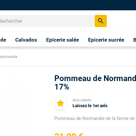
search
nde
Calvados
Epicerie salée
Epicerie sucrée
B
Normandie
Pommeau de Normandie
17%
Avis clients
Laissez le 1er avis
Pommeau de Normandie de la ferme de B