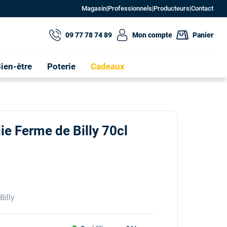
Magasin
|
Professionnels
|
Producteurs
|
Contact
09 77 78 74 89
Mon compte
Panier
ien-être
Poterie
Cadeaux
 Ferme de Billy 70cl
illy