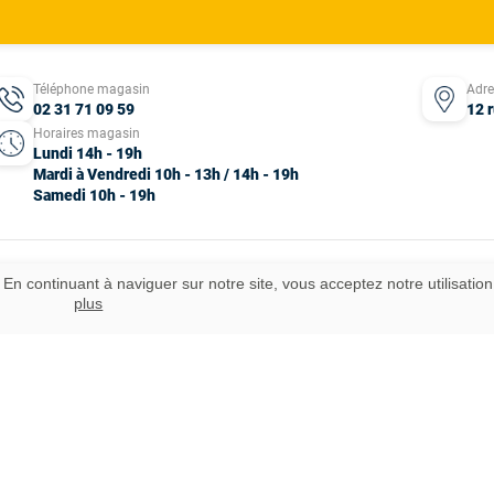
Téléphone magasin
Adr
02 31 71 09 59
12 
Horaires magasin
Lundi 14h - 19h
Mardi à Vendredi 10h - 13h / 14h - 19h
Samedi 10h - 19h
 En continuant à naviguer sur notre site, vous acceptez notre utilisatio
ous droits réservés.
plus