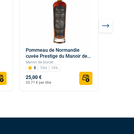
Pommeau de Normandie
Pommeau d
cuvée Prestige du Manoir de...
Galotière 
Manoir de Durcet
Domaine de la
5
70cl
16%
4,7
70
25,00 €
19,50 €
35.71 € par litre
27.86 € par li