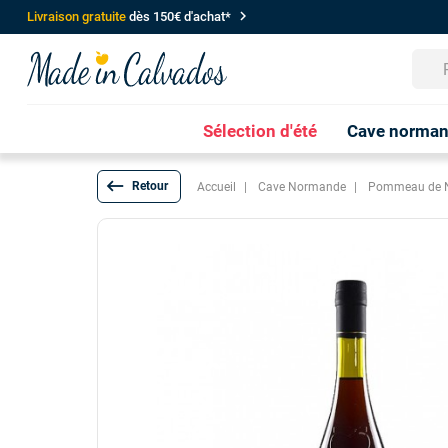
chevron_right
Livraison gratuite
dès 150€ d'achat*
Sélection d'été
Cave norma
keyboard_backspace
Accueil
Cave Normande
Pommeau de 