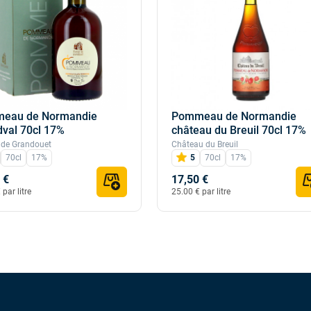
eau de Normandie
Pommeau de Normandie
val 70cl 17%
château du Breuil 70cl 17%
 de Grandouet
Château du Breuil
70cl
17%
5
70cl
17%
 €
17,50 €
par litre
25.00 € par litre