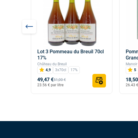
Lot 3 Pommeau du Breuil 70cl
Pomm
ie Le
17%
Grand
Château du Breuil
Manoir
4,9
3x70cl
17%
5
49,47 €
18,50
51,00 €
23.56 € par litre
26.43 € 