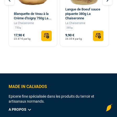
chevron_left
chevron_right
Langue de Boeuf sauce
Blanquette de Veau à la
piquante 380g La
Crème d'Isigny 750g La...
Chaiseronne
La Chaiseronne
La Chaiseronne
750g
380g
17,90 €
9,90 €
23.87 € par kg
26.05 € par kg
MADE IN CALVADOS
Epicerie fine spécialisée dans les produits du terroir et
artisanaux normands.
expand_more
A PROPOS