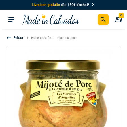
chevron_right
Livraison gratuite
dès 150€ d'achat*
0
search
P
keyboard_backspace
Epicerie salée
Plats cuisinés