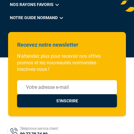
expand_more
NOS RAYONS FAVORIS
expand_more
NOTRE GUIDE NORMAND
Recevez notre newsletter
N'attendez plus pour recevoir nos offres
promos et les nouveautés normandes :
inscrivez-vous !
S'INSCRIRE
Téléphone service client
09 77 78 74 89