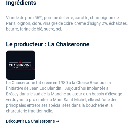
Ingrédients
Viande de porc 56%, pomme de terre, carotte, champignon de
Paris, oignon, cidre, vinaigre de cidre, crème d'Isigny 2%, échalotes,
beurre, farine de blé, sucre, sel.
Le producteur : La Chaiseronne
La Chaiseronne fût créée en 1980 à la Chaise Baudouin à
l'initiative de Jean Luc Blandin. Aujourd'hui implantée à
Brécey dans le sud de la Manche au cœur d'un bassin d'élevage
verdoyant à proximité du Mont Saint Michel, elle est l'une des
principales entreprises spécialisées dans la boucherie et la
charcuterie traditionnelle.
Découvrir La Chaiseronne ➔