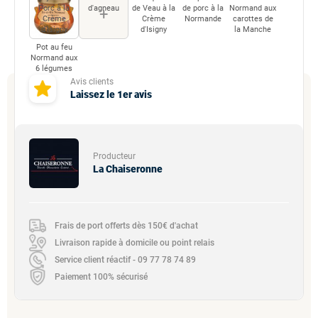
Porc à la
d'agneau
de Veau à la
de porc à la
Normand aux
+
Crème
Crème
Normande
carottes de
d'Isigny
d'Isigny
la Manche
Pot au feu
Normand aux
6 légumes
Avis clients
Laissez le 1er avis
Producteur
La Chaiseronne
Frais de port offerts dès 150€ d'achat
Livraison rapide à domicile ou point relais
Service client réactif - 09 77 78 74 89
Paiement 100% sécurisé