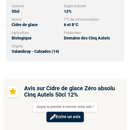
Volume
Degré d'alcool
50cl
12%
Alcool
T°C de consommation
Cidre de glace
6 et 8°C
Agriculture
Producteur
Biologique
Domaine des Cinq Autels
Origine
Valambray - Calvados (14)
Avis sur Cidre de glace Zéro absolu
Cinq Autels 50cl 12%
Soyez le premier à donner votre avis !
Ecrire un avis