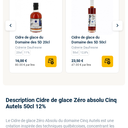
chevron_left
chevron_right
Cidre de glace du
Cidre de glace du
Domaine des 5D 20cl
Domaine des 5D 50cl
Cidrerie Daufresne
Cidrerie Daufresne
20cl
11%
50cl
12,8%
16,00 €
23,50 €
80.00 € par litre
47.00 € par litre
Description Cidre de glace Zéro absolu Cinq
Autels 50cl 12%
Le Cidre de glace Zéro Absolu du domaine Cinq Autels est une
création inspirée des techniques québécoises, concentrant les