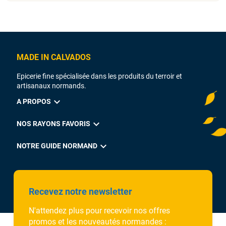
MADE IN CALVADOS
Epicerie fine spécialisée dans les produits du terroir et
artisanaux normands.
expand_more
A PROPOS
expand_more
NOS RAYONS FAVORIS
expand_more
NOTRE GUIDE NORMAND
Recevez notre newsletter
N'attendez plus pour recevoir nos offres
promos et les nouveautés normandes :