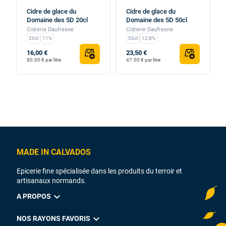
Cidre de glace du
Cidre de glace du
Domaine des 5D 20cl
Domaine des 5D 50cl
Cidrerie Daufresne
Cidrerie Daufresne
20cl
11%
50cl
12,8%
16,00 €
23,50 €
80.00 € par litre
47.00 € par litre
MADE IN CALVADOS
Epicerie fine spécialisée dans les produits du terroir et
artisanaux normands.
expand_more
A PROPOS
expand_more
NOS RAYONS FAVORIS