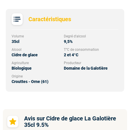
Caractéristiques
Volume
Degré d'alcool
35cl
9,5%
Alcool
T°C de consommation
Cidre de glace
2 et 4°C
Agriculture
Producteur
Biologique
Domaine de la Galotière
Origine
Crouttes - Orne (61)
Avis sur Cidre de glace La Galotière
35cl 9.5%