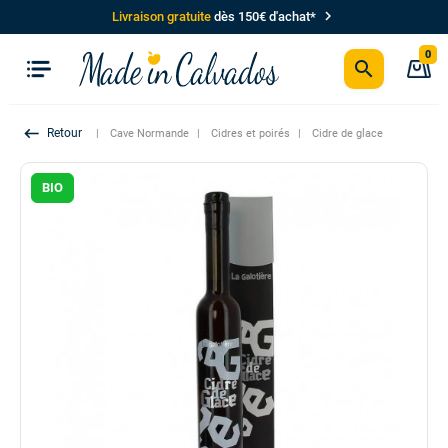
chevron_right
Livraison gratuite
dès 150€ d'achat*
0
search
P
keyboard_backspace
Cave Normande
Cidres et poirés
Cidre de glace
BIO