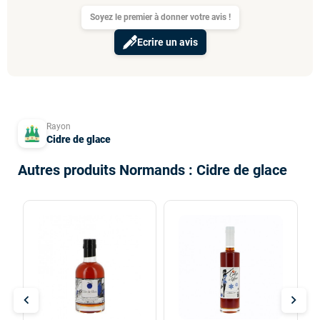
Soyez le premier à donner votre avis !
Ecrire un avis
Rayon
Cidre de glace
Autres produits Normands : Cidre de glace
chevron_left
chevron_right