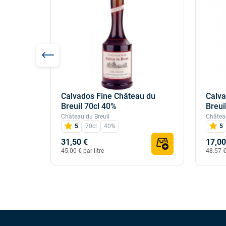
Calvados Fine Château du
Calva
les 35cl
Breuil 70cl 40%
Breui
Château du Breuil
Château
5
70cl
40%
5
31,50 €
17,00
45.00 € par litre
48.57 € 