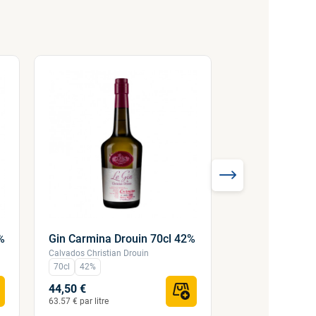
Pommeau de 
%
Gin Carmina Drouin 70cl 42%
Drouin 70cl 1
Calvados Christian Drouin
Calvados Christian
70cl
42%
4
70cl
17
44,50 €
19,90 €
63.57 € par litre
28.43 € par litre