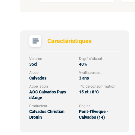
Caractéristiques
Volume
Degré d'alcool
35cl
40%
Alcool
Vieillissement
Calvados
3 ans
Appellation
T°C de consommation
AOC Calvados Pays
15 et 18°C
d'Auge
Producteur
Origine
Calvados Christian
Pont-l'Évêque -
Drouin
Calvados (14)