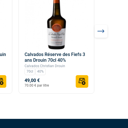
uin
Calvados Réserve des Fiefs 3
Calvados 
ans Drouin 70cl 40%
35cl 40%
Calvados Christian Drouin
Maison Touta
70cl
40%
35cl
40%
49,00 €
29,00 €
70.00 € par litre
82.86 € par li