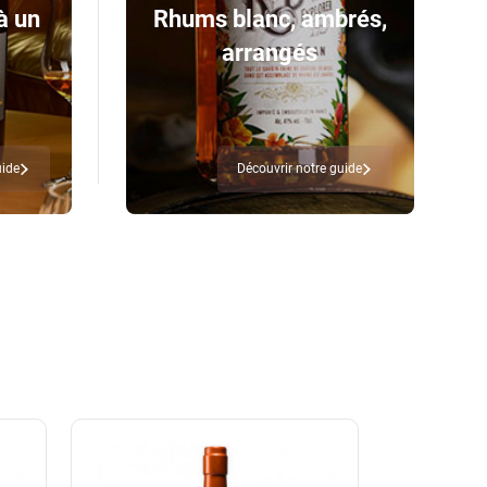
à un
Rhums blanc, ambrés,
arrangés
uide
Découvrir notre guide
Nouveauté