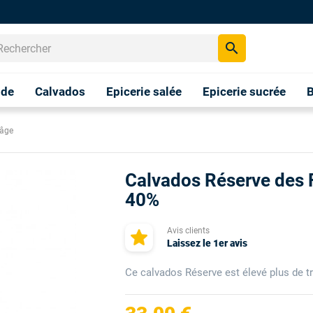
search
nde
Calvados
Epicerie salée
Epicerie sucrée
B
'âge
Calvados Réserve des F
40%
Avis clients
Laissez le 1er avis
Ce calvados Réserve est élevé plus de t