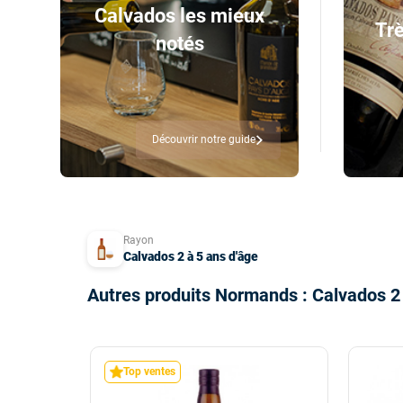
Calvados les mieux
Trè
notés
Découvrir notre guide
Rayon
Calvados 2 à 5 ans d'âge
Autres produits Normands : Calvados 2 
Top ventes