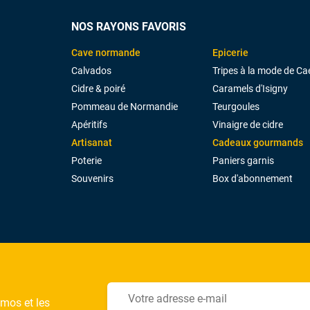
NOS RAYONS FAVORIS
Cave normande
Epicerie
Calvados
Tripes à la mode de Ca
Cidre & poiré
Caramels d'Isigny
Pommeau de Normandie
Teurgoules
Apéritifs
Vinaigre de cidre
Artisanat
Cadeaux gourmands
Poterie
Paniers garnis
Souvenirs
Box d'abonnement
omos et les