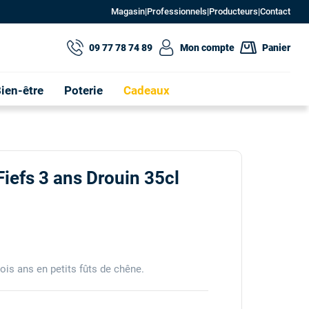
Magasin
|
Professionnels
|
Producteurs
|
Contact
09 77 78 74 89
Mon compte
Panier
ien-être
Poterie
Cadeaux
iefs 3 ans Drouin 35cl
rois ans en petits fûts de chêne.