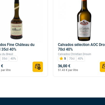
dos Fine Château du
Calvados sélection AOC Dro
l 35cl 40%
70cl 40%
 du Breuil
Calvados Christian Drouin
35cl
40%
5
70cl
40%
 €
36,00 €
par litre
51.43 € par litre