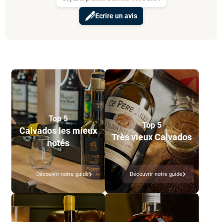
Ecrire un avis
Top 5
Top 5
Calvados les mieux
Très vieux Calvados
notés
Découvrir notre guide
Découvrir notre guide