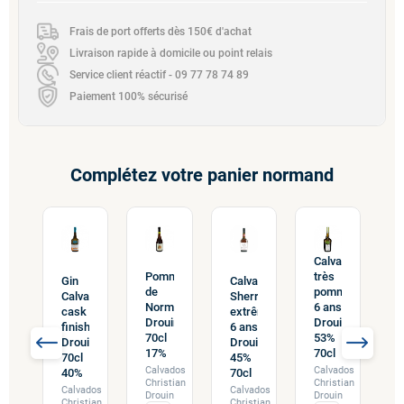
Frais de port offerts dès 150€ d'achat
Livraison rapide à domicile ou point relais
Service client réactif - 09 77 78 74 89
Paiement 100% sécurisé
Complétez votre panier normand
Calvados
Pommeau
très
nche
B
Gin
Calvados
de
pomme
d
Calvados
Sherry
Normandie
6 ans
mandie
N
cask
extrême
Drouin
Drouin
in
D
finish
6 ans
70cl
53%
7
Drouin
Drouin
17%
70cl
70cl
45%
Calvados
Calvados
ados
40%
70cl
C
Christian
Christian
tian
C
Calvados
Calvados
Drouin
Drouin
in
D
Christian
Christian