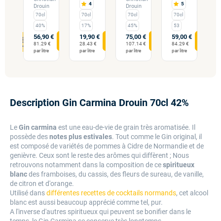
4
5
Drouin
Drouin
70cl
70cl
70cl
70cl
40%
17%
45%
53
56,90 €
19,90 €
75,00 €
59,00 €
0 €
3
81.29 €
28.43 €
107.14 €
84.29 €
 €
5
par litre
par litre
par litre
par litre
re
pa
Description Gin Carmina Drouin 70cl 42%
Le
Gin carmina
est une eau-de-vie de grain très aromatisée. Il
possède des
notes plus estivales
. Tout comme le Gin original, il
est composé de variétés de pommes à Cidre de Normandie et de
genièvre. Ceux sont le reste des arômes qui diffèrent ; Nous
retrouvons notamment dans la composition de ce
spiritueux
blanc
des framboises, du cassis, des fleurs de sureau, de vanille,
de citron et d'orange.
Utilisé dans
différentes recettes de cocktails normands
, cet alcool
blanc est aussi beaucoup apprécié comme tel, pur.
A l'inverse d'autres spiritueux qui peuvent se bonifier dans le