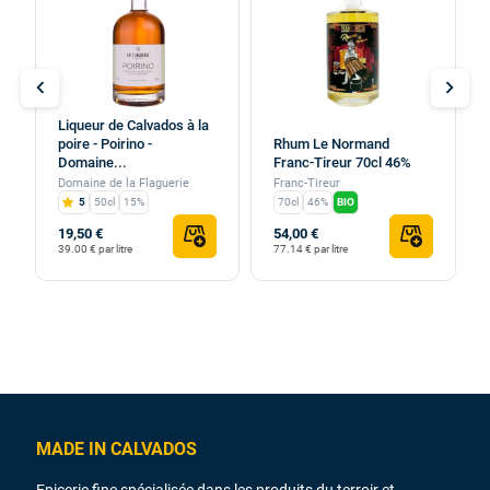
chevron_left
chevron_right
Liqueur de Calvados à la
poire - Poirino -
Rhum Le Normand
Domaine...
Franc-Tireur 70cl 46%
Domaine de la Flaguerie
Franc-Tireur
5
50cl
15%
70cl
46%
BIO
19,50 €
54,00 €
39.00 € par litre
77.14 € par litre
MADE IN CALVADOS
Epicerie fine spécialisée dans les produits du terroir et