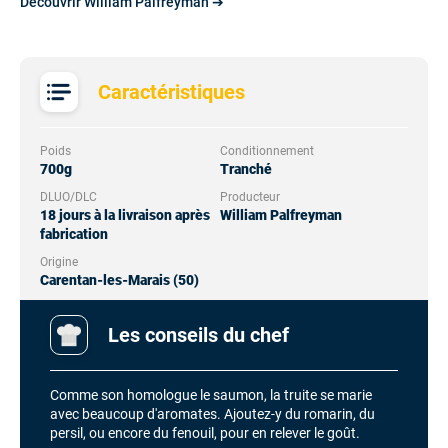
Découvrir William Palfreyman ➔
Caractéristiques
Poids
Conditionnement
700g
Tranché
DLUO/DLC
Producteur
18 jours à la livraison après
William Palfreyman
fabrication
Origine
Carentan-les-Marais (50)
Les conseils du chef
Comme son homologue le saumon, la truite se marie
avec beaucoup d'aromates. Ajoutez-y du romarin, du
persil, ou encore du fenouil, pour en relever le goût.