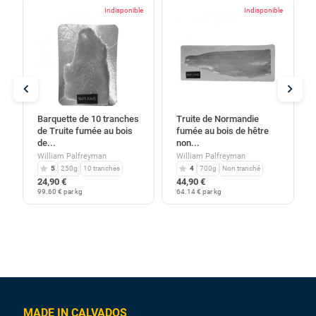
le
Indisponible
Indisponible
chevron_left
chevron_right
Barquette de 10 tranches
Truite de Normandie
de Truite fumée au bois
fumée au bois de hêtre
de...
non...
William Palfreyman
William Palfreyman
5
250g
10 tranches
4
700g
Non tranché
24,90 €
44,90 €
99.60 € par kg
64.14 € par kg
MADE IN CALVADOS