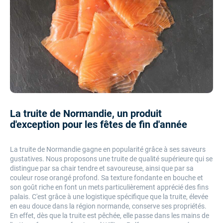
La truite de Normandie, un produit
d'exception pour les fêtes de fin d'année
La truite de Normandie gagne en popularité grâce à ses saveurs
gustatives. Nous proposons une truite de qualité supérieure qui se
distingue par sa chair tendre et savoureuse, ainsi que par sa
couleur rose orangé profond. Sa texture fondante en bouche et
son goût riche en font un mets particulièrement apprécié des fins
palais. C'est grâce à une logistique spécifique que la truite, élevée
en eau douce dans la région normande, conserve ses propriétés.
En effet, dès que la truite est pêchée, elle passe dans les mains de