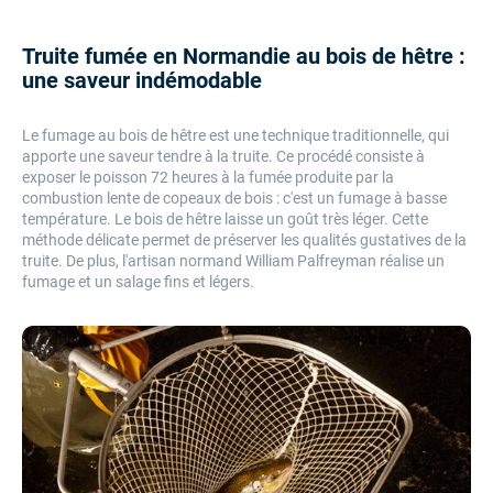
Truite fumée en Normandie au bois de hêtre :
une saveur indémodable
Le fumage au bois de hêtre est une technique traditionnelle, qui
apporte une saveur tendre à la truite. Ce procédé consiste à
exposer le poisson 72 heures à la fumée produite par la
combustion lente de copeaux de bois : c'est un fumage à basse
température. Le bois de hêtre laisse un goût très léger. Cette
méthode délicate permet de préserver les qualités gustatives de la
truite. De plus, l'artisan normand William Palfreyman réalise un
fumage et un salage fins et légers.