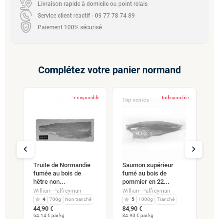
Livraison rapide à domicile ou point relais
Service client réactif - 09 77 78 74 89
Paiement 100% sécurisé
Complétez votre panier normand
nible
Indisponible
Indisponible
Top ventes
chevron_left
chevron_right
Truite de Normandie
Saumon supérieur
Ba
fumée au bois de
fumé au bois de
tr
hêtre non...
pommier en 22...
..
fu
William Palfreyman
William Palfreyman
Wi
4
700g
Non tranché
5
1000g
Tranché
es
1
44,90 €
84,90 €
10
64.14 € par kg
84.90 € par kg
109