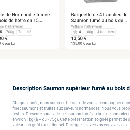
ite de Normandie fumée
Barquette de 4 tranches de
bois de hêtre en 15...
Saumon fumé au bois de...
iam Palfreyman
William Palfreyman
5
700g
Tranché
4
100g
4 tranches
90 €
13,50 €
9 € par kg
135.00 € par kg
Description Saumon supérieur fumé au bois d
Chaque année, nous sommes heureux de vous accompagner dans vo
fine : saumons et truites aux saveurs normandes. Nous vous p
festifs. Présenté sous-vide, ce saumon fumé au bois de pommier es
environ 1kg (à + ou - 75g). Cette présentation soignée permet de 
valeur son goût exceptionnel. Partagez-le avec vos convives, cela