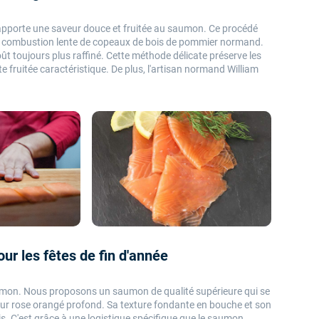
 apporte une saveur douce et fruitée au saumon. Ce procédé
 la combustion lente de copeaux de bois de pommier normand.
t toujours plus raffiné. Cette méthode délicate préserve les
 fruitée caractéristique. De plus, l'artisan normand William
ur les fêtes de fin d'année
mon. Nous proposons un saumon de qualité supérieure qui se
leur rose orangé profond. Sa texture fondante en bouche et son
is. C'est grâce à une logistique spécifique que le saumon