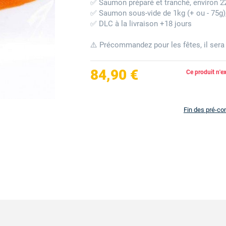
✅ Saumon préparé et tranché, environ 2
✅ Saumon sous-vide de 1kg (+ ou - 75g)
✅ DLC à la livraison +18 jours
⚠️ Précommandez pour les fêtes, il ser
84,90 €
Ce produit n'e
Fin des pré-c