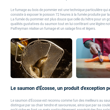
Le fumage au bois de pommier est une technique particulière qui
consiste à exposer le poisson 72 heures à la fumée produite par
La fumée du pommier est plus douce que celle du hêtre pour un goû
qualités gustatives du saumon tout en lui conférant une légère note
Palfreyman réalise un fumage et un salage fins et légers.
Le saumon d'Écosse, un produit d'exception po
Le saumon d'Écosse est reconnu comme l'un des meilleurs au sau
distingue par sa chair tendre et savoureuse, ainsi que par sa cou
goût riche en font un mets particulièrement apprécié des fins pala