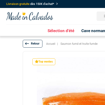
chevron_right
Livraison gratuite
dès 150€ d'achat*
Sélection d'été
Cave norma
keyboard_backspace
Accueil
Saumon fumé et truite fumée