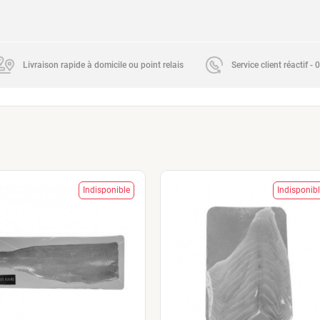
Livraison rapide à domicile ou point relais
Service client réactif -
Indisponible
Indisponib