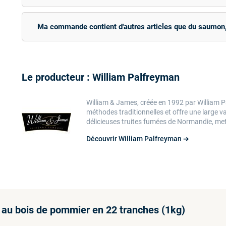
Ma commande contient d'autres articles que du saumon, 
Le producteur : William Palfreyman
William & James, créée en 1992 par William 
méthodes traditionnelles et offre une large v
délicieuses truites fumées de Normandie, met
Découvrir William Palfreyman ➔
 au bois de pommier en 22 tranches (1kg)