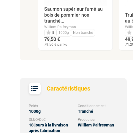
Saumon supérieur fumé au
bois de pommier non
Tru
ranches de
tranché...
au 
Calvados...
William Palfreyman
Will
5
1000g
Non tranché
anches
79,50 €
49,
79.50 € par kg
71.2
Caractéristiques
Poids
Conditionnement
1000g
Tranché
DLUO/DLC
Producteur
18 jours à la livraison
William Palfreyman
après fabrication