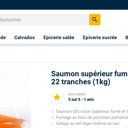
search
nde
Calvados
Epicerie salée
Epicerie sucrée
B
Saumon supérieur fum
22 tranches (1kg)
Avis clients
5
sur
5
-
1
avis
✅ Saumon d'Écosse supérieur, fumé et 
✅ Fumage au bois de pommier parfuman
✅ Salage au sel léger réalisé au sec