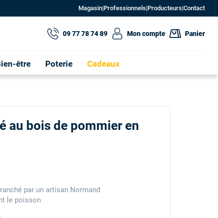
Magasin
|
Professionnels
|
Producteurs
|
Contact
09 77 78 74 89
Mon compte
Panier
ien-être
Poterie
Cadeaux
é au bois de pommier en
tranché par un artisan Normand
t le poisson