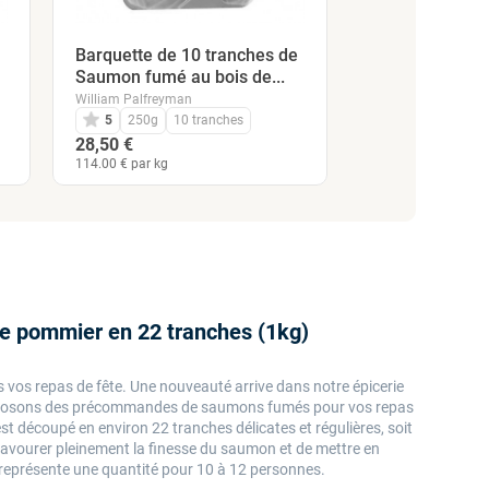
Barquette de 10 tranches de
Barquette de 4
Saumon fumé au bois de...
Truite fumée a
William Palfreyman
William Palfreyma
5
250g
10 tranches
3,5
100g
4
28,50 €
10,90 €
114.00 € par kg
109.00 € par kg
e pommier en 22 tranches (1kg)
s repas de fête. Une nouveauté arrive dans notre épicerie
roposons des précommandes de saumons fumés pour vos repas
t découpé en environ 22 tranches délicates et régulières, soit
savourer pleinement la finesse du saumon et de mettre en
 représente une quantité pour 10 à 12 personnes.