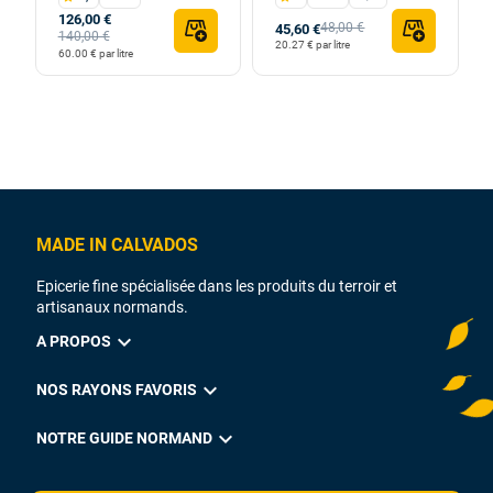
126,00 €
48,00 €
45,60 €
140,00 €
20.27 € par litre
60.00 € par litre
MADE IN CALVADOS
Epicerie fine spécialisée dans les produits du terroir et
artisanaux normands.
expand_more
A PROPOS
expand_more
NOS RAYONS FAVORIS
expand_more
NOTRE GUIDE NORMAND