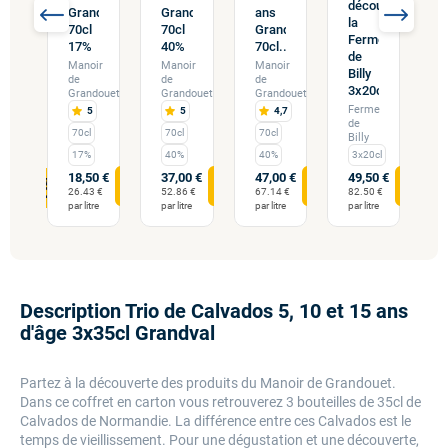
ouverte
d
découverte
Grandval
Grandval
ans
is,
P
la
70cl
70cl
Grandval
sky
W
Ferme
17%
40%
70cl...
e
de
Manoir
Manoir
Manoir
ka
V
Billy
de
de
de
d
3x20cl
Grandouet
Grandouet
Grandouet
...
2
Ferme
5
5
4,7
de
c-
F
70cl
70cl
70cl
Billy
r
T
17%
40%
40%
3x20cl
cl
18,50 €
37,00 €
47,00 €
49,50 €
0 €
4
26.43 €
52.86 €
67.14 €
82.50 €
 €
4
par litre
par litre
par litre
par litre
re
pa
Description Trio de Calvados 5, 10 et 15 ans
d'âge 3x35cl Grandval
Partez à la découverte des produits du Manoir de Grandouet.
Dans ce coffret en carton vous retrouverez 3 bouteilles de 35cl de
Calvados de Normandie. La différence entre ces Calvados est le
temps de vieillissement. Pour une dégustation et une découverte,