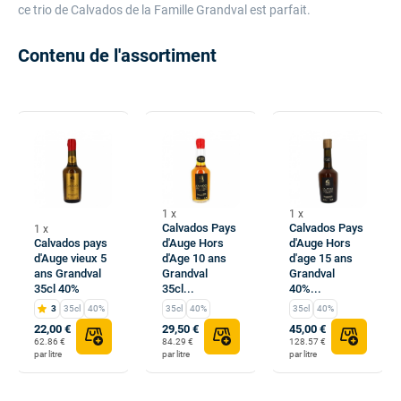
ce trio de Calvados de la Famille Grandval est parfait.
Contenu de l'assortiment
1 x
1 x
Calvados Pays
Calvados Pays
1 x
Calvados pays
d'Auge Hors
d'Auge Hors
d'Auge vieux 5
d'Age 10 ans
d'age 15 ans
ans Grandval
Grandval
Grandval
35cl 40%
35cl...
40%...
3
35cl
40%
35cl
40%
35cl
40%
22,00 €
29,50 €
45,00 €
62.86 €
84.29 €
128.57 €
par litre
par litre
par litre