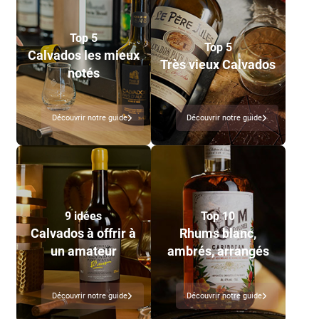
Top 5
Top 5
Calvados les mieux
Très vieux Calvados
notés
Découvrir notre guide
Découvrir notre guide
9 idées
Top 10
Calvados à offrir à
Rhums blanc,
un amateur
ambrés, arrangés
Découvrir notre guide
Découvrir notre guide