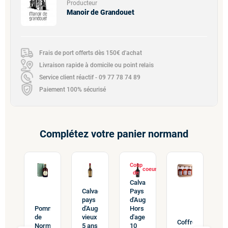
Producteur
Manoir de Grandouet
Frais de port offerts dès 150€ d'achat
Livraison rapide à domicile ou point relais
Service client réactif - 09 77 78 74 89
Paiement 100% sécurisé
Complétez votre panier normand
Coup
de
Calvados
Calvados
Pays
pays
d'Auge
Pommeau
d'Auge
Hors
de
vieux
d'age
ret
C
Coffret
Normandie
5 ans
10