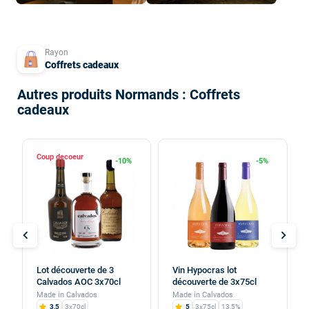
Rayon
Coffrets cadeaux
Autres produits Normands : Coffrets
cadeaux
Coup de
-10%
-5%
chevron_left
chevron_right
Lot découverte de 3
Vin Hypocras lot
Calvados AOC 3x70cl
découverte de 3x75cl
Made in Calvados
Made in Calvados
3,5
3x70cl
5
3x75cl
13,5%