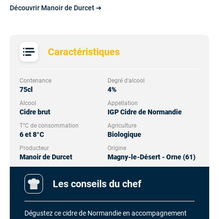
Découvrir Manoir de Durcet ➔
Caractéristiques
Contenance
Degré d'alcool
75cl
4%
Alcool
Appellation
Cidre brut
IGP Cidre de Normandie
T°C de consommation
Agriculture
6 et 8°C
Biologique
Producteur
Origine
Manoir de Durcet
Magny-le-Désert - Orne (61)
Les conseils du chef
Dégustez ce cidre de Normandie en accompagnement