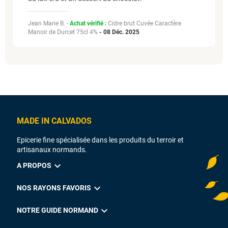
Jean Marie B. -
Achat vérifié :
Cidre brut Cuvée Caractère
Manoir de Durcet 75cl 4%
-
08 Déc. 2025
MADE IN CALVADOS
Epicerie fine spécialisée dans les produits du terroir et
artisanaux normands.
expand_more
A PROPOS
expand_more
NOS RAYONS FAVORIS
expand_more
NOTRE GUIDE NORMAND