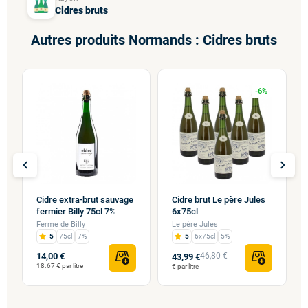
Cidres bruts
Autres produits Normands : Cidres bruts
-6%
chevron_left
chevron_right
Cidre extra-brut sauvage
Cidre brut Le père Jules
fermier Billy 75cl 7%
6x75cl
Ferme de Billy
Le père Jules
5
75cl
7%
5
6x75cl
5%
14,00 €
46,80 €
43,99 €
18.67 € par litre
€ par litre