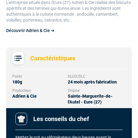
L'entreprise située dans l'Eure (27) Adrien & Cie réalise des biscuits
apéritifs et des terrines qui donne envie. Les ingrédients sont
authentiques à la cuisine normande : andouille, camembert,
volailles, pommeau, calvados, etc...
Découvrir Adrien & Cie ➔
Caractéristiques
Poids
DLUO/DLC
180g
24 mois après fabrication
Producteur
Origine
Adrien & Cie
Sainte-Marguerite-de-
l'Autel - Eure (27)
Les conseils du chef
Mettez le pot au réfrigérateur deux heures avant la