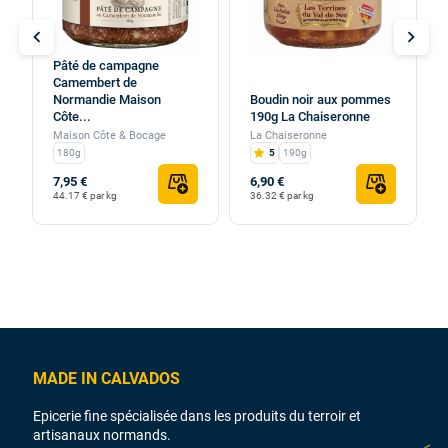
chevron_left
chevron_right
Pâté de campagne
Camembert de
Normandie Maison
Boudin noir aux pommes
Côte...
190g La Chaiseronne
Maison Côte & Bocage
La Chaiseronne
180g
5
190g
7,95 €
6,90 €
44.17 € par kg
36.32 € par kg
MADE IN CALVADOS
Epicerie fine spécialisée dans les produits du terroir et
artisanaux normands.