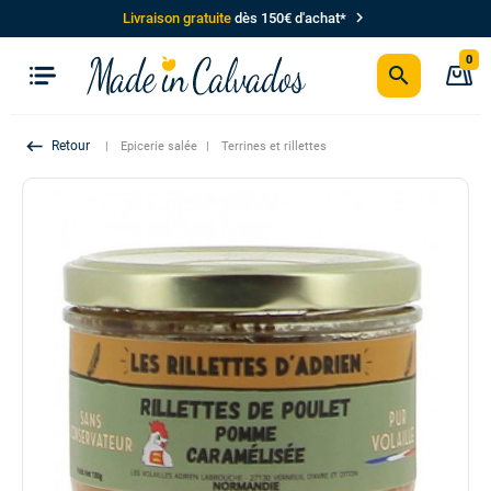
chevron_right
Livraison gratuite
dès 150€ d'achat*
0
search
P
keyboard_backspace
Epicerie salée
Terrines et rillettes