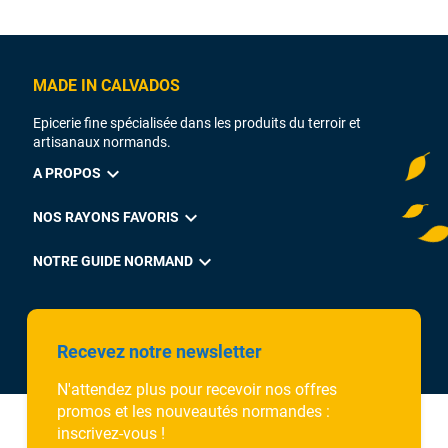
MADE IN CALVADOS
Epicerie fine spécialisée dans les produits du terroir et
artisanaux normands.
expand_more
A PROPOS
expand_more
NOS RAYONS FAVORIS
expand_more
NOTRE GUIDE NORMAND
Recevez notre newsletter
N'attendez plus pour recevoir nos offres
promos et les nouveautés normandes :
inscrivez-vous !