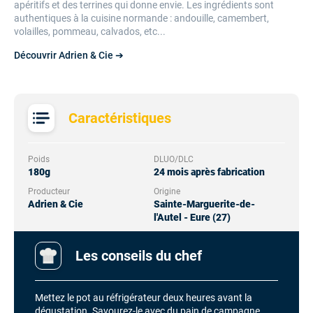
apéritifs et des terrines qui donne envie. Les ingrédients sont
authentiques à la cuisine normande : andouille, camembert,
volailles, pommeau, calvados, etc...
Découvrir Adrien & Cie ➔
Caractéristiques
Poids
DLUO/DLC
180g
24 mois après fabrication
Producteur
Origine
Adrien & Cie
Sainte-Marguerite-de-
l'Autel - Eure (27)
Les conseils du chef
Mettez le pot au réfrigérateur deux heures avant la
dégustation. Savourez-le avec du pain de campagne.