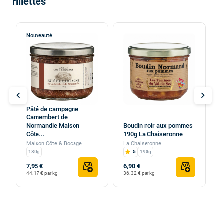
rillettes
Nouveauté
chevron_left
chevron_right
Pâté de campagne
Camembert de
Normandie Maison
Boudin noir aux pommes
Côte...
190g La Chaiseronne
Maison Côte & Bocage
La Chaiseronne
180g
5
190g
7,95 €
6,90 €
44.17 € par kg
36.32 € par kg