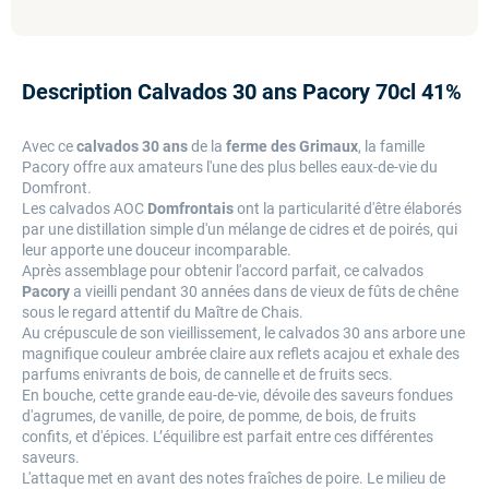
Description Calvados 30 ans Pacory 70cl 41%
Avec ce
calvados 30 ans
de la
ferme des Grimaux
, la famille
Pacory offre aux amateurs l'une des plus belles eaux-de-vie du
Domfront.
Les calvados AOC
Domfrontais
ont la particularité d'être élaborés
par une distillation simple d'un mélange de cidres et de poirés, qui
leur apporte une douceur incomparable.
Après assemblage pour obtenir l'accord parfait, ce calvados
Pacory
a vieilli pendant 30 années dans de vieux de fûts de chêne
sous le regard attentif du Maître de Chais.
Au crépuscule de son vieillissement, le calvados 30 ans arbore une
magnifique couleur ambrée claire aux reflets acajou et exhale des
parfums enivrants de bois, de cannelle et de fruits secs.
En bouche, cette grande eau-de-vie, dévoile des saveurs fondues
d'agrumes, de vanille, de poire, de pomme, de bois, de fruits
confits, et d'épices. L’équilibre est parfait entre ces différentes
saveurs.
L'attaque met en avant des notes fraîches de poire. Le milieu de