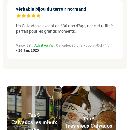
véritable bijou du terroir normand
Un Calvados d'exception ! 30 ans d'âge, riche et raffiné,
parfait pour les grands moments.
Vincent B. -
Achat vérifié :
Calvados 30 ans Pacory 70cl 41%
-
20 Jan. 2025
Top 5
Top 5
Calvados les mieux
Très vieux Calvados
notés