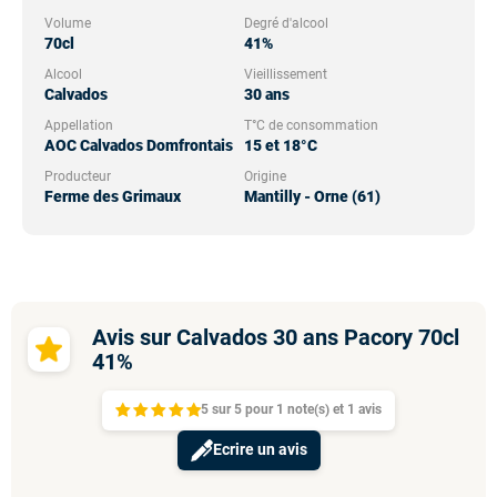
Volume
Degré d'alcool
70cl
41%
Alcool
Vieillissement
Calvados
30 ans
Appellation
T°C de consommation
AOC Calvados Domfrontais
15 et 18°C
Producteur
Origine
Ferme des Grimaux
Mantilly - Orne (61)
Avis sur Calvados 30 ans Pacory 70cl
41%
5
sur
5 pour
1
note(s)
et 1
avis
Ecrire un avis