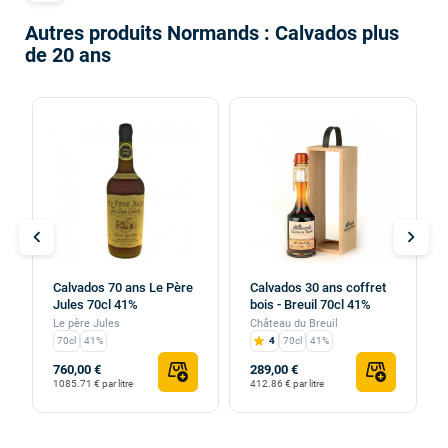
Autres produits Normands : Calvados plus
de 20 ans
chevron_left
chevron_right
Calvados 70 ans Le Père
Calvados 30 ans coffret
Jules 70cl 41%
bois - Breuil 70cl 41%
Le père Jules
Château du Breuil
70cl
41%
4
70cl
41%
760,00 €
289,00 €
1085.71 € par litre
412.86 € par litre