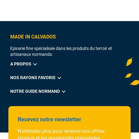
MADE IN CALVADOS
Epicerie fine spécialisée dans les produits du terroir et
artisanaux normands.
expand_more
A PROPOS
expand_more
NOS RAYONS FAVORIS
expand_more
NOTRE GUIDE NORMAND
Recevez notre newsletter
N'attendez plus pour recevoir nos offres
promos et les nouveautés normandes :