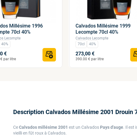
dos Millésime 1996
Calvados Millésime 1999
mpte 70cl 40%
Lecompte 70cl 40%
os Lecompte
Calvados Lecompte
40%
70cl
40%
0 €
273,00 €
€ par litre
390.00 € par litre
Description Calvados Millésime 2001 Drouin 
Ce
Calvados millésime 2001
est un Calvados
Pays d'auge
. Il es
vieilli en fût roux à Calvados.