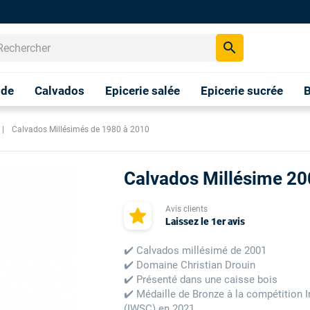
search
nde
Calvados
Epicerie salée
Epicerie sucrée
B
Calvados Millésimés de 1980 à 2010
Calvados Millésime 20
Avis clients
Laissez le 1er avis
✔️
Calvados millésimé de 2001
✔️
Domaine Christian Drouin
✔️
Présenté dans une caisse bois
✔️ Médaille de Bronze à la compétition I
(IWSC) en 2021