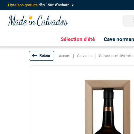
chevron_right
Livraison gratuite
dès 150€ d'achat*
Sélection d'été
Cave norma
keyboard_backspace
Accueil
Calvados
Calvados millésimés