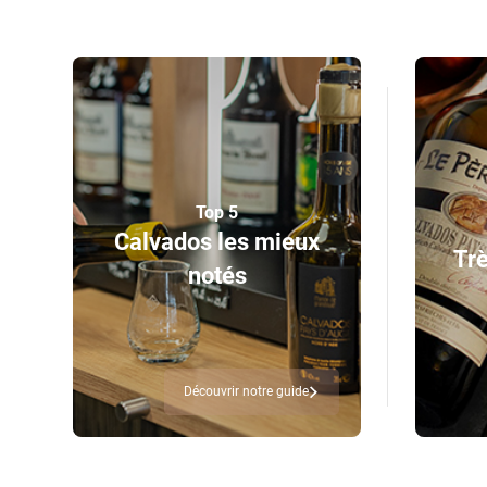
Top 5
Calvados les mieux
Trè
notés
Découvrir notre guide