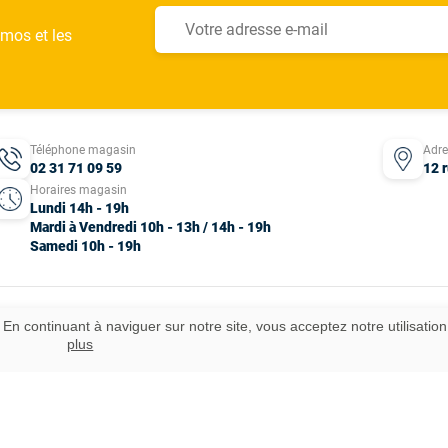
omos et les
Téléphone magasin
Adr
02 31 71 09 59
12 
Horaires magasin
Lundi 14h - 19h
Mardi à Vendredi 10h - 13h / 14h - 19h
Samedi 10h - 19h
 En continuant à naviguer sur notre site, vous acceptez notre utilisatio
ous droits réservés.
plus