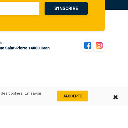
S'INSCRIRE
esse
rue Saint-Pierre 14000 Caen
n des cookies.
En savoir
J'ACCEPTE