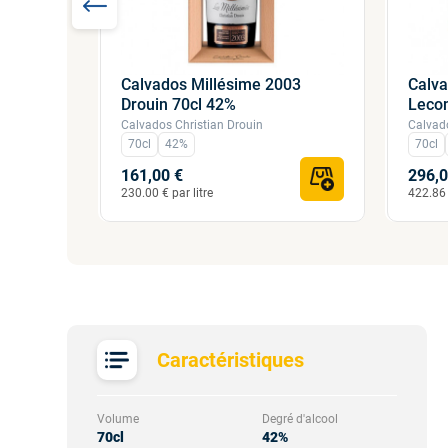
Calvados Millésime 2003
Calva
99 du
Drouin 70cl 42%
Leco
 40%
Calvados Christian Drouin
Calvad
70cl
42%
70cl
161,00 €
296,0
230.00 € par litre
422.86 
Caractéristiques
Volume
Degré d'alcool
70cl
42%