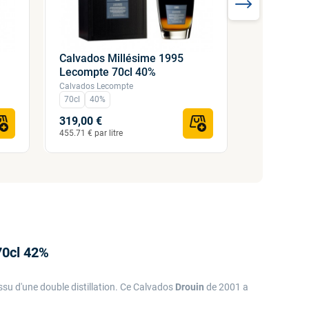
Calvados Millésime 1995
Calvados 
Lecompte 70cl 40%
Lecompte 
Calvados Lecompte
Calvados Le
70cl
40%
5
70cl
319,00 €
387,00 €
455.71 € par litre
552.86 € par l
70cl 42%
t issu d'une double distillation. Ce Calvados
Drouin
de 2001 a