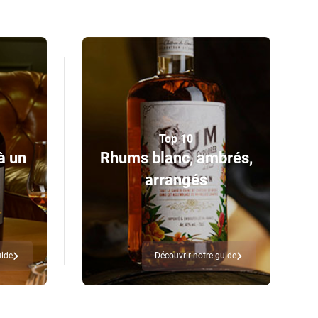
Top 10
à un
Rhums blanc, ambrés,
arrangés
uide
Découvrir notre guide