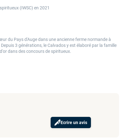
 spiritueux (IWSC) en 2021
 cœur du Pays d'Auge dans une ancienne ferme normande à
Depuis 3 générations, le Calvados y est élaboré par la famille
d'or dans des concours de spiritueux.
Ecrire un avis