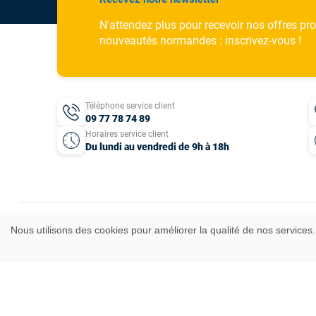
N'attendez plus pour recevoir nos offres pr
nouveautés normandes : inscrivez-vous !
Téléphone service client
09 77 78 74 89
Horaires service client
Du lundi au vendredi de 9h à 18h
Nous utilisons des cookies pour améliorer la qualité de nos services.
Mentions légales
CGV
Données personnelles
Plan du site
Idées cadeaux
© 2025 T