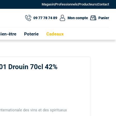
Magasin
|
Professionnels
|
Producteurs
|
Contact
09 77 78 74 89
Mon compte
Panier
ien-être
Poterie
Cadeaux
01 Drouin 70cl 42%
nternationale des vins et des spiritueux