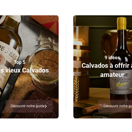
9 idées
Top 5
Calvados à offrir 
s vieux Calvados
amateur
Découvrir notre guide
Découvrir notre g