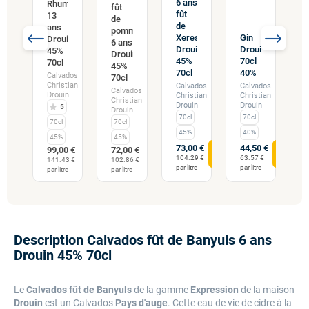
6 ans
Rhum
fût
fût
13
é
de
P
de
ans
in
pommeau
D
Xeres
Gin
Drouin
6 ans
7
Drouin
Drouin
45%
Drouin
45%
70cl
70cl
45%
ados
C
70cl
40%
Calvados
tian
70cl
C
Christian
Calvados
Calvados
in
D
Calvados
Drouin
Christian
Christian
Christian
Drouin
Drouin
5
Drouin
70cl
70cl
70cl
70cl
45%
40%
45%
45%
 €
9
73,00 €
44,50 €
99,00 €
72,00 €
7
1
104.29 €
63.57 €
141.43 €
102.86 €
€
par litre
par litre
par litre
par litre
li
Description Calvados fût de Banyuls 6 ans
Drouin 45% 70cl
Le
Calvados fût de Banyuls
de la gamme
Expression
de la maison
Drouin
est un Calvados
Pays d'auge
. Cette eau de vie de cidre à la