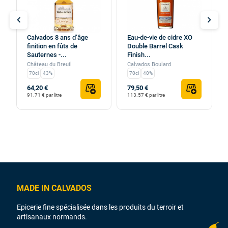
chevron_left
chevron_right
Calvados 8 ans d’âge
Eau-de-vie de cidre XO
finition en fûts de
Double Barrel Cask
Sauternes -...
Finish...
Château du Breuil
Calvados Boulard
70cl
43%
70cl
40%
64,20 €
79,50 €
91.71 € par litre
113.57 € par litre
MADE IN CALVADOS
Epicerie fine spécialisée dans les produits du terroir et
artisanaux normands.