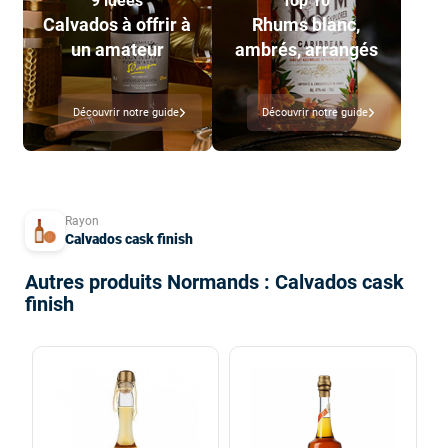
9 idées
Top 10
Calvados à offrir à
Rhums blanc,
un amateur
ambrés, arrangés
Découvrir notre guide
Découvrir notre guide
Rayon
Calvados cask finish
Autres produits Normands : Calvados cask
finish