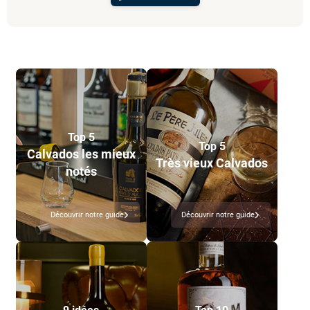
Top 5
Top 5
Calvados les mieux
Très vieux Calvados
notés
Découvrir notre guide
Découvrir notre guide