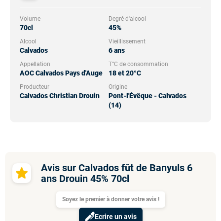
Volume
Degré d'alcool
70cl
45%
Alcool
Vieillissement
Calvados
6 ans
Appellation
T°C de consommation
AOC Calvados Pays d'Auge
18 et 20°C
Producteur
Origine
Calvados Christian Drouin
Pont-l'Évêque - Calvados
(14)
Avis sur Calvados fût de Banyuls 6
ans Drouin 45% 70cl
Soyez le premier à donner votre avis !
Ecrire un avis