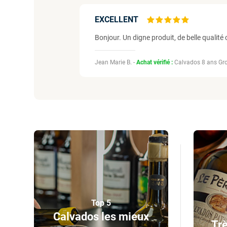
EXCELLENT
Bonjour. Un digne produit, de belle quali
Jean Marie B. -
Achat vérifié :
Calvados 8 ans Gro
Top 5
Calvados les mieux
Trè