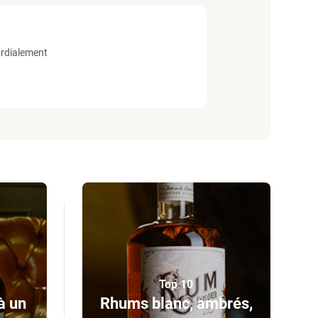
ordialement
Top 10
à un
Rhums blanc, ambrés,