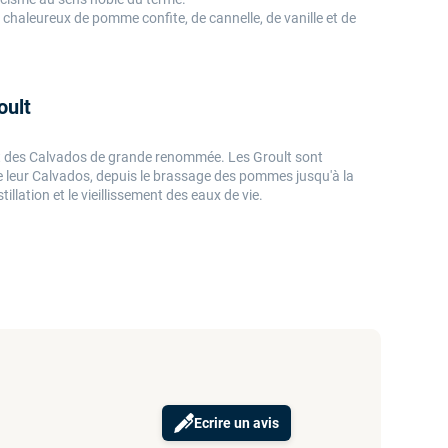
haleureux de pomme confite, de cannelle, de vanille et de
oult
uit des Calvados de grande renommée. Les Groult sont
e leur Calvados, depuis le brassage des pommes jusqu'à la
illation et le vieillissement des eaux de vie.
Ecrire un avis