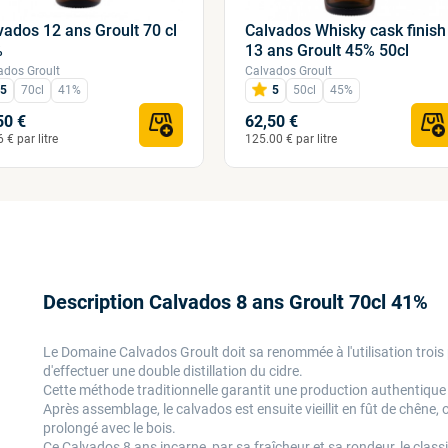
vados 12 ans Groult 70 cl
Calvados Whisky cask finish
%
13 ans Groult 45% 50cl
ados Groult
Calvados Groult
5
70cl
41%
5
50cl
45%
50 €
62,50 €
 € par litre
125.00 € par litre
Description Calvados 8 ans Groult 70cl 41%
Le Domaine Calvados Groult doit sa renommée à l'utilisation trois 
d'effectuer une double distillation du cidre.
Cette méthode traditionnelle garantit une production authentiqu
Après assemblage, le calvados est ensuite vieillit en fût de chêne, 
prolongé avec le bois.
Ce Calvados 8 ans incarne, par sa fraîcheur et sa rondeur, le clas