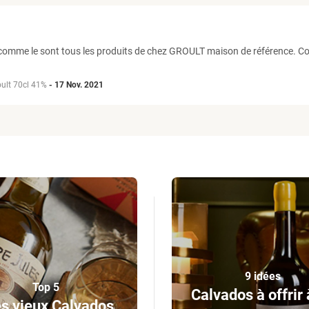
té comme le sont tous les produits de chez GROULT maison de référence. C
ult 70cl 41%
-
17 Nov. 2021
9 idées
Top 5
Calvados à offrir 
s vieux Calvados