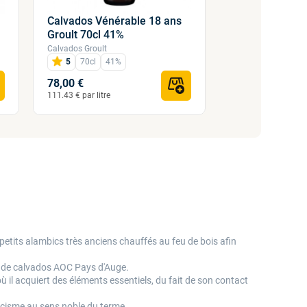
Calvados Vénérable 18 ans
Calvados Age 
Groult 70cl 41%
Groult 70cl 41
Calvados Groult
Calvados Groult
5
70cl
41%
5
70cl
41
78,00 €
117,00 €
111.43 € par litre
167.14 € par litre
petits alambics très anciens chauffés au feu de bois afin
e de calvados AOC Pays d'Auge.
où il acquiert des éléments essentiels, du fait de son contact
sicisme au sens noble du terme.