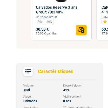
Calvados Réserve 3 ans
Cal
r 25 ans
Groult 70cl 40%
41
Calvados Groult
Calv
70cl
40%
38,50 €
68,
55.00 € par litre
97.86
Caractéristiques
Volume
Degré d'alcool
70cl
41%
Alcool
Vieillissement
Calvados
8 ans
Appellation
T°C de consommation