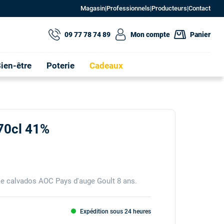
Magasin
|
Professionnels
|
Producteurs
|
Contact
09 77 78 74 89
Mon compte
Panier
ien-être
Poterie
Cadeaux
 70cl 41%
e calvados AOC Pays d'auge Goult 8 ans.
Expédition sous 24 heures