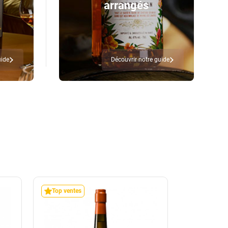
arrangés
uide
Découvrir notre guide
Top ventes