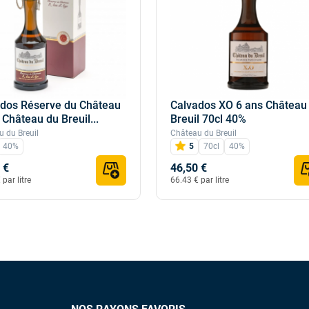
dos Réserve du Château
Calvados XO 6 ans Château
 Château du Breuil...
Breuil 70cl 40%
 du Breuil
Château du Breuil
40%
5
70cl
40%
 €
46,50 €
par litre
66.43 € par litre