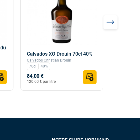
 du
Calvados 
Calvados XO Drouin 70cl 40%
40%
Calvados Christian Drouin
Calvados Chri
70cl
40%
70cl
40%
84,00 €
59,00 €
120.00 € par litre
84.29 € par li