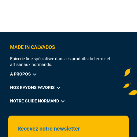
MADE IN CALVADOS
Epicerie fine spécialisée dans les produits du terroir et
artisanaux normands.
expand_more
A PROPOS
expand_more
NOS RAYONS FAVORIS
expand_more
NOTRE GUIDE NORMAND
Recevez notre newsletter