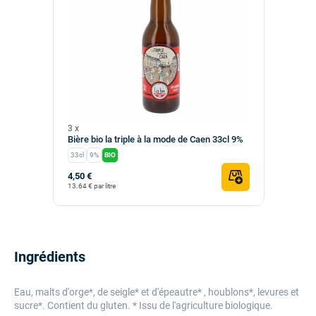
3 x
Bière bio la triple à la mode de Caen 33cl 9%
33cl
9%
BIO
4,50 €
13.64 € par litre
Ingrédients
Eau, malts d'orge*, de seigle* et d'épeautre* , houblons*, levures et
sucre*. Contient du gluten. * Issu de l'agriculture biologique.