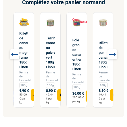
Complétez votre panier normand
p
Top
Coup
es
ventes
de
Rillettes
s
de
Terrine
Foie
A
canard
canard
Rillettes
ard
gras
d
au
au
de
er
de
r
magret
poivre
pur
eurs
canard
e
fumé
vert
canard
ge
entier
t
180g
180g
180g
g
180g
d
Linoudel
Linoudel
Linoudel
e
Linoudel
v
Ferme
Ferme
Ferme
Ferme
F
de
de
de
ados
de
d
Linoudel
Linoudel
Linoudel
Linoudel
L
180g
180g
180g
180g
g
9,90 €
8,90 €
8,90 €
36,00 €
0 €
2
55.00
49.44
49.44
200.00 €
00 €
5
€ par
€ par
€ par
par kg
g
p
kg
kg
kg