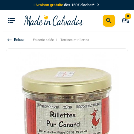
chevron_right
Livraison gratuite
dès 150€ d'achat*
0
search
P
keyboard_backspace
Epicerie salée
Terrines et rillettes