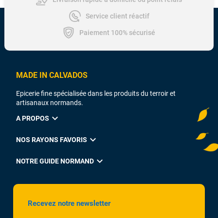
Service client réactif
Paiement 100% sécurisé
MADE IN CALVADOS
Epicerie fine spécialisée dans les produits du terroir et
artisanaux normands.
expand_more
A PROPOS
expand_more
NOS RAYONS FAVORIS
expand_more
NOTRE GUIDE NORMAND
Recevez notre newsletter