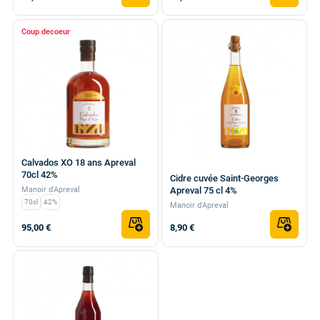
Coup de
Calvados XO 18 ans Apreval
70cl 42%
Cidre cuvée Saint-Georges
Manoir d'Apreval
Apreval 75 cl 4%
70cl
42%
Manoir d'Apreval
95,00 €
8,90 €