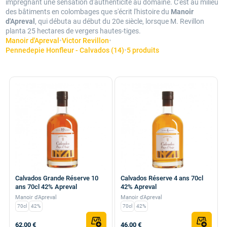
imprégnant une sensation d'authenticité au domaine. C'est au milieu
des bâtiments en colombages que s'écrit l'histoire du
Manoir
d'Apreval
, qui débuta au début du 20e siècle, lorsque M. Revillon
planta 25 hectares de vergers hautes-tiges.
Manoir d'Apreval
•
Victor Revillon
•
Pennedepie Honfleur - Calvados (14)
•
5 produits
Calvados Grande Réserve 10
Calvados Réserve 4 ans 70cl
ans 70cl 42% Apreval
42% Apreval
Manoir d'Apreval
Manoir d'Apreval
70cl
42%
70cl
42%
62,00 €
46,00 €