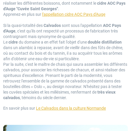
réaliser les différentes boissons, dont notamment le
cidre AOC Pays
d'Auge "Cuvée Saint Georges"
.
Apprenez-en plus sur
l'appellation cidre AOC Pays d'Auge
Si la quasi-totalité des
Calvados
sont sous l'appellation
AOC Pays
d'Auge
, c'est qu'ils ont respecté un processus de fabrication très
contraignant mais synonyme de qualité.
Le
cidre
du domaine a en effet fait l'objet d'une
double distillation
dans un alambic à repasse, avant de vieillir dans des fûts de chêne,
où au contact du bois et du tannin, il a su acquérir tous les arômes
afin d'obtenir une eau-de-vie si particulière.
Par la suite, c'est le maître de chais qui saura assembler les différents
calvados, pour associer les richesses de chacun, et ainsi réaliser des
spiritueux d'excellence. Prenant le parti de la modernité, vous
retrouvez l'ensemble de la gamme de calvados présenté dans des
bouteilles dites « Oslo », au design novateur. N'hésitez pas à tester
les cuvées spéciales et les millésimes, renfermant de
très vieux
calvados
, témoins du siècle dernier.
En savoir plus sur
Le Calvados dans la culture Normande