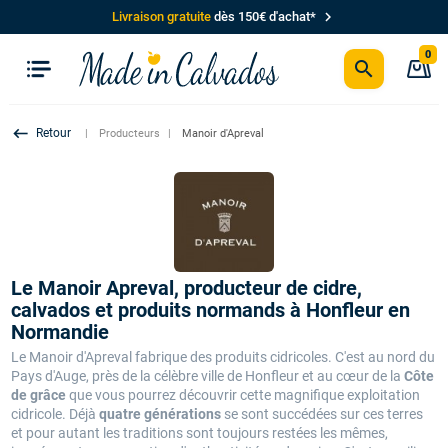
chevron_right
Livraison gratuite
dès 150€ d'achat*
0
search
P
keyboard_backspace
Producteurs
Manoir d'Apreval
Le Manoir Apreval, producteur de cidre,
calvados et produits normands à Honfleur en
Normandie
Le Manoir d'Apreval fabrique des produits cidricoles. C'est au nord du
Pays d'Auge, près de la célèbre ville de Honfleur et au cœur de la
Côte
de grâce
que vous pourrez découvrir cette magnifique exploitation
cidricole. Déjà
quatre générations
se sont succédées sur ces terres
et pour autant les traditions sont toujours restées les mêmes,