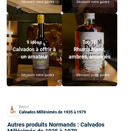
Découvrir notre guide
Découvrir notre guide
9 idées
Top 10
Calvados à offrir à
Rhums blanc,
un amateur
ambrés, arrangés
Découvrir notre guide
Découvrir notre guide
Rayon
Calvados Millésimés de 1935 à 1979
Autres produits Normands : Calvados