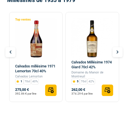
Millésimés de 1935 à 1979
Top ventes
chevron_left
chevron_right
Calvados Millésime 1974
Calvados millésime 1971
Giard 70cl 42%
Lemorton 70cl 40%
Domaine du Manoir de
Calvados Lemorton
Montreuil
1
70cl
40%
5
70cl
42%
275,00 €
262,00 €
392.86 € par litre
374.29 € par litre