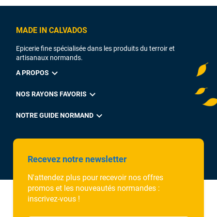
MADE IN CALVADOS
Epicerie fine spécialisée dans les produits du terroir et
artisanaux normands.
expand_more
A PROPOS
expand_more
NOS RAYONS FAVORIS
expand_more
NOTRE GUIDE NORMAND
Recevez notre newsletter
N'attendez plus pour recevoir nos offres
promos et les nouveautés normandes :
inscrivez-vous !